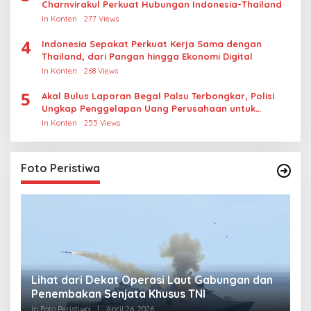
Charnvirakul Perkuat Hubungan Indonesia-Thailand
In Konten
277 Views
4
Indonesia Sepakat Perkuat Kerja Sama dengan
Thailand, dari Pangan hingga Ekonomi Digital
In Konten
268 Views
5
Akal Bulus Laporan Begal Palsu Terbongkar, Polisi
Ungkap Penggelapan Uang Perusahaan untuk
Crypto
In Konten
255 Views
Foto Peristiwa
Lihat dari Dekat Operasi Laut Gabungan dan
L
Penembakan Senjata Khusus TNI
M
R
In Foto Peristiwa
|
April 26, 2026
In 