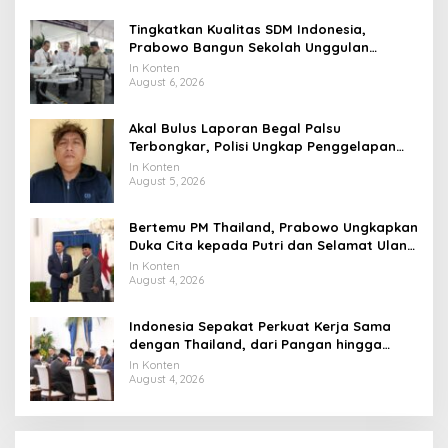
Tingkatkan Kualitas SDM Indonesia,
Prabowo Bangun Sekolah Unggulan
hingga Undang Universitas Terbaik Dunia
In Konten
August 6, 2026
Akal Bulus Laporan Begal Palsu
Terbongkar, Polisi Ungkap Penggelapan
Uang Perusahaan untuk Crypto
In Konten
August 5, 2026
Bertemu PM Thailand, Prabowo Ungkapkan
Duka Cita kepada Putri dan Selamat Ulang
Tahun ke Raja Thailand
In Konten
August 4, 2026
Indonesia Sepakat Perkuat Kerja Sama
dengan Thailand, dari Pangan hingga
Ekonomi Digital
In Konten
August 4, 2026