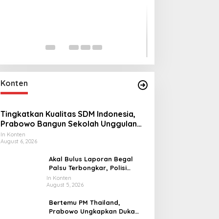
Lihat dari Dekat
Miraj Nabi Muh
Santunan Anak Y
In Foto Peristiwa
|
Janu
Rt001/Rw012 Pa
Konten
Tingkatkan Kualitas SDM Indonesia,
Prabowo Bangun Sekolah Unggulan
hingga Undang Universitas Terbaik
In Konten
August 6, 2026
Dunia
Akal Bulus Laporan Begal
Palsu Terbongkar, Polisi
Ungkap Penggelapan Uang
In Konten
August 5, 2026
Perusahaan untuk Crypto
Bertemu PM Thailand,
Prabowo Ungkapkan Duka