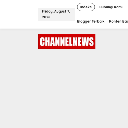
S
k
Indeks
Hubungi Kami
Friday, August 7,
i
2026
p
Blogger Terbaik
Konten Bac
t
o
c
o
n
t
e
n
t