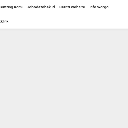
Tentang Kami
Jabodetabek.Id
Berita Website
Info Warga
klink