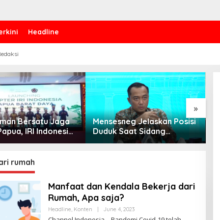
erkini
Headline
edaksi
»
 Iman Bersatu Jaga
Mensesneg Jelaskan Posisi
P
apua, IRI Indonesia
Duduk Saat Sidang
B
an Chapter Papua
Kabinet: Kebutuhan Teknis,
W
Daya
Tak Ada yang Perlu
bi
Dikhawatirkan
ari rumah
Manfaat dan Kendala Bekerja dari
Rumah, Apa saja?
Headline
,
Konten
|
June 4, 2023
B
Y
Channel Indonesia – Pandemi Covid-19 telah