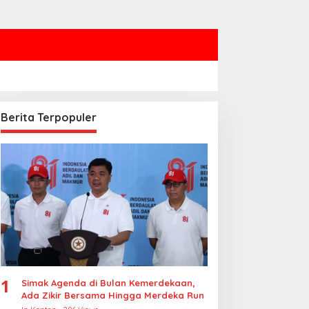
Berita Terpopuler
rabowo Sampaikan
Polres Jakbar Bongkar
elasungkawa atas
Jaringan Internasional
afatnya Sheikh Hamad
Pemasok Bahan Baku
n Khalifa Al Thani
Narkoba, 7 Tersangka
Diringkus dan Barang Bukti
1,1 Ton Rp119 Miliar
Dimusnahkan
1
Simak Agenda di Bulan Kemerdekaan,
Ada Zikir Bersama Hingga Merdeka Run