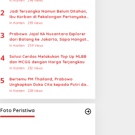
In Konten
296 Views
2
Jadi Tersangka Namun Belum Ditahan,
Ibu Korban di Pekalongan Pertanyakan
Keseriusan Polisi Tangani Kasus
In Konten
293 Views
Rudapksa Sampai Anaknya Hamil
3
Prabowo Jajal KA Nusantara Explorer
dari Batang ke Jakarta, Sapa Hangat
Warga
In Konten
259 Views
4
Solusi Cerdas Melakukan Top Up MLBB
dan MCGG dengan Harga Terjangkau
In Konten
232 Views
5
Bertemu PM Thailand, Prabowo
Ungkapkan Duka Cita kepada Putri dan
Selamat Ulang Tahun ke Raja Thailand
In Konten
228 Views
Lihat dari Dekat Operasi Laut
Gabungan dan Penembakan
Senjata Khusus TNI
In Foto Peristiwa
|
April 26, 2026
Foto Peristiwa