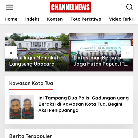
S
k
i
p
Home
Indeks
Konten
Foto Peristiwa
Video Terkini
t
o
c
o
n
«
»
t
Kamu Ingin Mengikuti
Lintas Iman Bersatu
e
n
Langsung Upacara
Jaga Hutan Papua, IRI
t
HUT Ke-81
Indonesia Resmikan
Kemerdekaan RI di
Chapter Papua Barat
Istana? Ini Link
Daya
Kawasan Kota Tua
Pendaftaran Resminya
di Sini
Ini Tampang Dua Polisi Gadungan yang
Beraksi di Kawasan Kota Tua, Begini
Aksi Penipuannya
Berita Terpopuler