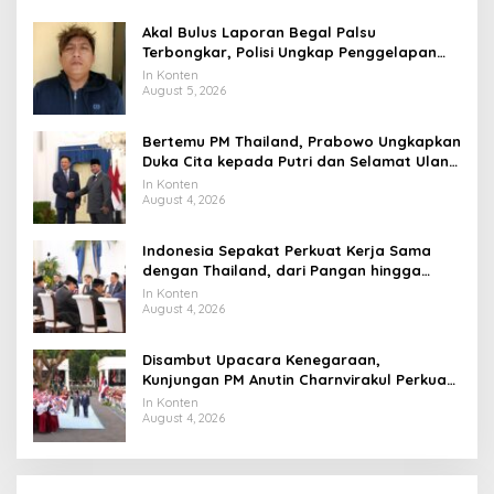
Akal Bulus Laporan Begal Palsu
Terbongkar, Polisi Ungkap Penggelapan
Uang Perusahaan untuk Crypto
In Konten
August 5, 2026
Bertemu PM Thailand, Prabowo Ungkapkan
Duka Cita kepada Putri dan Selamat Ulang
Tahun ke Raja Thailand
In Konten
August 4, 2026
Indonesia Sepakat Perkuat Kerja Sama
dengan Thailand, dari Pangan hingga
Ekonomi Digital
In Konten
August 4, 2026
Disambut Upacara Kenegaraan,
Kunjungan PM Anutin Charnvirakul Perkuat
Hubungan Indonesia-Thailand
In Konten
August 4, 2026