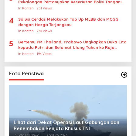
Pekalongan Pertanyakan Keseriusan Polisi Tangani
Kasus Rudapksa Sampai Anaknya Hamil
In Konten
251 Views
4
Solusi Cerdas Melakukan Top Up MLBB dan MCGG
dengan Harga Terjangkau
In Konten
230 Views
5
Bertemu PM Thailand, Prabowo Ungkapkan Duka Cita
kepada Putri dan Selamat Ulang Tahun ke Raja
Thailand
In Konten
194 Views
Foto Peristiwa
Lihat dari Dekat Operasi Laut Gabungan dan
L
Penembakan Senjata Khusus TNI
M
R
In Foto Peristiwa
|
April 26, 2026
In 