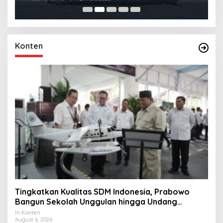
Konten
Tingkatkan Kualitas SDM Indonesia, Prabowo
Bangun Sekolah Unggulan hingga Undang
Universitas Terbaik Dunia
In Konten
August 6, 2026