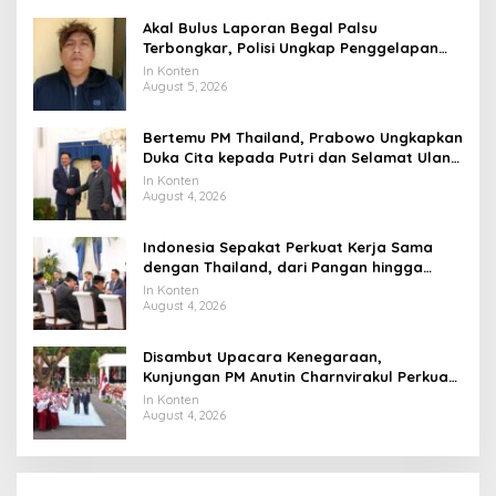
Akal Bulus Laporan Begal Palsu
Terbongkar, Polisi Ungkap Penggelapan
Uang Perusahaan untuk Crypto
In Konten
August 5, 2026
Bertemu PM Thailand, Prabowo Ungkapkan
Duka Cita kepada Putri dan Selamat Ulang
Tahun ke Raja Thailand
In Konten
August 4, 2026
Indonesia Sepakat Perkuat Kerja Sama
dengan Thailand, dari Pangan hingga
Ekonomi Digital
In Konten
August 4, 2026
Disambut Upacara Kenegaraan,
Kunjungan PM Anutin Charnvirakul Perkuat
Hubungan Indonesia-Thailand
In Konten
August 4, 2026