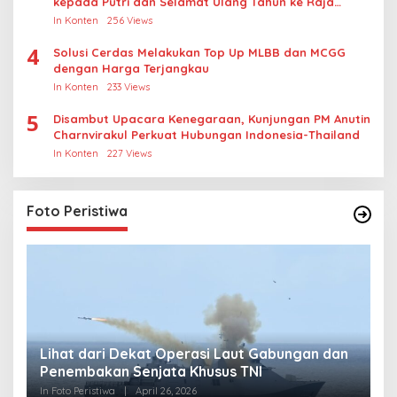
kepada Putri dan Selamat Ulang Tahun ke Raja
Thailand
In Konten
256 Views
4
Solusi Cerdas Melakukan Top Up MLBB dan MCGG
dengan Harga Terjangkau
In Konten
233 Views
5
Disambut Upacara Kenegaraan, Kunjungan PM Anutin
Charnvirakul Perkuat Hubungan Indonesia-Thailand
In Konten
227 Views
Foto Peristiwa
Lihat dari Dekat Operasi Laut Gabungan dan
L
Penembakan Senjata Khusus TNI
M
R
In Foto Peristiwa
|
April 26, 2026
In 