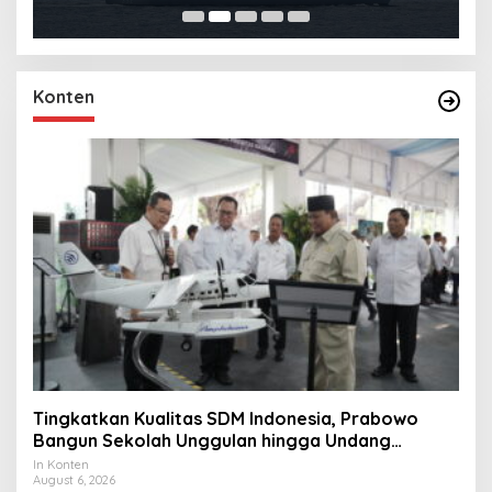
Konten
Tingkatkan Kualitas SDM Indonesia, Prabowo
Bangun Sekolah Unggulan hingga Undang
Universitas Terbaik Dunia
In Konten
August 6, 2026