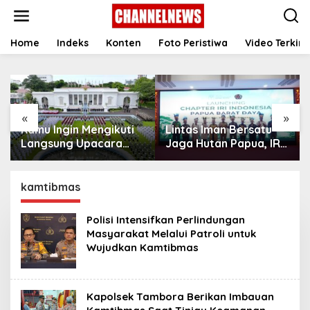
S
k
i
p
Home
Indeks
Konten
Foto Peristiwa
Video Terkini
t
o
c
o
n
«
»
t
Kamu Ingin Mengikuti
Lintas Iman Bersatu
e
n
Langsung Upacara
Jaga Hutan Papua, IRI
t
HUT Ke-81
Indonesia Resmikan
Kemerdekaan RI di
Chapter Papua Barat
Istana? Ini Link
Daya
kamtibmas
Pendaftaran Resminya
di Sini
Polisi Intensifkan Perlindungan
Masyarakat Melalui Patroli untuk
Wujudkan Kamtibmas
Kapolsek Tambora Berikan Imbauan