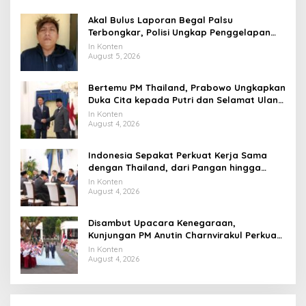
Akal Bulus Laporan Begal Palsu
Terbongkar, Polisi Ungkap Penggelapan
Uang Perusahaan untuk Crypto
In Konten
August 5, 2026
Bertemu PM Thailand, Prabowo Ungkapkan
Duka Cita kepada Putri dan Selamat Ulang
Tahun ke Raja Thailand
In Konten
August 4, 2026
Indonesia Sepakat Perkuat Kerja Sama
dengan Thailand, dari Pangan hingga
Ekonomi Digital
In Konten
August 4, 2026
Disambut Upacara Kenegaraan,
Kunjungan PM Anutin Charnvirakul Perkuat
Hubungan Indonesia-Thailand
In Konten
August 4, 2026