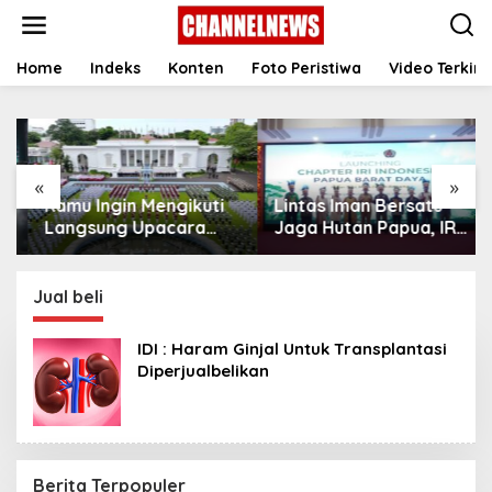
S
k
i
p
Home
Indeks
Konten
Foto Peristiwa
Video Terkini
t
o
c
o
n
«
»
t
Kamu Ingin Mengikuti
Lintas Iman Bersatu
e
n
Langsung Upacara
Jaga Hutan Papua, IRI
t
HUT Ke-81
Indonesia Resmikan
Kemerdekaan RI di
Chapter Papua Barat
Istana? Ini Link
Daya
Jual beli
Pendaftaran Resminya
di Sini
IDI : Haram Ginjal Untuk Transplantasi
Diperjualbelikan
Berita Terpopuler