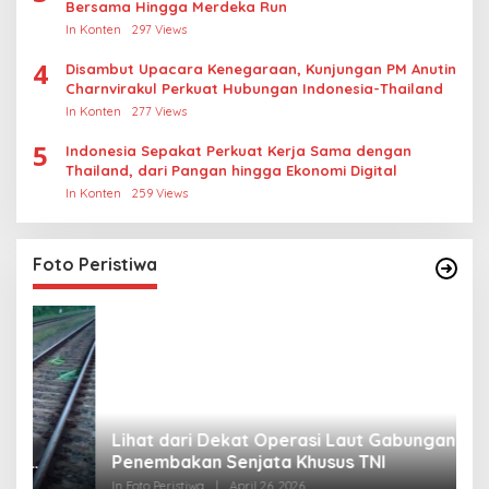
Bersama Hingga Merdeka Run
In Konten
297 Views
4
Disambut Upacara Kenegaraan, Kunjungan PM Anutin
Charnvirakul Perkuat Hubungan Indonesia-Thailand
In Konten
277 Views
5
Indonesia Sepakat Perkuat Kerja Sama dengan
Thailand, dari Pangan hingga Ekonomi Digital
In Konten
259 Views
Foto Peristiwa
Lihat dari Dekat Operasi Laut Gabungan dan
L
Penembakan Senjata Khusus TNI
M
R
In Foto Peristiwa
|
April 26, 2026
In 