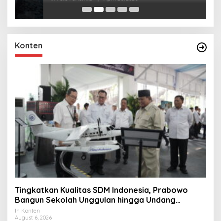
Konten
Tingkatkan Kualitas SDM Indonesia, Prabowo
Bangun Sekolah Unggulan hingga Undang
Universitas Terbaik Dunia
In Konten
August 6, 2026