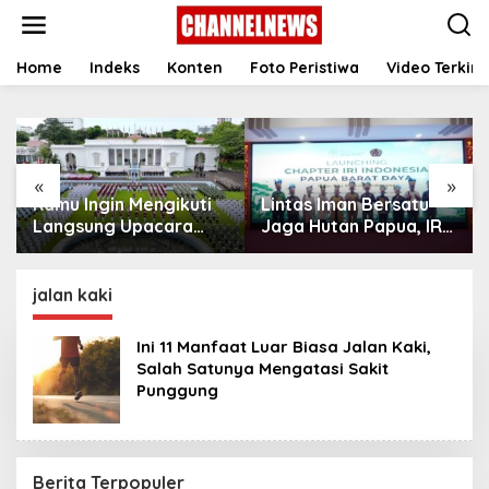
S
k
i
p
Home
Indeks
Konten
Foto Peristiwa
Video Terkini
t
o
c
o
n
«
»
t
Kamu Ingin Mengikuti
Lintas Iman Bersatu
e
n
Langsung Upacara
Jaga Hutan Papua, IRI
t
HUT Ke-81
Indonesia Resmikan
Kemerdekaan RI di
Chapter Papua Barat
Istana? Ini Link
Daya
jalan kaki
Pendaftaran Resminya
di Sini
Ini 11 Manfaat Luar Biasa Jalan Kaki,
Salah Satunya Mengatasi Sakit
Punggung ‎
Berita Terpopuler