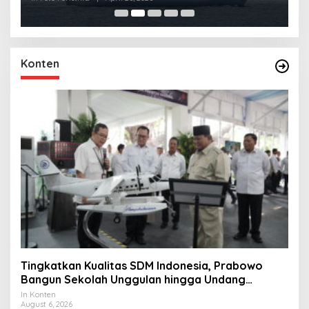
Konten
Tingkatkan Kualitas SDM Indonesia, Prabowo
Bangun Sekolah Unggulan hingga Undang
Universitas Terbaik Dunia
In Konten
August 6, 2026