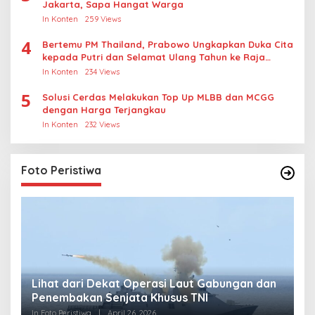
Jakarta, Sapa Hangat Warga
In Konten
259 Views
4
Bertemu PM Thailand, Prabowo Ungkapkan Duka Cita
kepada Putri dan Selamat Ulang Tahun ke Raja
Thailand
In Konten
234 Views
5
Solusi Cerdas Melakukan Top Up MLBB dan MCGG
dengan Harga Terjangkau
In Konten
232 Views
Foto Peristiwa
Lihat dari Dekat Operasi Laut Gabungan dan
L
Penembakan Senjata Khusus TNI
M
R
In Foto Peristiwa
|
April 26, 2026
In 