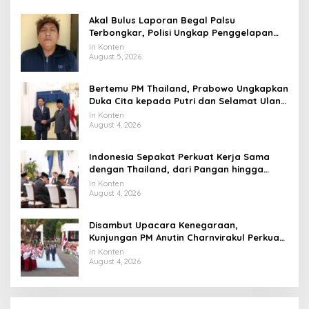
Akal Bulus Laporan Begal Palsu
Terbongkar, Polisi Ungkap Penggelapan
Uang Perusahaan untuk Crypto
In Konten
August 5, 2026
Bertemu PM Thailand, Prabowo Ungkapkan
Duka Cita kepada Putri dan Selamat Ulang
Tahun ke Raja Thailand
In Konten
August 4, 2026
Indonesia Sepakat Perkuat Kerja Sama
dengan Thailand, dari Pangan hingga
Ekonomi Digital
In Konten
August 4, 2026
Disambut Upacara Kenegaraan,
Kunjungan PM Anutin Charnvirakul Perkuat
Hubungan Indonesia-Thailand
In Konten
August 4, 2026