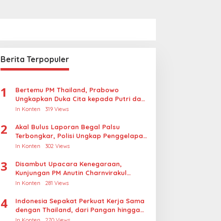
Berita Terpopuler
1
Bertemu PM Thailand, Prabowo
Ungkapkan Duka Cita kepada Putri dan
Selamat Ulang Tahun ke Raja Thailand
In Konten
319 Views
2
Akal Bulus Laporan Begal Palsu
Terbongkar, Polisi Ungkap Penggelapan
Uang Perusahaan untuk Crypto
In Konten
302 Views
3
Disambut Upacara Kenegaraan,
Kunjungan PM Anutin Charnvirakul
Perkuat Hubungan Indonesia-Thailand
In Konten
281 Views
4
Indonesia Sepakat Perkuat Kerja Sama
dengan Thailand, dari Pangan hingga
Ekonomi Digital
In Konten
270 Views