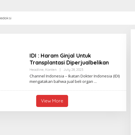
edaksi
IDI : Haram Ginjal Untuk
Transplantasi Diperjualbelikan
Headline
,
Konten
|
July 28, 2023
B
Y
Channel Indonesia – Ikatan Dokter Indonesia (IDI)
A
mengatakan bahwa jual beli organ
N
N
I
S
A
View More
K
U
S
U
M
A
W
A