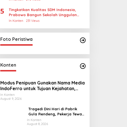
5
Tingkatkan Kualitas SDM Indonesia,
Prabowo Bangun Sekolah Unggulan
hingga Undang Universitas Terbaik
In Konten
231 Views
Dunia
Foto Peristiwa
Konten
Modus Penipuan Gunakan Nama Media
IndoFerro untuk Tujuan Kejahatan,
Waspadalah!
In Konten
August 9, 2026
Tragedi Dini Hari di Pabrik
Gula Rendeng, Pekerja Tewas
Tertimpa Alat Pengangkat
In Konten
August 8, 2026
Tebu