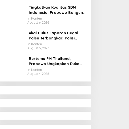
Tingkatkan Kualitas SDM
Indonesia, Prabowo Bangun
Sekolah Unggulan hingga
In Konten
August 6, 2026
Undang Universitas Terbaik
Dunia
Akal Bulus Laporan Begal
Palsu Terbongkar, Polisi
Ungkap Penggelapan Uang
In Konten
August 5, 2026
Perusahaan untuk Crypto
Bertemu PM Thailand,
Prabowo Ungkapkan Duka
Cita kepada Putri dan
In Konten
August 4, 2026
Selamat Ulang Tahun ke Raja
Thailand