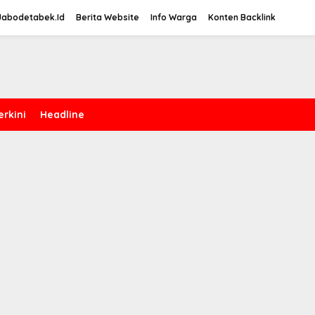
Jabodetabek.Id
Berita Website
Info Warga
Konten Backlink
erkini
Headline