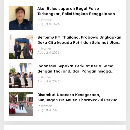
Akal Bulus Laporan Begal Palsu
Terbongkar, Polisi Ungkap Penggelapan
Uang Perusahaan untuk Crypto
In Konten
August 5, 2026
Bertemu PM Thailand, Prabowo Ungkapkan
Duka Cita kepada Putri dan Selamat Ulang
Tahun ke Raja Thailand
In Konten
August 4, 2026
Indonesia Sepakat Perkuat Kerja Sama
dengan Thailand, dari Pangan hingga
Ekonomi Digital
In Konten
August 4, 2026
Disambut Upacara Kenegaraan,
Kunjungan PM Anutin Charnvirakul Perkuat
Hubungan Indonesia-Thailand
In Konten
August 4, 2026