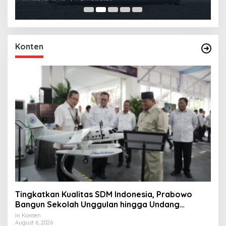
Konten
Tingkatkan Kualitas SDM Indonesia, Prabowo
Bangun Sekolah Unggulan hingga Undang
Universitas Terbaik Dunia
In Konten
August 6, 2026