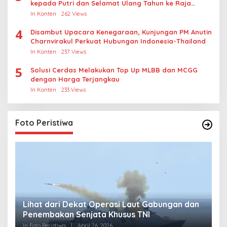
kepada Putri dan Selamat Ulang Tahun ke Raja
Thailand
In Konten
262 Views
4
Disambut Upacara Kenegaraan, Kunjungan PM Anutin
Charnvirakul Perkuat Hubungan Indonesia-Thailand
In Konten
237 Views
5
Solusi Cerdas Melakukan Top Up MLBB dan MCGG
dengan Harga Terjangkau
In Konten
233 Views
Foto Peristiwa
Lihat dari Dekat Operasi Laut Gabungan dan
L
Penembakan Senjata Khusus TNI
M
R
In Foto Peristiwa
|
April 26, 2026
In 