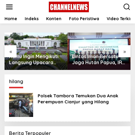
S
k
i
p
Home
Indeks
Konten
Foto Peristiwa
Video Terkini
t
o
c
o
n
«
»
t
Kamu Ingin Mengikuti
Lintas Iman Bersatu
e
n
Langsung Upacara
Jaga Hutan Papua, IRI
t
HUT Ke-81
Indonesia Resmikan
Kemerdekaan RI di
Chapter Papua Barat
Istana? Ini Link
Daya
hilang
Pendaftaran Resminya
di Sini
Polsek Tambora Temukan Dua Anak
Perempuan Cianjur yang Hilang
Berita Terpopuler