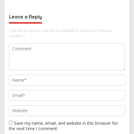
Hubungan Indonesia-
Keseriusan Polisi Tangani
Thailand
Kasus Rudapksa Sampai
Anaknya Hamil
Leave a Reply
Your email address will not be published.
Required fields are
marked
*
Save my name, email, and website in this browser for
the next time I comment.