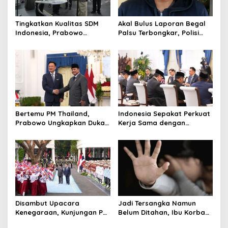
Tingkatkan Kualitas SDM
Akal Bulus Laporan Begal
Indonesia, Prabowo
Palsu Terbongkar, Polisi
Bangun Sekolah Unggulan
Ungkap Penggelapan Uang
hingga Undang Universitas
Perusahaan untuk Crypto
Terbaik Dunia
Bertemu PM Thailand,
Indonesia Sepakat Perkuat
Prabowo Ungkapkan Duka
Kerja Sama dengan
Cita kepada Putri dan
Thailand, dari Pangan
Selamat Ulang Tahun ke
hingga Ekonomi Digital
Raja Thailand
Disambut Upacara
Jadi Tersangka Namun
Kenegaraan, Kunjungan PM
Belum Ditahan, Ibu Korban
Anutin Charnvirakul Perkuat
di Pekalongan Pertanyakan