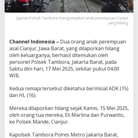
y
a
n
Jajaran Polsek Tambora mengamankan anak perempuan Cianjur
g
yang hilang.
H
i
l
Channel Indonesia –
Dua orang anak perempuan
a
n
asal Cianjur, Jawa Barat, yang dilaporkan hilang
g
oleh keluarganya, berhasil ditemukan oleh
personel Polsek Tambora, Jakarta Barat, pada
Sabtu dini hari, 17 Mei 2025, sekitar pukul 04.00
WIB.
Kedua remaja tersebut diketahui berinisial ADK (15)
dan HL (16).
Mereka dilaporkan hilang sejak Kamis, 15 Mei 2025,
oleh orang tua mereka, Eli Marlina dan Purwanto,
ke Polsek Mande, Cianjur.
Kapolsek Tambora Polres Metro Jakarta Barat,