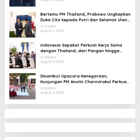
Bertemu PM Thailand, Prabowo Ungkapkan
Duka Cita kepada Putri dan Selamat Ulang
Tahun ke Raja Thailand
In Konten
August 4, 2026
Indonesia Sepakat Perkuat Kerja Sama
dengan Thailand, dari Pangan hingga
Ekonomi Digital
In Konten
August 4, 2026
Disambut Upacara Kenegaraan,
Kunjungan PM Anutin Charnvirakul Perkuat
Hubungan Indonesia-Thailand
In Konten
August 4, 2026