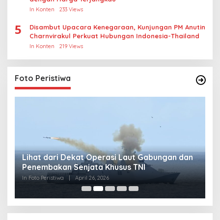
In Konten
233 Views
5
Disambut Upacara Kenegaraan, Kunjungan PM Anutin
Charnvirakul Perkuat Hubungan Indonesia-Thailand
In Konten
219 Views
Foto Peristiwa
Lihat dari Dekat Operasi Laut Gabungan dan
L
Penembakan Senjata Khusus TNI
M
R
In Foto Peristiwa
|
April 26, 2026
In 