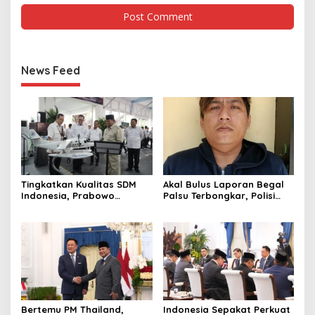
News Feed
Tingkatkan Kualitas SDM
Akal Bulus Laporan Begal
Indonesia, Prabowo
Palsu Terbongkar, Polisi
Bangun Sekolah Unggulan
Ungkap Penggelapan Uang
hingga Undang Universitas
Perusahaan untuk Crypto
Terbaik Dunia
Bertemu PM Thailand,
Indonesia Sepakat Perkuat