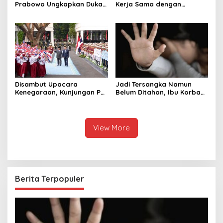
Prabowo Ungkapkan Duka
Kerja Sama dengan
Cita kepada Putri dan
Thailand, dari Pangan
Selamat Ulang Tahun ke
hingga Ekonomi Digital
Raja Thailand
Disambut Upacara
Jadi Tersangka Namun
Kenegaraan, Kunjungan PM
Belum Ditahan, Ibu Korban
Anutin Charnvirakul Perkuat
di Pekalongan Pertanyakan
Hubungan Indonesia-
Keseriusan Polisi Tangani
Thailand
Kasus Rudapksa Sampai
Anaknya Hamil
View More
Berita Terpopuler