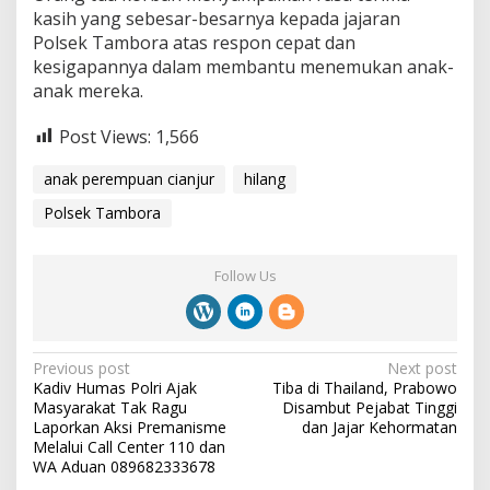
kasih yang sebesar-besarnya kepada jajaran
Polsek Tambora atas respon cepat dan
kesigapannya dalam membantu menemukan anak-
anak mereka.
Post Views:
1,566
anak perempuan cianjur
hilang
Polsek Tambora
Follow Us
P
Previous post
Next post
Kadiv Humas Polri Ajak
Tiba di Thailand, Prabowo
o
Masyarakat Tak Ragu
Disambut Pejabat Tinggi
s
Laporkan Aksi Premanisme
dan Jajar Kehormatan
Melalui Call Center 110 dan
t
WA Aduan 089682333678