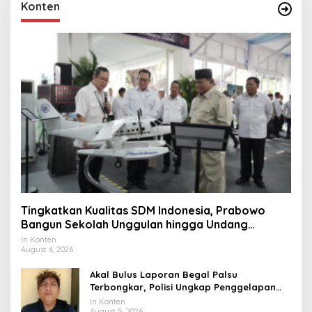
Konten
Tingkatkan Kualitas SDM Indonesia, Prabowo
Bangun Sekolah Unggulan hingga Undang
Universitas Terbaik Dunia
In Konten
August 6, 2026
Akal Bulus Laporan Begal Palsu
Terbongkar, Polisi Ungkap Penggelapan
Uang Perusahaan untuk Crypto
In Konten
August 5, 2026