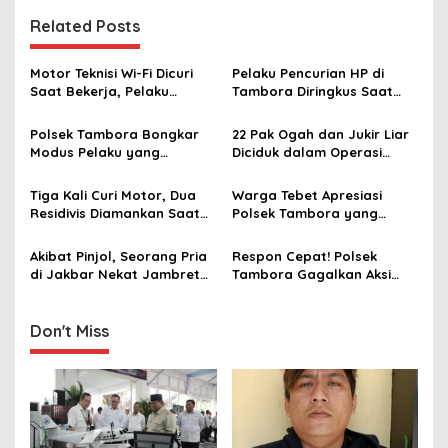
n
Related Posts
a
v
Motor Teknisi Wi-Fi Dicuri
Pelaku Pencurian HP di
i
Saat Bekerja, Pelaku
Tambora Diringkus Saat
g
Berhasil Diamankan Polsek
Polisi dan Warga Gelar
Tambora
Siskamling
Polsek Tambora Bongkar
22 Pak Ogah dan Jukir Liar
a
Modus Pelaku yang
Diciduk dalam Operasi
t
Eksploitasi Gadis 17 Tahun
Berantas Jaya Polsek
Selama 4 Bulan
Tambora
i
Tiga Kali Curi Motor, Dua
Warga Tebet Apresiasi
Residivis Diamankan Saat
Polsek Tambora yang
o
Patroli Polsek Tambora
Berhasil Kembalikan Motor
n
Usai Diambil OTK Tanpa
Akibat Pinjol, Seorang Pria
Respon Cepat! Polsek
Biaya
di Jakbar Nekat Jambret
Tambora Gagalkan Aksi
Lansia, Terancam 9 Tahun
Tawuran Remaja di Tanah
Penjara
Sereal
Don't Miss