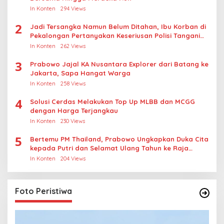
In Konten
294 Views
2
Jadi Tersangka Namun Belum Ditahan, Ibu Korban di
Pekalongan Pertanyakan Keseriusan Polisi Tangani
Kasus Rudapksa Sampai Anaknya Hamil
In Konten
262 Views
3
Prabowo Jajal KA Nusantara Explorer dari Batang ke
Jakarta, Sapa Hangat Warga
In Konten
258 Views
4
Solusi Cerdas Melakukan Top Up MLBB dan MCGG
dengan Harga Terjangkau
In Konten
230 Views
5
Bertemu PM Thailand, Prabowo Ungkapkan Duka Cita
kepada Putri dan Selamat Ulang Tahun ke Raja
Thailand
In Konten
204 Views
Foto Peristiwa