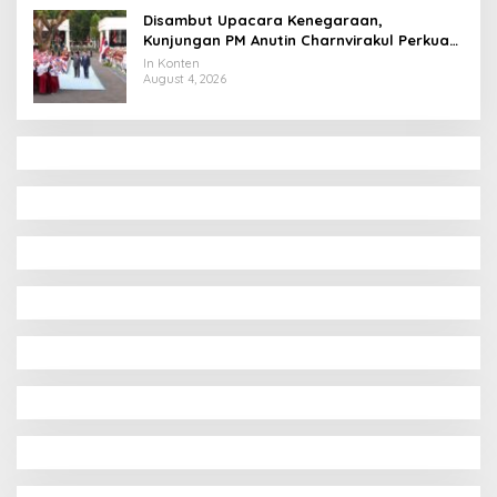
Disambut Upacara Kenegaraan,
Kunjungan PM Anutin Charnvirakul Perkuat
Hubungan Indonesia-Thailand
In Konten
August 4, 2026