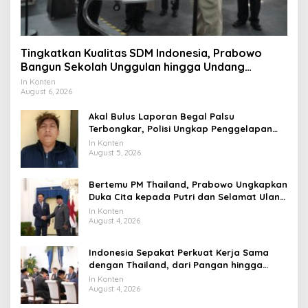
Tingkatkan Kualitas SDM Indonesia, Prabowo
Bangun Sekolah Unggulan hingga Undang
Universitas Terbaik Dunia
In Konten
August 6, 2026
Akal Bulus Laporan Begal Palsu
Terbongkar, Polisi Ungkap Penggelapan
Uang Perusahaan untuk Crypto
In Konten
August 5, 2026
Bertemu PM Thailand, Prabowo Ungkapkan
Duka Cita kepada Putri dan Selamat Ulang
Tahun ke Raja Thailand
In Konten
August 4, 2026
Indonesia Sepakat Perkuat Kerja Sama
dengan Thailand, dari Pangan hingga
Ekonomi Digital
In Konten
August 4, 2026