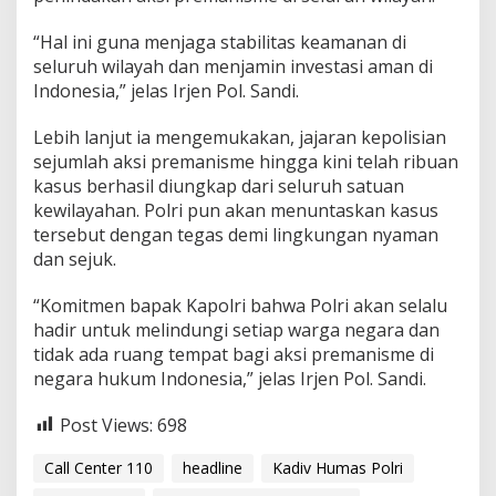
2
3
“Hal ini guna menjaga stabilitas keamanan di
3
seluruh wilayah dan menjamin investasi aman di
3
Indonesia,” jelas Irjen Pol. Sandi.
6
7
Lebih lanjut ia mengemukakan, jajaran kepolisian
8
sejumlah aksi premanisme hingga kini telah ribuan
kasus berhasil diungkap dari seluruh satuan
kewilayahan. Polri pun akan menuntaskan kasus
tersebut dengan tegas demi lingkungan nyaman
dan sejuk.
“Komitmen bapak Kapolri bahwa Polri akan selalu
hadir untuk melindungi setiap warga negara dan
tidak ada ruang tempat bagi aksi premanisme di
negara hukum Indonesia,” jelas Irjen Pol. Sandi.
Post Views:
698
Call Center 110
headline
Kadiv Humas Polri