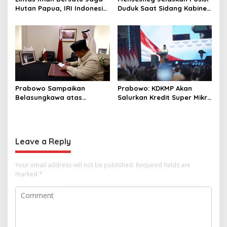
Hutan Papua, IRI Indonesia
Duduk Saat Sidang Kabinet:
Resmikan Chapter Papua
Kebutuhan Teknis, Tak Ada
Barat Daya
yang Perlu Dikhawatirkan
Prabowo Sampaikan
Prabowo: KDKMP Akan
Belasungkawa atas
Salurkan Kredit Super Mikro
Wafatnya Sheikh Hamad
dengan Bunga 8 Persen
bin Khalifa Al Thani
Leave a Reply
Your email address will not be published.
Required fields are
marked
*