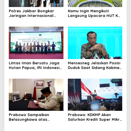
Polres Jakbar Bongkar
Kamu Ingin Mengikuti
Jaringan Internasional
Langsung Upacara HUT Ke-
Pemasok Bahan Baku
81 Kemerdekaan RI di
Narkoba, 7 Tersangka
Istana? Ini Link
Diringkus dan Barang Bukti
Pendaftaran Resminya di
1,1 Ton Rp119 Miliar
Sini
Dimusnahkan
Lintas Iman Bersatu Jaga
Mensesneg Jelaskan Posisi
Hutan Papua, IRI Indonesia
Duduk Saat Sidang Kabinet:
Resmikan Chapter Papua
Kebutuhan Teknis, Tak Ada
Barat Daya
yang Perlu Dikhawatirkan
Prabowo Sampaikan
Prabowo: KDKMP Akan
Belasungkawa atas
Salurkan Kredit Super Mikro
Wafatnya Sheikh Hamad
dengan Bunga 8 Persen
bin Khalifa Al Thani