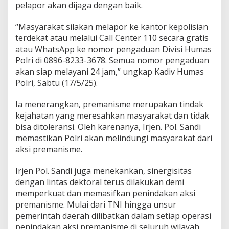
pelapor akan dijaga dengan baik.
l
C
e
“Masyarakat silakan melapor ke kantor kepolisian
n
terdekat atau melalui Call Center 110 secara gratis
t
atau WhatsApp ke nomor pengaduan Divisi Humas
e
Polri di 0896-8233-3678. Semua nomor pengaduan
r
akan siap melayani 24 jam,” ungkap Kadiv Humas
1
1
Polri, Sabtu (17/5/25).
0
d
Ia menerangkan, premanisme merupakan tindak
a
kejahatan yang meresahkan masyarakat dan tidak
n
bisa ditoleransi. Oleh karenanya, Irjen. Pol. Sandi
W
A
memastikan Polri akan melindungi masyarakat dari
A
aksi premanisme.
d
u
Irjen Pol. Sandi juga menekankan, sinergisitas
a
dengan lintas dektoral terus dilakukan demi
n
0
memperkuat dan memasifkan penindakan aksi
8
premanisme. Mulai dari TNI hingga unsur
9
pemerintah daerah dilibatkan dalam setiap operasi
6
penindakan aksi premanisme di seluruh wilayah.
8