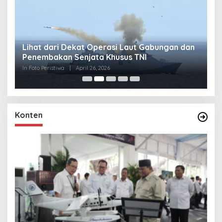
Lihat dari Dekat Operasi Laut Gabungan dan
L
Penembakan Senjata Khusus TNI
M
R
In Foto Peristiwa
|
April 26, 2026
In 
Konten