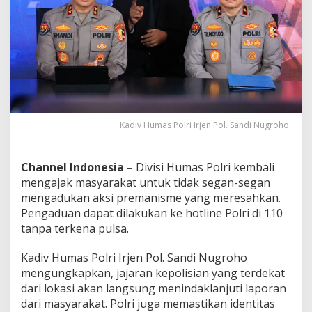
n
A
k
s
i
P
r
e
m
a
Kadiv Humas Polri Irjen Pol. Sandi Nugroho.
n
i
s
Channel Indonesia –
Divisi Humas Polri kembali
m
mengajak masyarakat untuk tidak segan-segan
e
M
mengadukan aksi premanisme yang meresahkan.
e
Pengaduan dapat dilakukan ke hotline Polri di 110
l
tanpa terkena pulsa.
a
l
Kadiv Humas Polri Irjen Pol. Sandi Nugroho
u
i
mengungkapkan, jajaran kepolisian yang terdekat
C
dari lokasi akan langsung menindaklanjuti laporan
a
dari masyarakat. Polri juga memastikan identitas
l