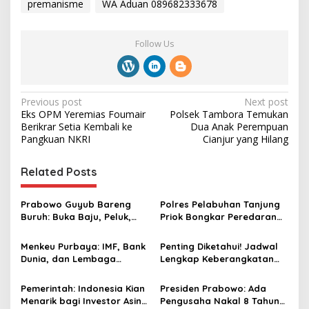
premanisme
WA Aduan 089682333678
Follow Us
P
Previous post
Next post
Eks OPM Yeremias Foumair
Polsek Tambora Temukan
o
Berikrar Setia Kembali ke
Dua Anak Perempuan
s
Pangkuan NKRI
Cianjur yang Hilang
t
Related Posts
n
a
Prabowo Guyub Bareng
Polres Pelabuhan Tanjung
v
Buruh: Buka Baju, Peluk,
Priok Bongkar Peredaran
hingga Salami Para Pekerja
Narkoba di Wilayah
i
Warakas Jakut
Menkeu Purbaya: IMF, Bank
Penting Diketahui! Jadwal
g
Dunia, dan Lembaga
Lengkap Keberangkatan
Investor Global Nilai Positif
Haji Indonesia 2026
a
Kebijakan Fiskal Indonesia
Pemerintah: Indonesia Kian
Presiden Prabowo: Ada
t
Menarik bagi Investor Asing
Pengusaha Nakal 8 Tahun