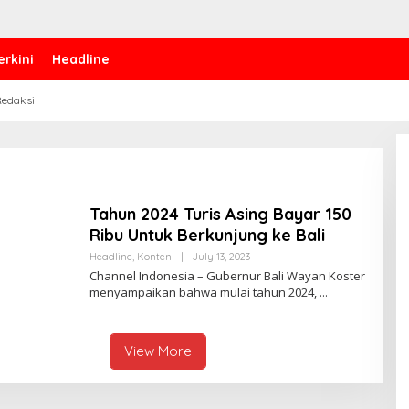
erkini
Headline
edaksi
Tahun 2024 Turis Asing Bayar 150
Ribu Untuk Berkunjung ke Bali
Headline
,
Konten
|
July 13, 2023
B
Y
Channel Indonesia – Gubernur Bali Wayan Koster
A
menyampaikan bahwa mulai tahun 2024,
N
N
I
S
A
View More
K
U
S
U