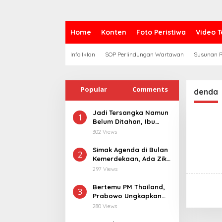
Home
Konten
Foto Peristiwa
Video T
Info Iklan
SOP Perlindungan Wartawan
Susunan R
Popular
Comments
denda
Jadi Tersangka Namun
1
Belum Ditahan, Ibu
Korban di Pekalongan
302 Views
Pertanyakan
Keseriusan Polisi
Simak Agenda di Bulan
2
Tangani Kasus
Kemerdekaan, Ada Zikir
Rudapksa Sampai
Bersama Hingga
297 Views
Anaknya Hamil
Merdeka Run
Bertemu PM Thailand,
3
Prabowo Ungkapkan
Duka Cita kepada Putri
280 Views
dan Selamat Ulang