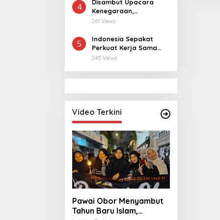
Tahun ke Raja Thailand
Disambut Upacara
4
Kenegaraan,
Kunjungan PM Anutin
261 Views
Charnvirakul Perkuat
Hubungan Indonesia-
Indonesia Sepakat
5
Thailand
Perkuat Kerja Sama
dengan Thailand, dari
245 Views
Pangan hingga
Ekonomi Digital
Video Terkini
Pawai Obor Menyambut
Tahun Baru Islam,