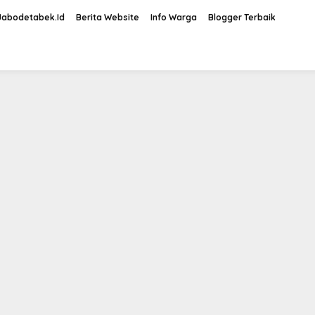
Jabodetabek.Id
Berita Website
Info Warga
Blogger Terbaik