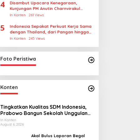
4
Disambut Upacara Kenegaraan,
Kunjungan PM Anutin Charnvirakul
Perkuat Hubungan Indonesia-Thailand
In Konten
261 Views
5
Indonesia Sepakat Perkuat Kerja Sama
dengan Thailand, dari Pangan hingga
Ekonomi Digital
In Konten
245 Views
Foto Peristiwa
Konten
Tingkatkan Kualitas SDM Indonesia,
Prabowo Bangun Sekolah Unggulan
hingga Undang Universitas Terbaik
In Konten
August 6, 2026
Dunia
Akal Bulus Laporan Begal