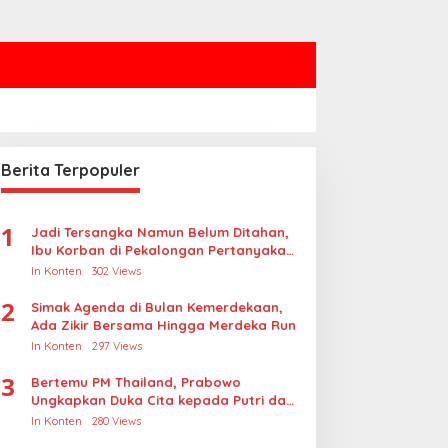
Berita Terpopuler
1
Jadi Tersangka Namun Belum Ditahan,
Ibu Korban di Pekalongan Pertanyakan
Keseriusan Polisi Tangani Kasus
In Konten
302 Views
Rudapksa Sampai Anaknya Hamil
2
Simak Agenda di Bulan Kemerdekaan,
Ada Zikir Bersama Hingga Merdeka Run
In Konten
297 Views
3
Bertemu PM Thailand, Prabowo
Ungkapkan Duka Cita kepada Putri dan
Selamat Ulang Tahun ke Raja Thailand
In Konten
280 Views