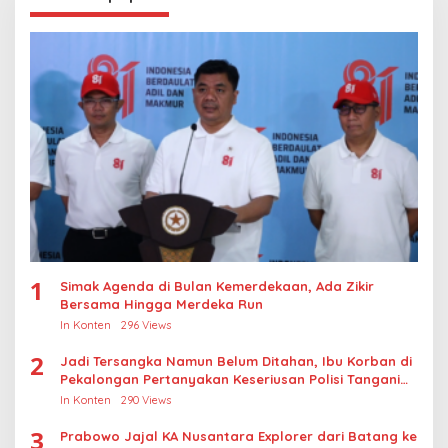
1
Simak Agenda di Bulan Kemerdekaan, Ada Zikir
Bersama Hingga Merdeka Run
In Konten
296 Views
2
Jadi Tersangka Namun Belum Ditahan, Ibu Korban di
Pekalongan Pertanyakan Keseriusan Polisi Tangani
Kasus Rudapksa Sampai Anaknya Hamil
In Konten
290 Views
3
Prabowo Jajal KA Nusantara Explorer dari Batang ke