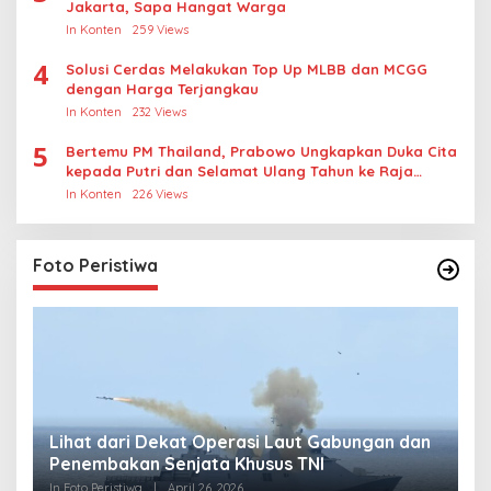
Jakarta, Sapa Hangat Warga
In Konten
259 Views
4
Solusi Cerdas Melakukan Top Up MLBB dan MCGG
dengan Harga Terjangkau
In Konten
232 Views
5
Bertemu PM Thailand, Prabowo Ungkapkan Duka Cita
kepada Putri dan Selamat Ulang Tahun ke Raja
Thailand
In Konten
226 Views
Foto Peristiwa
Lihat dari Dekat Operasi Laut Gabungan dan
L
Penembakan Senjata Khusus TNI
M
R
In Foto Peristiwa
|
April 26, 2026
In 