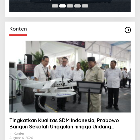
Konten
Tingkatkan Kualitas SDM Indonesia, Prabowo
Bangun Sekolah Unggulan hingga Undang
Universitas Terbaik Dunia
In Konten
August 6, 2026