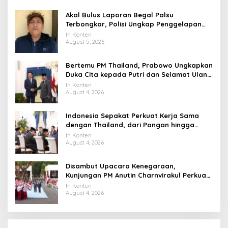
Akal Bulus Laporan Begal Palsu
Terbongkar, Polisi Ungkap Penggelapan
Uang Perusahaan untuk Crypto
In Konten
August 5, 2026
Bertemu PM Thailand, Prabowo Ungkapkan
Duka Cita kepada Putri dan Selamat Ulang
Tahun ke Raja Thailand
In Konten
August 4, 2026
Indonesia Sepakat Perkuat Kerja Sama
dengan Thailand, dari Pangan hingga
Ekonomi Digital
In Konten
August 4, 2026
Disambut Upacara Kenegaraan,
Kunjungan PM Anutin Charnvirakul Perkuat
Hubungan Indonesia-Thailand
In Konten
August 4, 2026