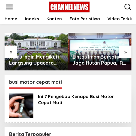
S
k
i
p
Home
Indeks
Konten
Foto Peristiwa
Video Terkini
t
o
c
o
n
«
»
t
Kamu Ingin Mengikuti
Lintas Iman Bersatu
e
n
Langsung Upacara
Jaga Hutan Papua, IRI
t
HUT Ke-81
Indonesia Resmikan
Kemerdekaan RI di
Chapter Papua Barat
Istana? Ini Link
Daya
busi motor cepat mati
Pendaftaran Resminya
di Sini
Ini 7 Penyebab Kenapa Busi Motor
Cepat Mati
Berita Terpopuler