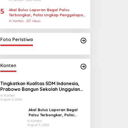
5
Akal Bulus Laporan Begal Palsu
Terbongkar, Polisi Ungkap Penggelapan
Uang Perusahaan untuk Crypto
In Konten
237 Views
Foto Peristiwa
Konten
Tingkatkan Kualitas SDM Indonesia,
Prabowo Bangun Sekolah Unggulan
hingga Undang Universitas Terbaik
In Konten
August 6, 2026
Dunia
Akal Bulus Laporan Begal
Palsu Terbongkar, Polisi
Ungkap Penggelapan Uang
In Konten
August 5, 2026
Perusahaan untuk Crypto