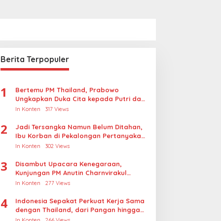
Berita Terpopuler
1
Bertemu PM Thailand, Prabowo
Ungkapkan Duka Cita kepada Putri dan
Selamat Ulang Tahun ke Raja Thailand
In Konten
317 Views
2
Jadi Tersangka Namun Belum Ditahan,
Ibu Korban di Pekalongan Pertanyakan
Keseriusan Polisi Tangani Kasus
In Konten
302 Views
Rudapksa Sampai Anaknya Hamil
3
Disambut Upacara Kenegaraan,
Kunjungan PM Anutin Charnvirakul
Perkuat Hubungan Indonesia-Thailand
In Konten
277 Views
4
Indonesia Sepakat Perkuat Kerja Sama
dengan Thailand, dari Pangan hingga
Ekonomi Digital
In Konten
266 Views