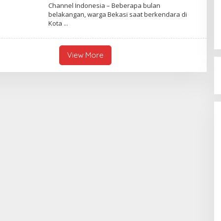
E
Y
Channel Indonesia – Beberapa bulan
S
C
belakangan, warga Bekasi saat berkendara di
I
H
A
Kota
A
N
N
E
L
View More
I
N
D
O
N
E
S
I
A