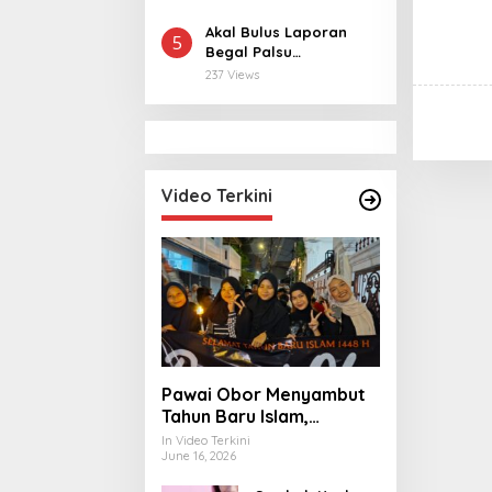
Pangan hingga
Ekonomi Digital
Akal Bulus Laporan
5
Begal Palsu
Terbongkar, Polisi
237 Views
Ungkap Penggelapan
Uang Perusahaan
untuk Crypto
Video Terkini
Pawai Obor Menyambut
Tahun Baru Islam,
Bangkitkan Nilai
In Video Terkini
June 16, 2026
Persatuan di Palmerah
Jakbar