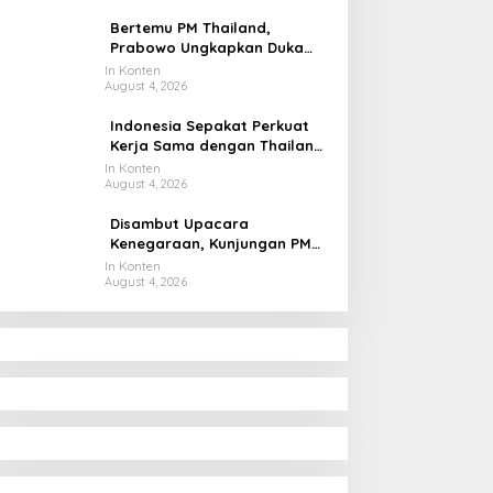
Bertemu PM Thailand,
Prabowo Ungkapkan Duka
Cita kepada Putri dan
In Konten
August 4, 2026
Selamat Ulang Tahun ke Raja
Thailand
Indonesia Sepakat Perkuat
Kerja Sama dengan Thailand,
dari Pangan hingga Ekonomi
In Konten
August 4, 2026
Digital
Disambut Upacara
Kenegaraan, Kunjungan PM
Anutin Charnvirakul Perkuat
In Konten
August 4, 2026
Hubungan Indonesia-
Thailand