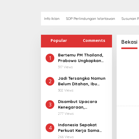
Info Iklan
SOP Perlindungan Wartawan
Susunan R
Popular
Comments
Bekasi
Bertemu PM Thailand,
1
Prabowo Ungkapkan
Duka Cita kepada Putri
317 Views
dan Selamat Ulang
Tahun ke Raja Thailand
Jadi Tersangka Namun
2
Belum Ditahan, Ibu
Korban di Pekalongan
302 Views
Pertanyakan
Keseriusan Polisi
Disambut Upacara
3
Tangani Kasus
Kenegaraan,
Rudapksa Sampai
Kunjungan PM Anutin
277 Views
Anaknya Hamil
Charnvirakul Perkuat
Hubungan Indonesia-
Indonesia Sepakat
4
Thailand
Perkuat Kerja Sama
dengan Thailand, dari
266 Views