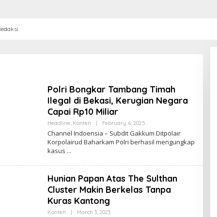
edaksi
Polri Bongkar Tambang Timah
Ilegal di Bekasi, Kerugian Negara
Capai Rp10 Miliar
Headline
,
Konten
|
February 6, 2025
B
Y
Channel Indoensia – Subdit Gakkum Ditpolair
C
Korpolairud Baharkam Polri berhasil mengungkap
H
kasus
A
N
N
E
Hunian Papan Atas The Sulthan
L
I
Cluster Makin Berkelas Tanpa
N
D
Kuras Kantong
O
N
Konten
|
March 3, 2023
B