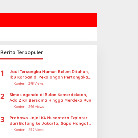
Berita Terpopuler
1
Jadi Tersangka Namun Belum Ditahan,
Ibu Korban di Pekalongan Pertanyakan
Keseriusan Polisi Tangani Kasus
In Konten
298 Views
Rudapksa Sampai Anaknya Hamil
2
Simak Agenda di Bulan Kemerdekaan,
Ada Zikir Bersama Hingga Merdeka Run
In Konten
296 Views
3
Prabowo Jajal KA Nusantara Explorer
dari Batang ke Jakarta, Sapa Hangat
Warga
In Konten
259 Views