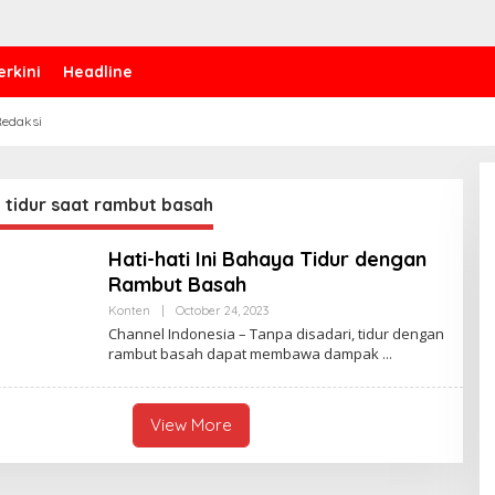
erkini
Headline
edaksi
 tidur saat rambut basah
Hati-hati Ini Bahaya Tidur dengan
Rambut Basah
Konten
|
October 24, 2023
B
Y
Channel Indonesia – Tanpa disadari, tidur dengan
P
rambut basah dapat membawa dampak
E
N
U
L
I
View More
S
_
M
I