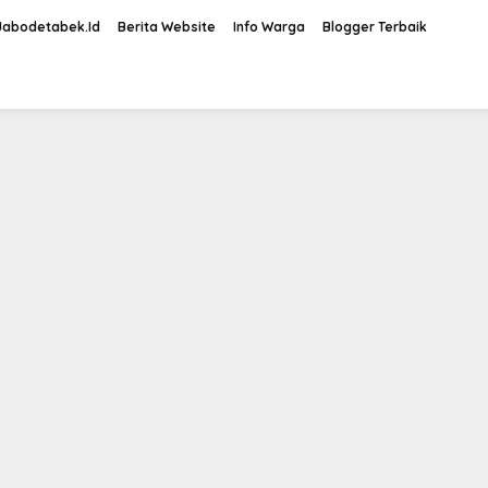
Jabodetabek.Id
Berita Website
Info Warga
Blogger Terbaik