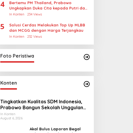
4
Bertemu PM Thailand, Prabowo
Ungkapkan Duka Cita kepada Putri dan
Selamat Ulang Tahun ke Raja Thailand
In Konten
234 Views
5
Solusi Cerdas Melakukan Top Up MLBB
dan MCGG dengan Harga Terjangkau
In Konten
232 Views
Foto Peristiwa
Konten
Tingkatkan Kualitas SDM Indonesia,
Prabowo Bangun Sekolah Unggulan
hingga Undang Universitas Terbaik
In Konten
August 6, 2026
Dunia
Akal Bulus Laporan Begal