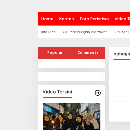
Home
Konten
Foto Peristiwa
Video T
Info Iklan
SOP Perlindungan Wartawan
Susunan R
Popular
Comments
bahaya
Video Terkini