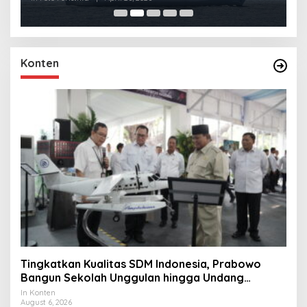
Konten
Tingkatkan Kualitas SDM Indonesia, Prabowo
Bangun Sekolah Unggulan hingga Undang
Universitas Terbaik Dunia
In Konten
August 6, 2026