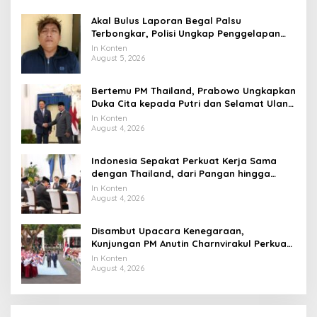
Akal Bulus Laporan Begal Palsu
Terbongkar, Polisi Ungkap Penggelapan
Uang Perusahaan untuk Crypto
In Konten
August 5, 2026
Bertemu PM Thailand, Prabowo Ungkapkan
Duka Cita kepada Putri dan Selamat Ulang
Tahun ke Raja Thailand
In Konten
August 4, 2026
Indonesia Sepakat Perkuat Kerja Sama
dengan Thailand, dari Pangan hingga
Ekonomi Digital
In Konten
August 4, 2026
Disambut Upacara Kenegaraan,
Kunjungan PM Anutin Charnvirakul Perkuat
Hubungan Indonesia-Thailand
In Konten
August 4, 2026