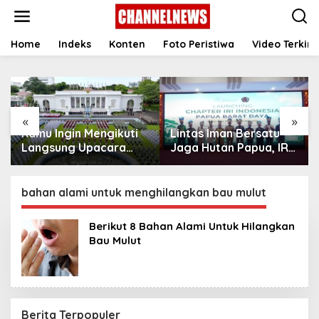
S
k
i
p
Home
Indeks
Konten
Foto Peristiwa
Video Terkini
t
o
c
o
n
«
»
t
Kamu Ingin Mengikuti
Lintas Iman Bersatu
e
n
Langsung Upacara
Jaga Hutan Papua, IRI
t
HUT Ke-81
Indonesia Resmikan
Kemerdekaan RI di
Chapter Papua Barat
Istana? Ini Link
Daya
bahan alami untuk menghilangkan bau mulut
Pendaftaran Resminya
di Sini
Berikut 8 Bahan Alami Untuk Hilangkan
Bau Mulut
Berita Terpopuler