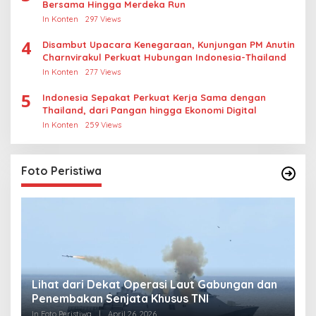
Bersama Hingga Merdeka Run
In Konten
297 Views
4
Disambut Upacara Kenegaraan, Kunjungan PM Anutin
Charnvirakul Perkuat Hubungan Indonesia-Thailand
In Konten
277 Views
5
Indonesia Sepakat Perkuat Kerja Sama dengan
Thailand, dari Pangan hingga Ekonomi Digital
In Konten
259 Views
Foto Peristiwa
Lihat dari Dekat Operasi Laut Gabungan dan
L
Penembakan Senjata Khusus TNI
M
R
In Foto Peristiwa
|
April 26, 2026
In 