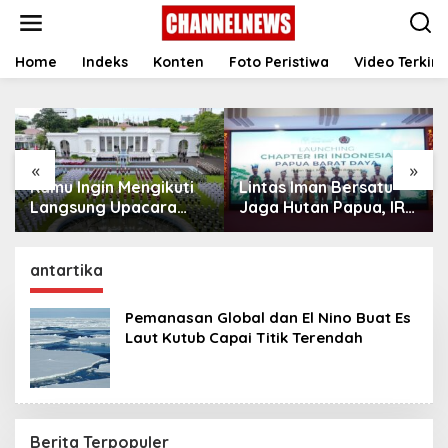
S
k
i
p
Home
Indeks
Konten
Foto Peristiwa
Video Terkini
t
o
c
o
n
«
»
t
Kamu Ingin Mengikuti
Lintas Iman Bersatu
e
n
Langsung Upacara
Jaga Hutan Papua, IRI
t
HUT Ke-81
Indonesia Resmikan
Kemerdekaan RI di
Chapter Papua Barat
Istana? Ini Link
Daya
antartika
Pendaftaran Resminya
di Sini
Pemanasan Global dan El Nino Buat Es
Laut Kutub Capai Titik Terendah
Berita Terpopuler