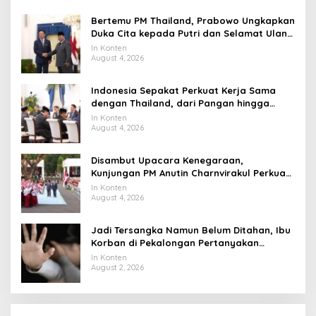
Bertemu PM Thailand, Prabowo Ungkapkan
Duka Cita kepada Putri dan Selamat Ulang
Tahun ke Raja Thailand
In Konten
August 4, 2026
Indonesia Sepakat Perkuat Kerja Sama
dengan Thailand, dari Pangan hingga
Ekonomi Digital
In Konten
August 4, 2026
Disambut Upacara Kenegaraan,
Kunjungan PM Anutin Charnvirakul Perkuat
Hubungan Indonesia-Thailand
In Konten
August 4, 2026
Jadi Tersangka Namun Belum Ditahan, Ibu
Korban di Pekalongan Pertanyakan
Keseriusan Polisi Tangani Kasus Rudapksa
In Konten
Sampai Anaknya Hamil
August 2, 2026