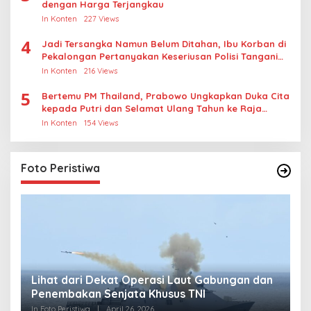
dengan Harga Terjangkau
In Konten
227 Views
4
Jadi Tersangka Namun Belum Ditahan, Ibu Korban di
Pekalongan Pertanyakan Keseriusan Polisi Tangani
Kasus Rudapksa Sampai Anaknya Hamil
In Konten
216 Views
5
Bertemu PM Thailand, Prabowo Ungkapkan Duka Cita
kepada Putri dan Selamat Ulang Tahun ke Raja
Thailand
In Konten
154 Views
Foto Peristiwa
Lihat dari Dekat Operasi Laut Gabungan dan
L
Penembakan Senjata Khusus TNI
M
R
In Foto Peristiwa
|
April 26, 2026
In 