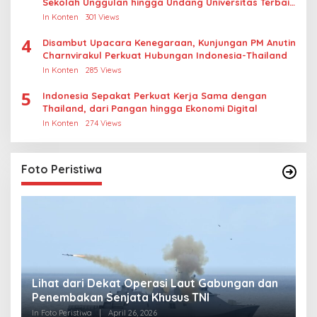
Sekolah Unggulan hingga Undang Universitas Terbaik
Dunia
In Konten
301 Views
4
Disambut Upacara Kenegaraan, Kunjungan PM Anutin
Charnvirakul Perkuat Hubungan Indonesia-Thailand
In Konten
285 Views
5
Indonesia Sepakat Perkuat Kerja Sama dengan
Thailand, dari Pangan hingga Ekonomi Digital
In Konten
274 Views
Foto Peristiwa
Lihat dari Dekat Operasi Laut Gabungan dan
L
Penembakan Senjata Khusus TNI
M
R
In Foto Peristiwa
|
April 26, 2026
In 