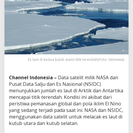
i
T
i
t
i
k
T
e
r
e
n
Es laut di kedua kutub alami titik terendah(Foto: Istimewa)
d
a
h
Channel Indonesia –
Data satelit milik NASA dan
Pusat Data Salju dan Es Nasional (NSIDC)
menunjukkan jumlah es laut di Arktik dan Antartika
mencapai titik terendah. Kondisi ini akibat dari
peristiwa pemanasan global dan pola iklim El Nino
yang sedang terjadi pada saat ini. NASA dan NSIDC,
menggunakan data satelit untuk melacak es laut di
kutub utara dan kutub selatan.