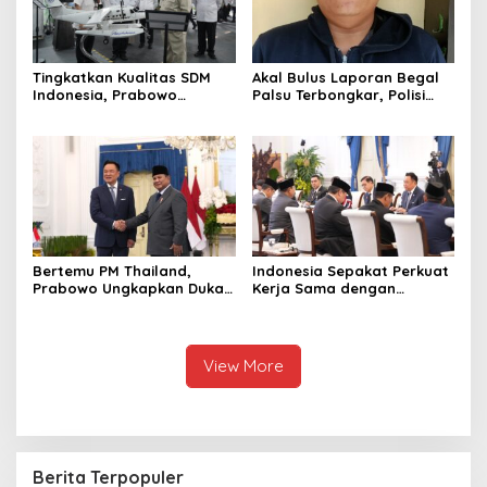
Tingkatkan Kualitas SDM
Akal Bulus Laporan Begal
Indonesia, Prabowo
Palsu Terbongkar, Polisi
Bangun Sekolah Unggulan
Ungkap Penggelapan Uang
hingga Undang Universitas
Perusahaan untuk Crypto
Terbaik Dunia
Bertemu PM Thailand,
Indonesia Sepakat Perkuat
Prabowo Ungkapkan Duka
Kerja Sama dengan
Cita kepada Putri dan
Thailand, dari Pangan
Selamat Ulang Tahun ke
hingga Ekonomi Digital
Raja Thailand
View More
Berita Terpopuler