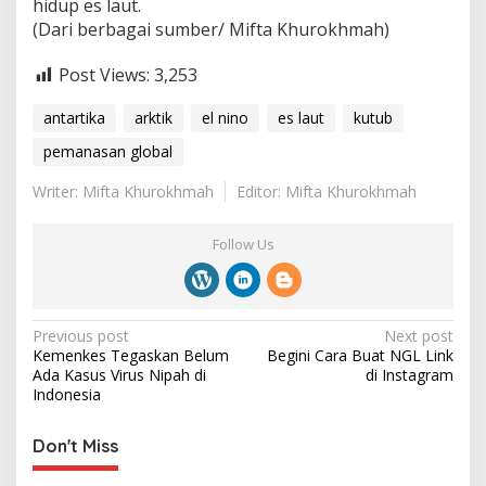
hidup es laut.
(Dari berbagai sumber/ Mifta Khurokhmah)
Post Views:
3,253
antartika
arktik
el nino
es laut
kutub
pemanasan global
Writer: Mifta Khurokhmah
Editor: Mifta Khurokhmah
Follow Us
P
Previous post
Next post
Kemenkes Tegaskan Belum
Begini Cara Buat NGL Link
o
Ada Kasus Virus Nipah di
di Instagram
s
Indonesia
t
Don't Miss
n