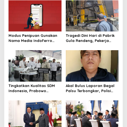
a
v
i
g
a
Modus Penipuan Gunakan
Tragedi Dini Hari di Pabrik
t
Nama Media IndoFerro
Gula Rendeng, Pekerja
untuk Tujuan Kejahatan,
Tewas Tertimpa Alat
i
Waspadalah!
Pengangkat Tebu
o
n
Tingkatkan Kualitas SDM
Akal Bulus Laporan Begal
Indonesia, Prabowo
Palsu Terbongkar, Polisi
Bangun Sekolah Unggulan
Ungkap Penggelapan Uang
hingga Undang Universitas
Perusahaan untuk Crypto
Terbaik Dunia