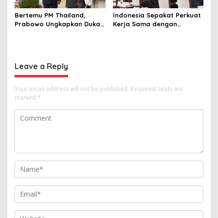
Bertemu PM Thailand,
Indonesia Sepakat Perkuat
Prabowo Ungkapkan Duka
Kerja Sama dengan
Cita kepada Putri dan
Thailand, dari Pangan
Selamat Ulang Tahun ke
hingga Ekonomi Digital
Raja Thailand
Leave a Reply
Your email address will not be published.
Required fields are
marked
*