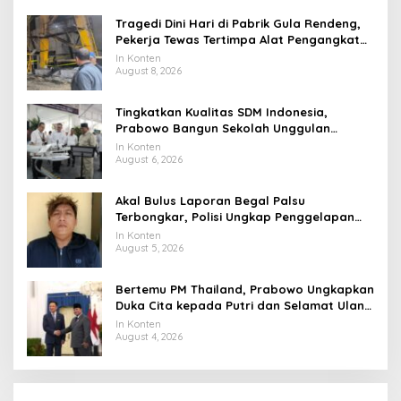
Tragedi Dini Hari di Pabrik Gula Rendeng,
Pekerja Tewas Tertimpa Alat Pengangkat
Tebu
In Konten
August 8, 2026
Tingkatkan Kualitas SDM Indonesia,
Prabowo Bangun Sekolah Unggulan
hingga Undang Universitas Terbaik Dunia
In Konten
August 6, 2026
Akal Bulus Laporan Begal Palsu
Terbongkar, Polisi Ungkap Penggelapan
Uang Perusahaan untuk Crypto
In Konten
August 5, 2026
Bertemu PM Thailand, Prabowo Ungkapkan
Duka Cita kepada Putri dan Selamat Ulang
Tahun ke Raja Thailand
In Konten
August 4, 2026