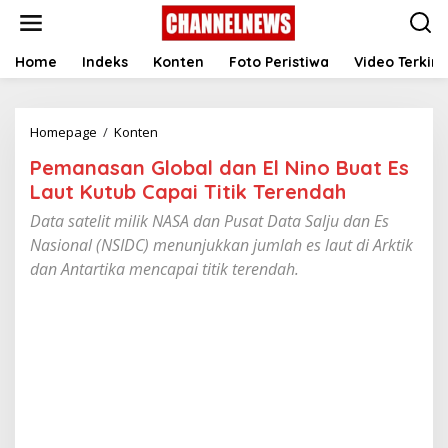
S
k
i
p
Home
Indeks
Konten
Foto Peristiwa
Video Terkini
t
o
c
Homepage
/
Konten
P
o
e
n
Pemanasan Global dan El Nino Buat Es
m
t
a
e
Laut Kutub Capai Titik Terendah
n
n
Data satelit milik NASA dan Pusat Data Salju dan Es
a
t
s
Nasional (NSIDC) menunjukkan jumlah es laut di Arktik
a
dan Antartika mencapai titik terendah.
n
G
l
o
b
a
l
d
a
n