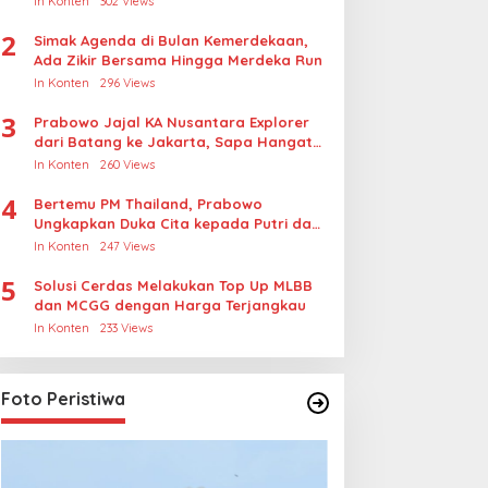
In Konten
302 Views
Rudapksa Sampai Anaknya Hamil
2
Simak Agenda di Bulan Kemerdekaan,
Ada Zikir Bersama Hingga Merdeka Run
In Konten
296 Views
3
Prabowo Jajal KA Nusantara Explorer
dari Batang ke Jakarta, Sapa Hangat
Warga
In Konten
260 Views
4
Bertemu PM Thailand, Prabowo
Ungkapkan Duka Cita kepada Putri dan
Selamat Ulang Tahun ke Raja Thailand
In Konten
247 Views
5
Solusi Cerdas Melakukan Top Up MLBB
dan MCGG dengan Harga Terjangkau
In Konten
233 Views
Foto Peristiwa