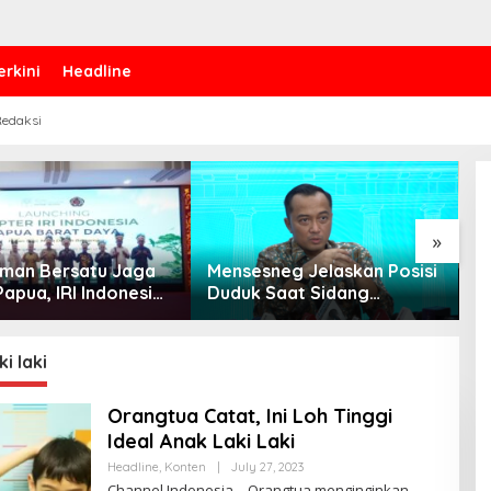
erkini
Headline
edaksi
»
 Iman Bersatu Jaga
Mensesneg Jelaskan Posisi
P
apua, IRI Indonesia
Duduk Saat Sidang
B
an Chapter Papua
Kabinet: Kebutuhan Teknis,
W
Daya
Tak Ada yang Perlu
bi
Dikhawatirkan
i laki
Orangtua Catat, Ini Loh Tinggi
Ideal Anak Laki Laki
Headline
,
Konten
|
July 27, 2023
B
Y
Channel Indonesia – Orangtua menginginkan