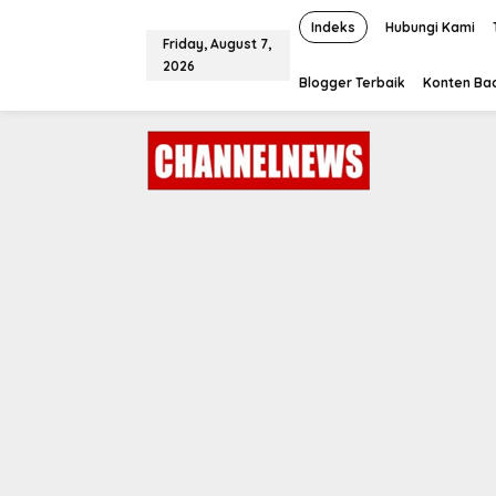
S
k
Indeks
Hubungi Kami
Friday, August 7,
i
2026
p
Blogger Terbaik
Konten Bac
t
o
c
o
n
t
e
n
t