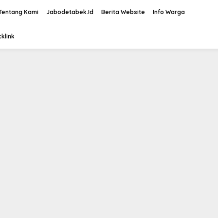
Tentang Kami
Jabodetabek.Id
Berita Website
Info Warga
klink