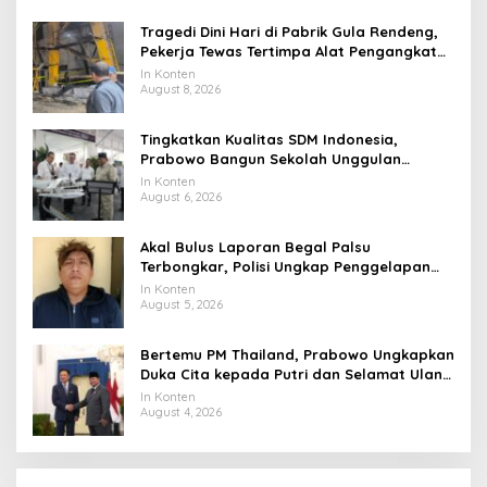
Tragedi Dini Hari di Pabrik Gula Rendeng,
Pekerja Tewas Tertimpa Alat Pengangkat
Tebu
In Konten
August 8, 2026
Tingkatkan Kualitas SDM Indonesia,
Prabowo Bangun Sekolah Unggulan
hingga Undang Universitas Terbaik Dunia
In Konten
August 6, 2026
Akal Bulus Laporan Begal Palsu
Terbongkar, Polisi Ungkap Penggelapan
Uang Perusahaan untuk Crypto
In Konten
August 5, 2026
Bertemu PM Thailand, Prabowo Ungkapkan
Duka Cita kepada Putri dan Selamat Ulang
Tahun ke Raja Thailand
In Konten
August 4, 2026