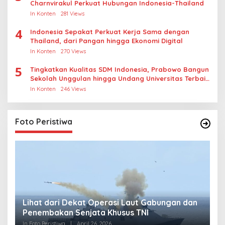
Charnvirakul Perkuat Hubungan Indonesia-Thailand
In Konten
281 Views
4
Indonesia Sepakat Perkuat Kerja Sama dengan
Thailand, dari Pangan hingga Ekonomi Digital
In Konten
270 Views
5
Tingkatkan Kualitas SDM Indonesia, Prabowo Bangun
Sekolah Unggulan hingga Undang Universitas Terbaik
Dunia
In Konten
246 Views
Foto Peristiwa
Lihat dari Dekat Operasi Laut Gabungan dan
L
Penembakan Senjata Khusus TNI
M
R
In Foto Peristiwa
|
April 26, 2026
In 