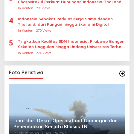
Charnvirakul Perkuat Hubungan Indonesia-Thailand
In Konten
281 Views
4
Indonesia Sepakat Perkuat Kerja Sama dengan
Thailand, dari Pangan hingga Ekonomi Digital
In Konten
270 Views
5
Tingkatkan Kualitas SDM Indonesia, Prabowo Bangun
Sekolah Unggulan hingga Undang Universitas Terbaik
Dunia
In Konten
224 Views
Foto Peristiwa
Lihat dari Dekat Operasi Laut Gabungan dan
L
Penembakan Senjata Khusus TNI
M
R
In Foto Peristiwa
|
April 26, 2026
In 