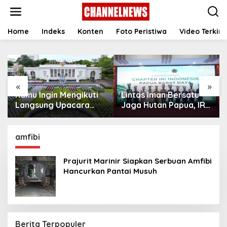
S
k
i
p
Home
Indeks
Konten
Foto Peristiwa
Video Terkini
t
o
c
o
n
«
»
t
Kamu Ingin Mengikuti
Lintas Iman Bersatu
e
n
Langsung Upacara
Jaga Hutan Papua, IRI
t
HUT Ke-81
Indonesia Resmikan
Kemerdekaan RI di
Chapter Papua Barat
Istana? Ini Link
Daya
amfibi
Pendaftaran Resminya
di Sini
Prajurit Marinir Siapkan Serbuan Amfibi
Hancurkan Pantai Musuh
Berita Terpopuler