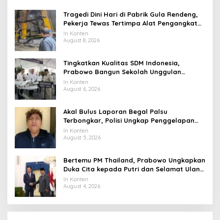
Tragedi Dini Hari di Pabrik Gula Rendeng,
Pekerja Tewas Tertimpa Alat Pengangkat
Tebu
In Konten
August 8, 2026
Tingkatkan Kualitas SDM Indonesia,
Prabowo Bangun Sekolah Unggulan
hingga Undang Universitas Terbaik Dunia
In Konten
August 6, 2026
Akal Bulus Laporan Begal Palsu
Terbongkar, Polisi Ungkap Penggelapan
Uang Perusahaan untuk Crypto
In Konten
August 5, 2026
Bertemu PM Thailand, Prabowo Ungkapkan
Duka Cita kepada Putri dan Selamat Ulang
Tahun ke Raja Thailand
In Konten
August 4, 2026