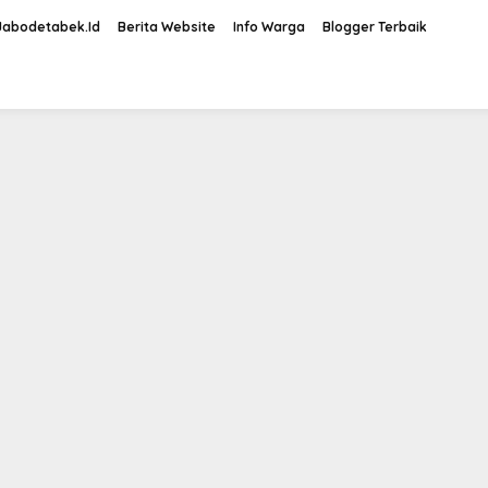
Jabodetabek.Id
Berita Website
Info Warga
Blogger Terbaik