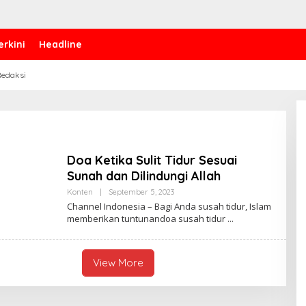
erkini
Headline
edaksi
Doa Ketika Sulit Tidur Sesuai
Sunah dan Dilindungi Allah
Konten
|
September 5, 2023
B
Y
Channel Indonesia – Bagi Anda susah tidur, Islam
A
memberikan tuntunandoa susah tidur
L
I
F
A
H
View More
D
H
U
H