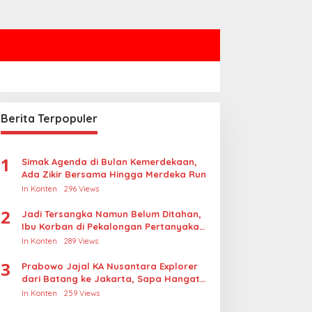
Berita Terpopuler
1
Simak Agenda di Bulan Kemerdekaan,
Ada Zikir Bersama Hingga Merdeka Run
In Konten
296 Views
2
Jadi Tersangka Namun Belum Ditahan,
Ibu Korban di Pekalongan Pertanyakan
Keseriusan Polisi Tangani Kasus
In Konten
289 Views
Rudapksa Sampai Anaknya Hamil
3
Prabowo Jajal KA Nusantara Explorer
dari Batang ke Jakarta, Sapa Hangat
Warga
In Konten
259 Views