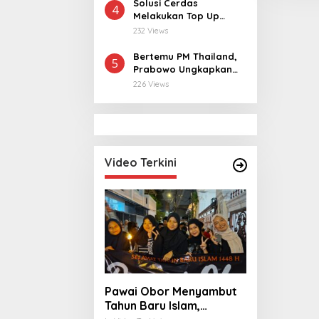
Warga
Solusi Cerdas
4
Melakukan Top Up
MLBB dan MCGG
232 Views
dengan Harga
Terjangkau
Bertemu PM Thailand,
5
Prabowo Ungkapkan
Duka Cita kepada Putri
226 Views
dan Selamat Ulang
Tahun ke Raja Thailand
Video Terkini
Pawai Obor Menyambut
Tahun Baru Islam,