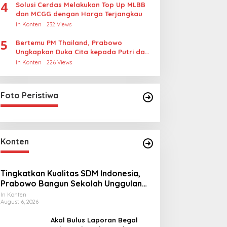
4
Solusi Cerdas Melakukan Top Up MLBB
dan MCGG dengan Harga Terjangkau
In Konten
232 Views
5
Bertemu PM Thailand, Prabowo
Ungkapkan Duka Cita kepada Putri dan
Selamat Ulang Tahun ke Raja Thailand
In Konten
226 Views
Foto Peristiwa
Konten
Tingkatkan Kualitas SDM Indonesia,
Prabowo Bangun Sekolah Unggulan
hingga Undang Universitas Terbaik
In Konten
August 6, 2026
Dunia
Akal Bulus Laporan Begal