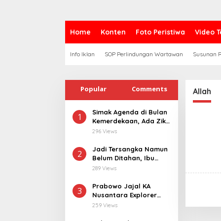
Home
Konten
Foto Peristiwa
Video T
Info Iklan
SOP Perlindungan Wartawan
Susunan R
Popular
Comments
Allah
Simak Agenda di Bulan
1
Kemerdekaan, Ada Zikir
Bersama Hingga
296 Views
Merdeka Run
Jadi Tersangka Namun
2
Belum Ditahan, Ibu
Korban di Pekalongan
289 Views
Pertanyakan
Keseriusan Polisi
Prabowo Jajal KA
3
Tangani Kasus
Nusantara Explorer
Rudapksa Sampai
dari Batang ke
259 Views
Anaknya Hamil
Jakarta, Sapa Hangat