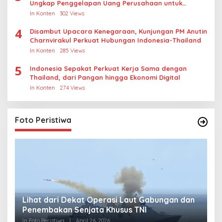
Ungkap Penggelapan Uang Perusahaan untuk
Crypto
In Konten
302 Views
4
Disambut Upacara Kenegaraan, Kunjungan PM Anutin
Charnvirakul Perkuat Hubungan Indonesia-Thailand
In Konten
285 Views
5
Indonesia Sepakat Perkuat Kerja Sama dengan
Thailand, dari Pangan hingga Ekonomi Digital
In Konten
274 Views
Foto Peristiwa
Lihat dari Dekat Operasi Laut Gabungan dan
L
Penembakan Senjata Khusus TNI
M
R
In Foto Peristiwa
|
April 26, 2026
In 