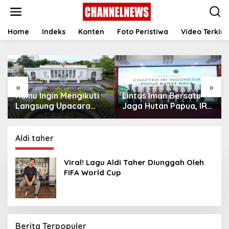
S
k
i
p
Home
Indeks
Konten
Foto Peristiwa
Video Terkini
t
o
c
o
n
«
»
t
Kamu Ingin Mengikuti
Lintas Iman Bersatu
e
n
Langsung Upacara
Jaga Hutan Papua, IRI
t
HUT Ke-81
Indonesia Resmikan
Kemerdekaan RI di
Chapter Papua Barat
Istana? Ini Link
Daya
Aldi taher
Pendaftaran Resminya
di Sini
Viral! Lagu Aldi Taher Diunggah Oleh
FIFA World Cup
Berita Terpopuler