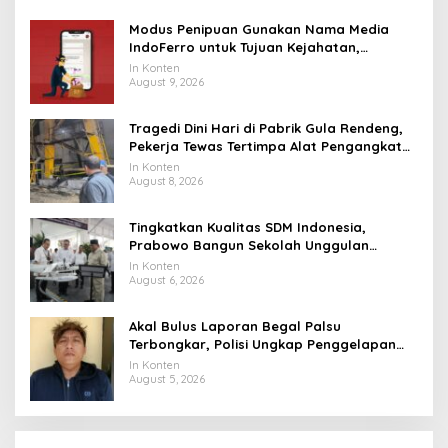
Modus Penipuan Gunakan Nama Media
IndoFerro untuk Tujuan Kejahatan,
Waspadalah!
In Konten
August 9, 2026
Tragedi Dini Hari di Pabrik Gula Rendeng,
Pekerja Tewas Tertimpa Alat Pengangkat
Tebu
In Konten
August 8, 2026
Tingkatkan Kualitas SDM Indonesia,
Prabowo Bangun Sekolah Unggulan
hingga Undang Universitas Terbaik Dunia
In Konten
August 6, 2026
Akal Bulus Laporan Begal Palsu
Terbongkar, Polisi Ungkap Penggelapan
Uang Perusahaan untuk Crypto
In Konten
August 5, 2026