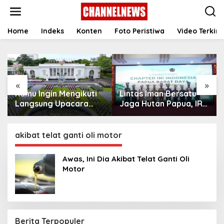
S
k
i
p
Home
Indeks
Konten
Foto Peristiwa
Video Terkini
t
o
c
o
n
«
»
t
Kamu Ingin Mengikuti
Lintas Iman Bersatu
e
n
Langsung Upacara
Jaga Hutan Papua, IRI
t
HUT Ke-81
Indonesia Resmikan
Kemerdekaan RI di
Chapter Papua Barat
Istana? Ini Link
Daya
akibat telat ganti oli motor
Pendaftaran Resminya
di Sini
Awas, Ini Dia Akibat Telat Ganti Oli
Motor
Berita Terpopuler