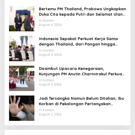
Bertemu PM Thailand, Prabowo Ungkapkan
Duka Cita kepada Putri dan Selamat Ulang
Tahun ke Raja Thailand
In Konten
August 4, 2026
Indonesia Sepakat Perkuat Kerja Sama
dengan Thailand, dari Pangan hingga
Ekonomi Digital
In Konten
August 4, 2026
Disambut Upacara Kenegaraan,
Kunjungan PM Anutin Charnvirakul Perkuat
Hubungan Indonesia-Thailand
In Konten
August 4, 2026
Jadi Tersangka Namun Belum Ditahan, Ibu
Korban di Pekalongan Pertanyakan
Keseriusan Polisi Tangani Kasus Rudapksa
In Konten
Sampai Anaknya Hamil
August 2, 2026