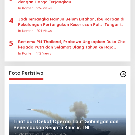
dengan Harga Terjangkau
In Konten
226 Views
4
Jadi Tersangka Namun Belum Ditahan, Ibu Korban di
Pekalongan Pertanyakan Keseriusan Polisi Tangani
Kasus Rudapksa Sampai Anaknya Hamil
In Konten
204 Views
5
Bertemu PM Thailand, Prabowo Ungkapkan Duka Cita
kepada Putri dan Selamat Ulang Tahun ke Raja
Thailand
In Konten
142 Views
Foto Peristiwa
Lihat dari Dekat Operasi Laut Gabungan dan
L
Penembakan Senjata Khusus TNI
M
R
In Foto Peristiwa
|
April 26, 2026
In 