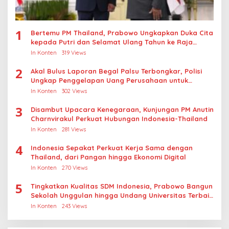
1
Bertemu PM Thailand, Prabowo Ungkapkan Duka Cita
kepada Putri dan Selamat Ulang Tahun ke Raja
Thailand
In Konten
319 Views
2
Akal Bulus Laporan Begal Palsu Terbongkar, Polisi
Ungkap Penggelapan Uang Perusahaan untuk
Crypto
In Konten
302 Views
3
Disambut Upacara Kenegaraan, Kunjungan PM Anutin
Charnvirakul Perkuat Hubungan Indonesia-Thailand
In Konten
281 Views
4
Indonesia Sepakat Perkuat Kerja Sama dengan
Thailand, dari Pangan hingga Ekonomi Digital
In Konten
270 Views
5
Tingkatkan Kualitas SDM Indonesia, Prabowo Bangun
Sekolah Unggulan hingga Undang Universitas Terbaik
Dunia
In Konten
243 Views