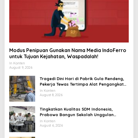
Modus Penipuan Gunakan Nama Media IndoFerro
untuk Tujuan Kejahatan, Waspadalah!
In Konten
August 9, 2026
Tragedi Dini Hari di Pabrik Gula Rendeng,
Pekerja Tewas Tertimpa Alat Pengangkat
Tebu
In Konten
August 8, 2026
Tingkatkan Kualitas SDM Indonesia,
Prabowo Bangun Sekolah Unggulan
hingga Undang Universitas Terbaik Dunia
In Konten
August 6, 2026