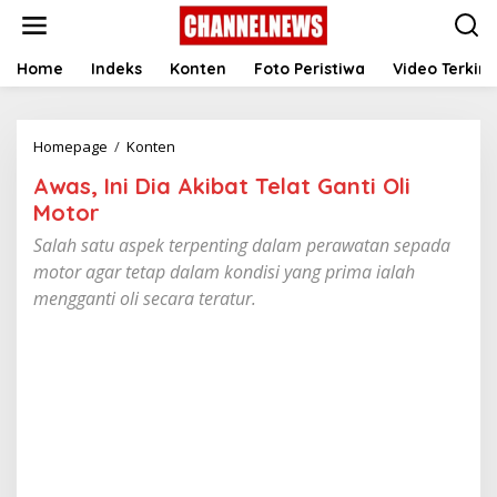
S
k
i
p
Home
Indeks
Konten
Foto Peristiwa
Video Terkini
t
o
c
Homepage
/
Konten
A
o
w
n
Awas, Ini Dia Akibat Telat Ganti Oli
a
t
s
e
Motor
,
n
Salah satu aspek terpenting dalam perawatan sepada
I
t
n
motor agar tetap dalam kondisi yang prima ialah
i
mengganti oli secara teratur.
D
i
a
A
k
i
b
a
t
T