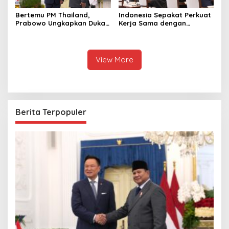
Bertemu PM Thailand,
Indonesia Sepakat Perkuat
Prabowo Ungkapkan Duka
Kerja Sama dengan
Cita kepada Putri dan
Thailand, dari Pangan
Selamat Ulang Tahun ke
hingga Ekonomi Digital
Raja Thailand
View More
Berita Terpopuler