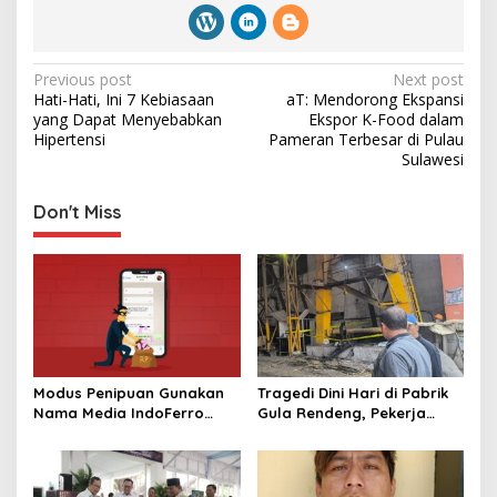
P
Previous post
Next post
Hati-Hati, Ini 7 Kebiasaan
aT: Mendorong Ekspansi
o
yang Dapat Menyebabkan
Ekspor K-Food dalam
s
Hipertensi
Pameran Terbesar di Pulau
Sulawesi
t
n
Don't Miss
a
v
i
g
a
t
Modus Penipuan Gunakan
Tragedi Dini Hari di Pabrik
Nama Media IndoFerro
Gula Rendeng, Pekerja
i
untuk Tujuan Kejahatan,
Tewas Tertimpa Alat
o
Waspadalah!
Pengangkat Tebu
n