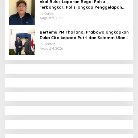
Akal Bulus Laporan Begal Palsu
Terbongkar, Polisi Ungkap Penggelapan
Uang Perusahaan untuk Crypto
In Konten
August 5, 2026
Bertemu PM Thailand, Prabowo Ungkapkan
Duka Cita kepada Putri dan Selamat Ulang
Tahun ke Raja Thailand
In Konten
August 4, 2026