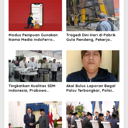
Modus Penipuan Gunakan
Tragedi Dini Hari di Pabrik
Nama Media IndoFerro
Gula Rendeng, Pekerja
untuk Tujuan Kejahatan,
Tewas Tertimpa Alat
Waspadalah!
Pengangkat Tebu
Tingkatkan Kualitas SDM
Akal Bulus Laporan Begal
Indonesia, Prabowo
Palsu Terbongkar, Polisi
Bangun Sekolah Unggulan
Ungkap Penggelapan Uang
hingga Undang Universitas
Perusahaan untuk Crypto
Terbaik Dunia