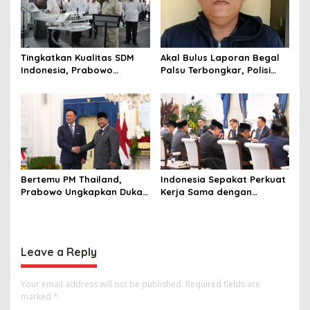
Tingkatkan Kualitas SDM
Akal Bulus Laporan Begal
Indonesia, Prabowo
Palsu Terbongkar, Polisi
Bangun Sekolah Unggulan
Ungkap Penggelapan Uang
hingga Undang Universitas
Perusahaan untuk Crypto
Terbaik Dunia
Bertemu PM Thailand,
Indonesia Sepakat Perkuat
Prabowo Ungkapkan Duka
Kerja Sama dengan
Cita kepada Putri dan
Thailand, dari Pangan
Selamat Ulang Tahun ke
hingga Ekonomi Digital
Raja Thailand
Leave a Reply
Your email address will not be published.
Required fields are
marked
*