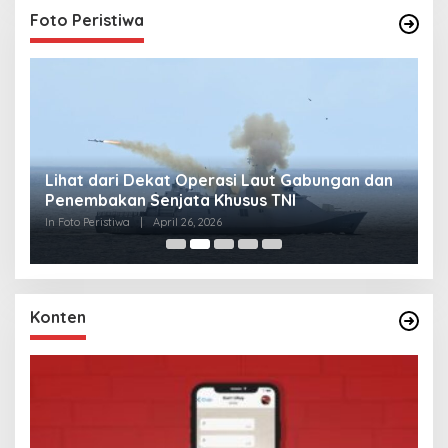
Foto Peristiwa
Lihat dari Dekat Operasi Laut Gabungan dan
L
Penembakan Senjata Khusus TNI
M
R
In Foto Peristiwa
|
April 26, 2026
In 
Konten