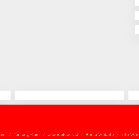
ami
Tentang Kami
Jabodetabek.Id
Berita Website
Info Wa