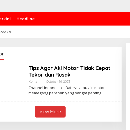
erkini
Headline
edaksi
or
Tips Agar Aki Motor Tidak Cepat
Tekor dan Rusak
Konten
|
October 16, 2023
B
Y
Channel Indonesia – Baterai atau aki motor
P
memegang peranan yang sangat penting.
E
N
U
L
I
View More
S
_
M
I