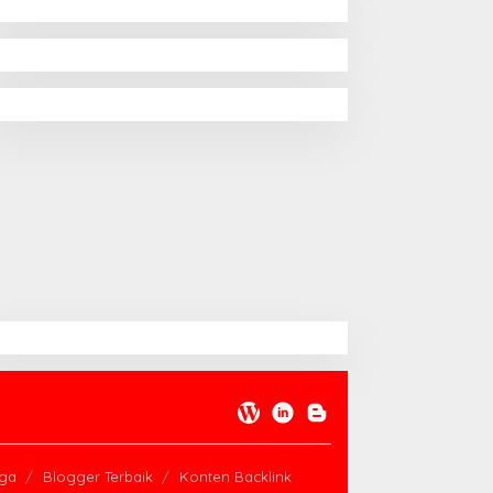
rga
Blogger Terbaik
Konten Backlink