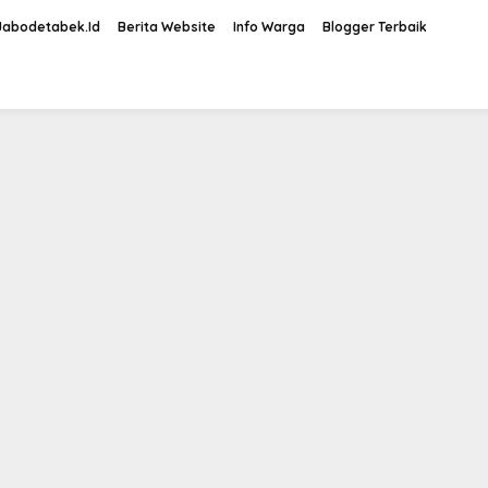
Jabodetabek.Id
Berita Website
Info Warga
Blogger Terbaik