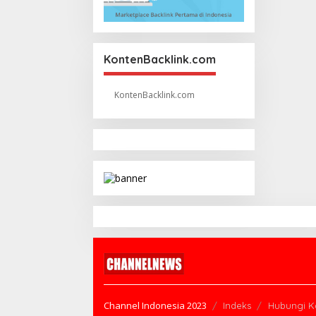
KontenBacklink.com
KontenBacklink.com
Channel Indonesia 2023
Indeks
Hubungi K