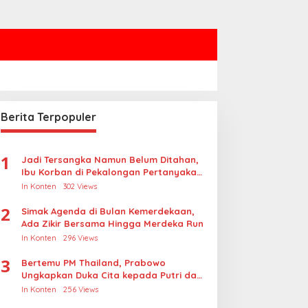
Berita Terpopuler
1
Jadi Tersangka Namun Belum Ditahan,
Ibu Korban di Pekalongan Pertanyakan
Keseriusan Polisi Tangani Kasus
In Konten
302 Views
Rudapksa Sampai Anaknya Hamil
2
Simak Agenda di Bulan Kemerdekaan,
Ada Zikir Bersama Hingga Merdeka Run
In Konten
296 Views
3
Bertemu PM Thailand, Prabowo
Ungkapkan Duka Cita kepada Putri dan
Selamat Ulang Tahun ke Raja Thailand
In Konten
256 Views