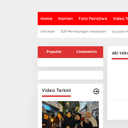
Home
Konten
Foto Peristiwa
Video T
Info Iklan
SOP Perlindungan Wartawan
Susunan R
Popular
Comments
aki tek
Video Terkini