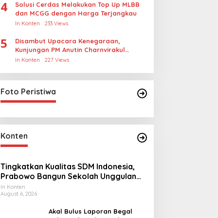
4
Solusi Cerdas Melakukan Top Up MLBB
dan MCGG dengan Harga Terjangkau
In Konten
233 Views
5
Disambut Upacara Kenegaraan,
Kunjungan PM Anutin Charnvirakul
Perkuat Hubungan Indonesia-Thailand
In Konten
227 Views
Foto Peristiwa
Konten
Tingkatkan Kualitas SDM Indonesia,
Prabowo Bangun Sekolah Unggulan
hingga Undang Universitas Terbaik
In Konten
August 6, 2026
Dunia
Akal Bulus Laporan Begal