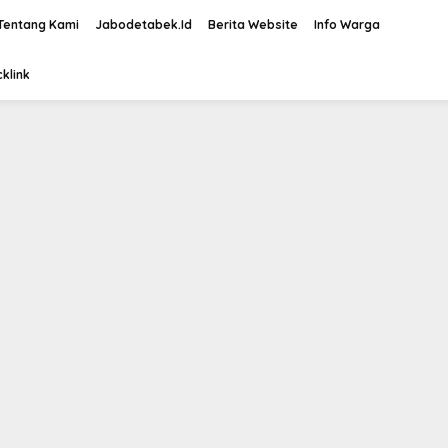
Tentang Kami
Jabodetabek.Id
Berita Website
Info Warga
klink