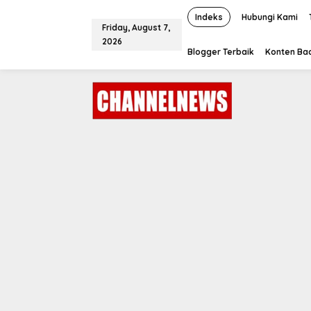
S
k
Indeks
Hubungi Kami
Friday, August 7,
i
2026
p
Blogger Terbaik
Konten Bac
t
o
c
o
n
t
e
n
t