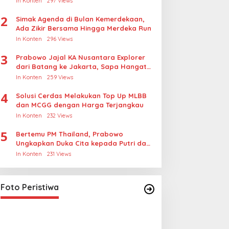
In Konten
297 Views
Rudapksa Sampai Anaknya Hamil
2
Simak Agenda di Bulan Kemerdekaan,
Ada Zikir Bersama Hingga Merdeka Run
In Konten
296 Views
3
Prabowo Jajal KA Nusantara Explorer
dari Batang ke Jakarta, Sapa Hangat
Warga
In Konten
259 Views
4
Solusi Cerdas Melakukan Top Up MLBB
dan MCGG dengan Harga Terjangkau
In Konten
232 Views
5
Bertemu PM Thailand, Prabowo
Ungkapkan Duka Cita kepada Putri dan
Selamat Ulang Tahun ke Raja Thailand
In Konten
231 Views
Foto Peristiwa