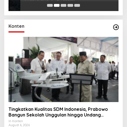
Konten
Tingkatkan Kualitas SDM Indonesia, Prabowo
Bangun Sekolah Unggulan hingga Undang
Universitas Terbaik Dunia
In Konten
August 6, 2026