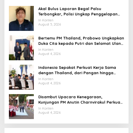
Akal Bulus Laporan Begal Palsu
Terbongkar, Polisi Ungkap Penggelapan
Uang Perusahaan untuk Crypto
In Konten
August 5, 2026
Bertemu PM Thailand, Prabowo Ungkapkan
Duka Cita kepada Putri dan Selamat Ulang
Tahun ke Raja Thailand
In Konten
August 4, 2026
Indonesia Sepakat Perkuat Kerja Sama
dengan Thailand, dari Pangan hingga
Ekonomi Digital
In Konten
August 4, 2026
Disambut Upacara Kenegaraan,
Kunjungan PM Anutin Charnvirakul Perkuat
Hubungan Indonesia-Thailand
In Konten
August 4, 2026