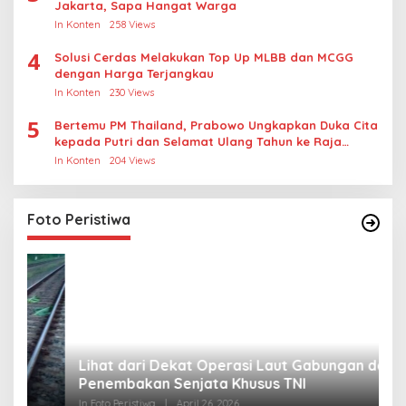
Jakarta, Sapa Hangat Warga
In Konten
258 Views
4
Solusi Cerdas Melakukan Top Up MLBB dan MCGG
dengan Harga Terjangkau
In Konten
230 Views
5
Bertemu PM Thailand, Prabowo Ungkapkan Duka Cita
kepada Putri dan Selamat Ulang Tahun ke Raja
Thailand
In Konten
204 Views
Foto Peristiwa
Lihat dari Dekat Operasi Laut Gabungan dan
L
Penembakan Senjata Khusus TNI
M
R
In Foto Peristiwa
|
April 26, 2026
In 