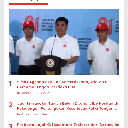
1
Simak Agenda di Bulan Kemerdekaan, Ada Zikir
Bersama Hingga Merdeka Run
In Konten
294 Views
2
Jadi Tersangka Namun Belum Ditahan, Ibu Korban di
Pekalongan Pertanyakan Keseriusan Polisi Tangani
Kasus Rudapksa Sampai Anaknya Hamil
In Konten
262 Views
3
Prabowo Jajal KA Nusantara Explorer dari Batang ke