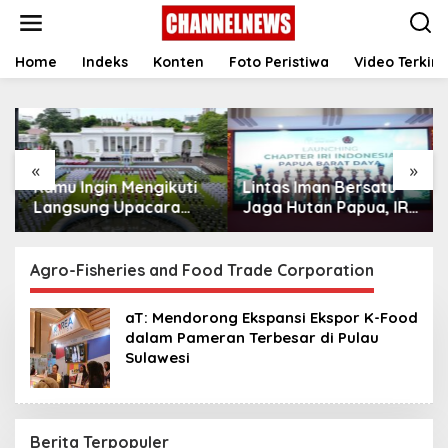
S
k
i
p
Home
Indeks
Konten
Foto Peristiwa
Video Terkini
t
o
c
o
n
«
»
t
Kamu Ingin Mengikuti
Lintas Iman Bersatu
e
n
Langsung Upacara
Jaga Hutan Papua, IRI
t
HUT Ke-81
Indonesia Resmikan
Kemerdekaan RI di
Chapter Papua Barat
Istana? Ini Link
Daya
Agro-Fisheries and Food Trade Corporation
Pendaftaran Resminya
di Sini
aT: Mendorong Ekspansi Ekspor K-Food
dalam Pameran Terbesar di Pulau
Sulawesi
Berita Terpopuler