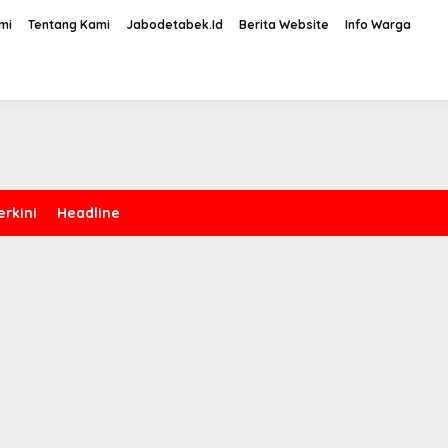
mi
Tentang Kami
Jabodetabek.Id
Berita Website
Info Warga
erkini
Headline