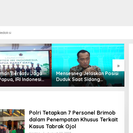
edaksi
»
 Iman Bersatu Jaga
Mensesneg Jelaskan Posisi
P
apua, IRI Indonesia
Duduk Saat Sidang
B
an Chapter Papua
Kabinet: Kebutuhan Teknis,
W
Daya
Tak Ada yang Perlu
bi
Dikhawatirkan
Polri Tetapkan 7 Personel Brimob
dalam Penempatan Khusus Terkait
Kasus Tabrak Ojol