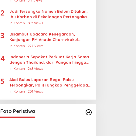
In Konten
317 Views
2
Jadi Tersangka Namun Belum Ditahan,
Ibu Korban di Pekalongan Pertanyakan
Keseriusan Polisi Tangani Kasus
In Konten
302 Views
Rudapksa Sampai Anaknya Hamil
3
Disambut Upacara Kenegaraan,
Kunjungan PM Anutin Charnvirakul
Perkuat Hubungan Indonesia-Thailand
In Konten
277 Views
4
Indonesia Sepakat Perkuat Kerja Sama
dengan Thailand, dari Pangan hingga
Ekonomi Digital
In Konten
268 Views
5
Akal Bulus Laporan Begal Palsu
Terbongkar, Polisi Ungkap Penggelapan
Uang Perusahaan untuk Crypto
In Konten
251 Views
Lihat dari Dekat Operasi Laut
Gabungan dan Penembakan
Senjata Khusus TNI
In Foto Peristiwa
|
April 26, 2026
Foto Peristiwa