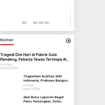
Lihat dari Dekat
Miraj Nabi Muh
Santunan Anak Y
In Foto Peristiwa
|
Janu
Rt001/Rw012 Pa
Konten
Tragedi Dini Hari di Pabrik Gula
Rendeng, Pekerja Tewas Tertimpa Alat
Pengangkat Tebu
In Konten
August 8, 2026
Tingkatkan Kualitas SDM
Indonesia, Prabowo Bangun
Sekolah Unggulan hingga
In Konten
August 6, 2026
Undang Universitas Terbaik
Dunia
Akal Bulus Laporan Begal
Palsu Terbongkar, Polisi