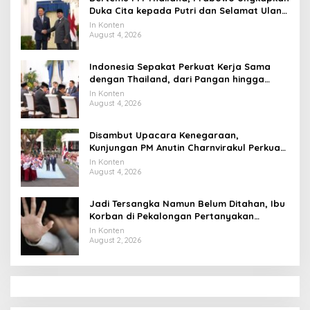
Duka Cita kepada Putri dan Selamat Ulang
Tahun ke Raja Thailand
In Konten
August 4, 2026
Indonesia Sepakat Perkuat Kerja Sama
dengan Thailand, dari Pangan hingga
Ekonomi Digital
In Konten
August 4, 2026
Disambut Upacara Kenegaraan,
Kunjungan PM Anutin Charnvirakul Perkuat
Hubungan Indonesia-Thailand
In Konten
August 4, 2026
Jadi Tersangka Namun Belum Ditahan, Ibu
Korban di Pekalongan Pertanyakan
Keseriusan Polisi Tangani Kasus Rudapksa
In Konten
Sampai Anaknya Hamil
August 2, 2026