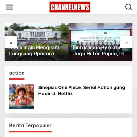
S
k
i
p
t
o
c
o
«
»
n
Kamu Ingin Mengikuti
Lintas Iman Bersatu
t
Langsung Upacara
Jaga Hutan Papua, IRI
e
HUT Ke-81
Indonesia Resmikan
n
Kemerdekaan RI di
Chapter Papua Barat
t
Istana? Ini Link
Daya
action
Pendaftaran Resminya
di Sini
Sinopsis One Piece, Serial Action yang
Hadir di Netflix
Berita Terpopuler