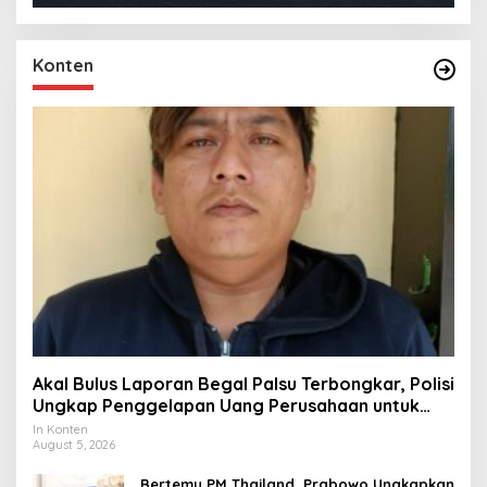
Konten
Akal Bulus Laporan Begal Palsu Terbongkar, Polisi
Ungkap Penggelapan Uang Perusahaan untuk
Crypto
In Konten
August 5, 2026
Bertemu PM Thailand, Prabowo Ungkapkan