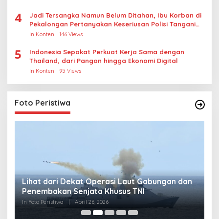
4
Jadi Tersangka Namun Belum Ditahan, Ibu Korban di
Pekalongan Pertanyakan Keseriusan Polisi Tangani
Kasus Rudapksa Sampai Anaknya Hamil
In Konten
146 Views
5
Indonesia Sepakat Perkuat Kerja Sama dengan
Thailand, dari Pangan hingga Ekonomi Digital
In Konten
95 Views
Foto Peristiwa
Lihat dari Dekat Operasi Laut Gabungan dan
L
Penembakan Senjata Khusus TNI
M
R
In Foto Peristiwa
|
April 26, 2026
In 