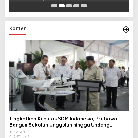
Konten
Tingkatkan Kualitas SDM Indonesia, Prabowo
Bangun Sekolah Unggulan hingga Undang
Universitas Terbaik Dunia
In Konten
August 6, 2026