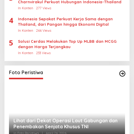
Charnvirakul Perkuat Hubungan Indonesia-Thailand
In Konten
277 Views
4
Indonesia Sepakat Perkuat Kerja Sama dengan
Thailand, dari Pangan hingga Ekonomi Digital
In Konten
266 Views
5
Solusi Cerdas Melakukan Top Up MLBB dan MCGG
dengan Harga Terjangkau
In Konten
233 Views
Foto Peristiwa
Lihat dari Dekat Operasi Laut Gabungan dan
L
Penembakan Senjata Khusus TNI
M
R
In Foto Peristiwa
|
April 26, 2026
In 