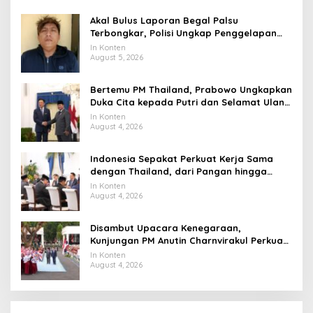
Akal Bulus Laporan Begal Palsu
Terbongkar, Polisi Ungkap Penggelapan
Uang Perusahaan untuk Crypto
In Konten
August 5, 2026
Bertemu PM Thailand, Prabowo Ungkapkan
Duka Cita kepada Putri dan Selamat Ulang
Tahun ke Raja Thailand
In Konten
August 4, 2026
Indonesia Sepakat Perkuat Kerja Sama
dengan Thailand, dari Pangan hingga
Ekonomi Digital
In Konten
August 4, 2026
Disambut Upacara Kenegaraan,
Kunjungan PM Anutin Charnvirakul Perkuat
Hubungan Indonesia-Thailand
In Konten
August 4, 2026