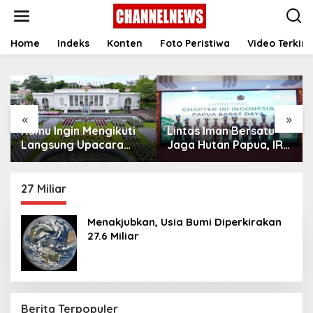
S
k
i
p
Home
Indeks
Konten
Foto Peristiwa
Video Terkini
t
o
c
o
n
«
»
t
Kamu Ingin Mengikuti
Lintas Iman Bersatu
e
n
Langsung Upacara
Jaga Hutan Papua, IRI
t
HUT Ke-81
Indonesia Resmikan
Kemerdekaan RI di
Chapter Papua Barat
Istana? Ini Link
Daya
27 Miliar
Pendaftaran Resminya
di Sini
Menakjubkan, Usia Bumi Diperkirakan
27.6 Miliar
Berita Terpopuler