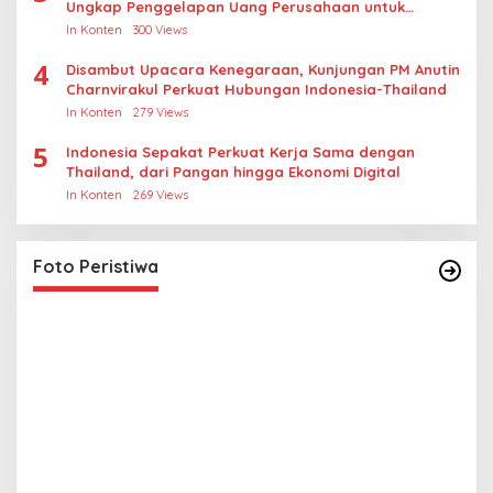
Ungkap Penggelapan Uang Perusahaan untuk
Crypto
In Konten
300 Views
4
Disambut Upacara Kenegaraan, Kunjungan PM Anutin
Charnvirakul Perkuat Hubungan Indonesia-Thailand
In Konten
279 Views
5
Indonesia Sepakat Perkuat Kerja Sama dengan
Thailand, dari Pangan hingga Ekonomi Digital
In Konten
269 Views
Lihat dari Dekat Operasi Laut Gabungan dan
Penembakan Senjata Khusus TNI
In Foto Peristiwa
|
April 26, 2026
Foto Peristiwa
L
M
R
In 