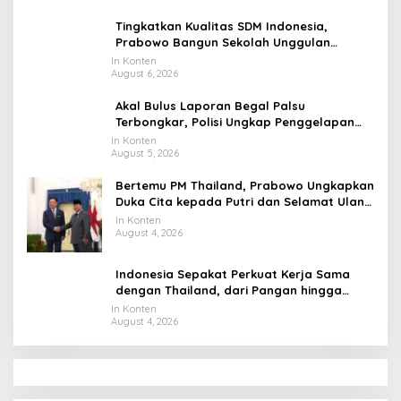
Tingkatkan Kualitas SDM Indonesia,
Prabowo Bangun Sekolah Unggulan
hingga Undang Universitas Terbaik Dunia
In Konten
August 6, 2026
Akal Bulus Laporan Begal Palsu
Terbongkar, Polisi Ungkap Penggelapan
Uang Perusahaan untuk Crypto
In Konten
August 5, 2026
Bertemu PM Thailand, Prabowo Ungkapkan
Duka Cita kepada Putri dan Selamat Ulang
Tahun ke Raja Thailand
In Konten
August 4, 2026
Indonesia Sepakat Perkuat Kerja Sama
dengan Thailand, dari Pangan hingga
Ekonomi Digital
In Konten
August 4, 2026