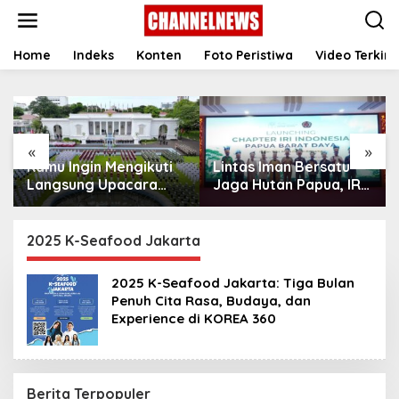
S
k
i
p
Home
Indeks
Konten
Foto Peristiwa
Video Terkini
t
o
c
o
n
«
»
t
Kamu Ingin Mengikuti
Lintas Iman Bersatu
e
n
Langsung Upacara
Jaga Hutan Papua, IRI
t
HUT Ke-81
Indonesia Resmikan
Kemerdekaan RI di
Chapter Papua Barat
Istana? Ini Link
Daya
2025 K-Seafood Jakarta
Pendaftaran Resminya
di Sini
2025 K-Seafood Jakarta: Tiga Bulan
Penuh Cita Rasa, Budaya, dan
Experience di KOREA 360
Berita Terpopuler