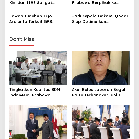
Kini dan 1998 Sangat
Prabowo Berpihak ke
a
Berbeda: Fundamental
Pertanian, Harga Pupuk
t
Ekonomi Kuat, Kondisi
Turun hingga
Jawab Tuduhan Tiyo
Jadi Kepala Bakom, Qodari
Stabil
Kesejahteraan Petani
i
Ardianto Terkait GPS
Siap Optimalkan
Meningkat
Tracker, Qodari: Itu Sudah
Komunikasi di Tingkat
o
Kuno
Kementerian/Lembaga
n
Don't Miss
Tingkatkan Kualitas SDM
Akal Bulus Laporan Begal
Indonesia, Prabowo
Palsu Terbongkar, Polisi
Bangun Sekolah Unggulan
Ungkap Penggelapan Uang
hingga Undang Universitas
Perusahaan untuk Crypto
Terbaik Dunia