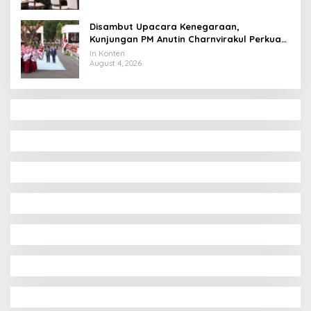
Disambut Upacara Kenegaraan,
Kunjungan PM Anutin Charnvirakul Perkuat
Hubungan Indonesia-Thailand
In Konten
August 4, 2026