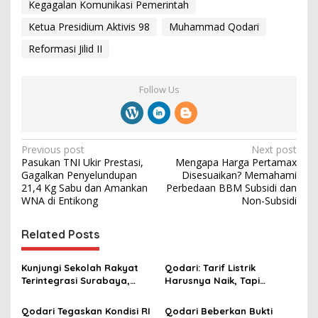
Kegagalan Komunikasi Pemerintah
Ketua Presidium Aktivis 98
Muhammad Qodari
Reformasi Jilid II
Follow Us
P
Previous post
Next post
Pasukan TNI Ukir Prestasi,
Mengapa Harga Pertamax
o
Gagalkan Penyelundupan
Disesuaikan? Memahami
s
21,4 Kg Sabu dan Amankan
Perbedaan BBM Subsidi dan
WNA di Entikong
Non-Subsidi
t
n
Related Posts
a
v
Kunjungi Sekolah Rakyat
Qodari: Tarif Listrik
Terintegrasi Surabaya,
Harusnya Naik, Tapi
i
Qodari: Fasilitasnya Setara
Pemerintah Menjaga Daya
g
Sekolah Swasta Terbaik
Beli Masyarakat
Qodari Tegaskan Kondisi RI
Qodari Beberkan Bukti