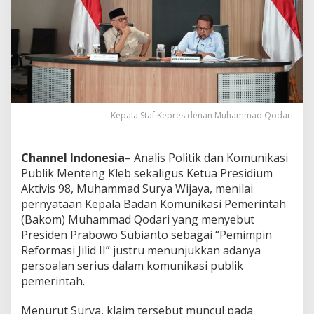
k
a
i
t
‘
R
e
f
o
Kepala Staf Kepresidenan Muhammad Qodari
r
m
a
Channel Indonesia
– Analis Politik dan Komunikasi
s
i
Publik Menteng Kleb sekaligus Ketua Presidium
J
Aktivis 98, Muhammad Surya Wijaya, menilai
i
pernyataan Kepala Badan Komunikasi Pemerintah
l
(Bakom) Muhammad Qodari yang menyebut
i
Presiden Prabowo Subianto sebagai “Pemimpin
d
I
Reformasi Jilid II” justru menunjukkan adanya
I
persoalan serius dalam komunikasi publik
’
pemerintah.
C
e
Menurut Surya, klaim tersebut muncul pada
r