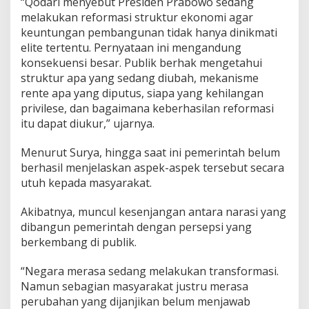
“Qodari menyebut Presiden Prabowo sedang
P
melakukan reformasi struktur ekonomi agar
e
keuntungan pembangunan tidak hanya dinikmati
m
elite tertentu. Pernyataan ini mengandung
e
r
konsekuensi besar. Publik berhak mengetahui
i
struktur apa yang sedang diubah, mekanisme
n
rente apa yang diputus, siapa yang kehilangan
t
privilese, dan bagaimana keberhasilan reformasi
a
h
itu dapat diukur,” ujarnya.
Menurut Surya, hingga saat ini pemerintah belum
berhasil menjelaskan aspek-aspek tersebut secara
utuh kepada masyarakat.
Akibatnya, muncul kesenjangan antara narasi yang
dibangun pemerintah dengan persepsi yang
berkembang di publik.
“Negara merasa sedang melakukan transformasi.
Namun sebagian masyarakat justru merasa
perubahan yang dijanjikan belum menjawab