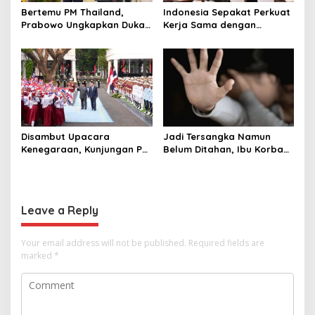
Bertemu PM Thailand,
Indonesia Sepakat Perkuat
Prabowo Ungkapkan Duka
Kerja Sama dengan
Cita kepada Putri dan
Thailand, dari Pangan
Selamat Ulang Tahun ke
hingga Ekonomi Digital
Raja Thailand
Disambut Upacara
Jadi Tersangka Namun
Kenegaraan, Kunjungan PM
Belum Ditahan, Ibu Korban
Anutin Charnvirakul Perkuat
di Pekalongan Pertanyakan
Hubungan Indonesia-
Keseriusan Polisi Tangani
Thailand
Kasus Rudapksa Sampai
Anaknya Hamil
Leave a Reply
Your email address will not be published.
Required fields are
marked
*