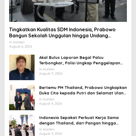
Tingkatkan Kualitas SDM Indonesia, Prabowo
Bangun Sekolah Unggulan hingga Undang
Universitas Terbaik Dunia
In Konten
August 6, 2026
Akal Bulus Laporan Begal Palsu
Terbongkar, Polisi Ungkap Penggelapan
Uang Perusahaan untuk Crypto
In Konten
August 5, 2026
Bertemu PM Thailand, Prabowo Ungkapkan
Duka Cita kepada Putri dan Selamat Ulang
Tahun ke Raja Thailand
In Konten
August 4, 2026
Indonesia Sepakat Perkuat Kerja Sama
dengan Thailand, dari Pangan hingga
Ekonomi Digital
In Konten
August 4, 2026