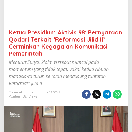
v
i
s
9
8
:
Ketua Presidium Aktivis 98: Pernyataan
P
Qodari Terkait ‘Reformasi Jilid II’
e
r
Cerminkan Kegagalan Komunikasi
n
Pemerintah
y
a
Menurut Surya, klaim tersebut muncul pada
t
momentum yang tidak tepat, yakni ketika ribuan
a
mahasiswa turun ke jalan mengusung tuntutan
a
n
Reformasi Jilid II.
Q
o
Channel Indonesia
June 13, 2026
Konten
387 Views
d
a
r
i
T
e
r