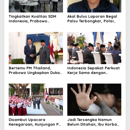
Tingkatkan Kualitas SDM
Akal Bulus Laporan Begal
Indonesia, Prabowo
Palsu Terbongkar, Polisi
Bangun Sekolah Unggulan
Ungkap Penggelapan Uang
hingga Undang Universitas
Perusahaan untuk Crypto
Terbaik Dunia
Bertemu PM Thailand,
Indonesia Sepakat Perkuat
Prabowo Ungkapkan Duka
Kerja Sama dengan
Cita kepada Putri dan
Thailand, dari Pangan
Selamat Ulang Tahun ke
hingga Ekonomi Digital
Raja Thailand
Disambut Upacara
Jadi Tersangka Namun
Kenegaraan, Kunjungan PM
Belum Ditahan, Ibu Korban
Anutin Charnvirakul Perkuat
di Pekalongan Pertanyakan