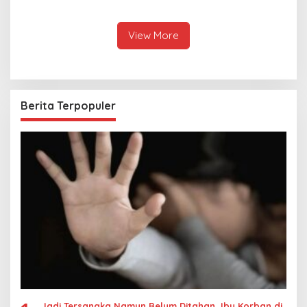
Hubungan Indonesia-
Keseriusan Polisi Tangani
Thailand
Kasus Rudapksa Sampai
Anaknya Hamil
View More
Berita Terpopuler
Jadi Tersangka Namun Belum Ditahan, Ibu Korban di