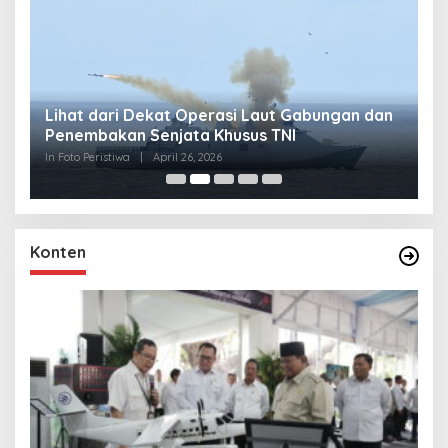
Lihat dari Dekat Operasi Laut Gabungan dan
L
Penembakan Senjata Khusus TNI
M
R
In Foto Peristiwa
|
April 26, 2026
In 
Konten