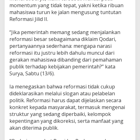
m
momentum yang tidak tepat, yakni ketika ribuan
i
mahasiswa turun ke jalan mengusung tuntutan
n
Reformasi Jilid II.
k
a
“Jika pemerintah memang sedang menjalankan
n
K
reformasi besar sebagaimana diklaim Qodari,
e
pertanyaannya sederhana: mengapa narasi
g
reformasi itu justru lebih dahulu muncul dari
a
gerakan mahasiswa dibanding dari pemahaman
g
a
publik terhadap kebijakan pemerintah?” kata
l
Surya, Sabtu (13/6).
a
n
Ia menegaskan bahwa reformasi tidak cukup
K
dideklarasikan melalui slogan atau pelabelan
o
m
politik. Reformasi harus dapat dijelaskan secara
u
konkret kepada masyarakat, termasuk mengenai
n
struktur yang sedang diperbaiki, kelompok
i
kepentingan yang dikoreksi, serta manfaat yang
k
akan diterima publik.
a
s
i