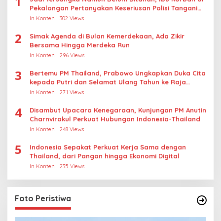
1
Pekalongan Pertanyakan Keseriusan Polisi Tangani
Kasus Rudapksa Sampai Anaknya Hamil
In Konten
302 Views
2
Simak Agenda di Bulan Kemerdekaan, Ada Zikir
Bersama Hingga Merdeka Run
In Konten
296 Views
3
Bertemu PM Thailand, Prabowo Ungkapkan Duka Cita
kepada Putri dan Selamat Ulang Tahun ke Raja
Thailand
In Konten
271 Views
4
Disambut Upacara Kenegaraan, Kunjungan PM Anutin
Charnvirakul Perkuat Hubungan Indonesia-Thailand
In Konten
248 Views
5
Indonesia Sepakat Perkuat Kerja Sama dengan
Thailand, dari Pangan hingga Ekonomi Digital
In Konten
235 Views
Foto Peristiwa