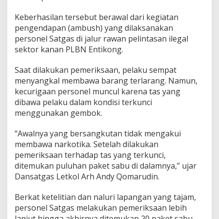
i
E
Keberhasilan tersebut berawal dari kegiatan
n
pengendapan (ambush) yang dilaksanakan
t
personel Satgas di jalur rawan pelintasan ilegal
i
sektor kanan PLBN Entikong.
k
o
n
Saat dilakukan pemeriksaan, pelaku sempat
g
menyangkal membawa barang terlarang. Namun,
kecurigaan personel muncul karena tas yang
dibawa pelaku dalam kondisi terkunci
menggunakan gembok.
“Awalnya yang bersangkutan tidak mengakui
membawa narkotika. Setelah dilakukan
pemeriksaan terhadap tas yang terkunci,
ditemukan puluhan paket sabu di dalamnya,” ujar
Dansatgas Letkol Arh Andy Qomarudin.
Berkat ketelitian dan naluri lapangan yang tajam,
personel Satgas melakukan pemeriksaan lebih
lanjut hingga akhirnya ditemukan 20 paket sabu