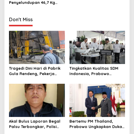
i
Penyelundupan 46,7 Kg
g
Sabu di Kalteng, 885 Ribu
Jiwa Terselamatkan
a
Don't Miss
t
i
o
n
Tragedi Dini Hari di Pabrik
Tingkatkan Kualitas SDM
Gula Rendeng, Pekerja
Indonesia, Prabowo
Tewas Tertimpa Alat
Bangun Sekolah Unggulan
Pengangkat Tebu
hingga Undang Universitas
Terbaik Dunia
Akal Bulus Laporan Begal
Bertemu PM Thailand,
Palsu Terbongkar, Polisi
Prabowo Ungkapkan Duka
Ungkap Penggelapan Uang
Cita kepada Putri dan