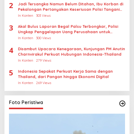
2
Jadi Tersangka Namun Belum Ditahan, Ibu Korban di
Pekalongan Pertanyakan Keseriusan Polisi Tangani
Kasus Rudapksa Sampai Anaknya Hamil
In Konten
303 Views
3
Akal Bulus Laporan Begal Palsu Terbongkar, Polisi
Ungkap Penggelapan Uang Perusahaan untuk
Crypto
In Konten
300 Views
4
Disambut Upacara Kenegaraan, Kunjungan PM Anutin
Charnvirakul Perkuat Hubungan Indonesia-Thailand
In Konten
279 Views
5
Indonesia Sepakat Perkuat Kerja Sama dengan
Thailand, dari Pangan hingga Ekonomi Digital
In Konten
269 Views
Foto Peristiwa