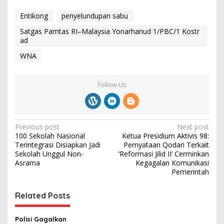
Entikong
penyelundupan sabu
Satgas Pamtas RI–Malaysia Yonarhanud 1/PBC/1 Kostr
ad
WNA
Follow Us
P
Previous post
Next post
100 Sekolah Nasional
Ketua Presidium Aktivis 98:
o
Terintegrasi Disiapkan Jadi
Pernyataan Qodari Terkait
s
Sekolah Unggul Non-
‘Reformasi Jilid II’ Cerminkan
Asrama
Kegagalan Komunikasi
t
Pemerintah
n
Related Posts
a
v
Polisi Gagalkan