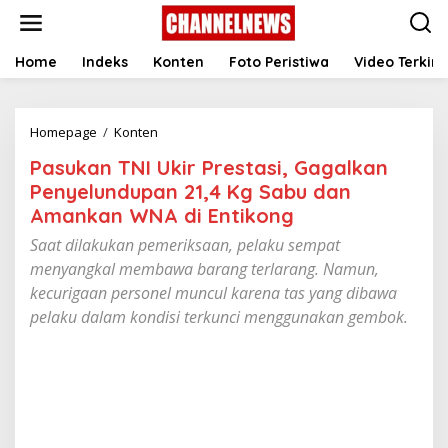
S
k
i
p
Home
Indeks
Konten
Foto Peristiwa
Video Terkini
t
o
c
Homepage
/
Konten
P
o
a
n
Pasukan TNI Ukir Prestasi, Gagalkan
s
t
u
e
Penyelundupan 21,4 Kg Sabu dan
k
n
Amankan WNA di Entikong
a
t
n
Saat dilakukan pemeriksaan, pelaku sempat
T
menyangkal membawa barang terlarang. Namun,
N
kecurigaan personel muncul karena tas yang dibawa
I
U
pelaku dalam kondisi terkunci menggunakan gembok.
k
i
r
P
r
e
s