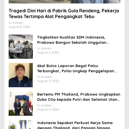
Tragedi Dini Hari di Pabrik Gula Rendeng, Pekerja
Tewas Tertimpa Alat Pengangkat Tebu
In Konten
August 8, 2026
Tingkatkan Kualitas SDM Indonesia,
Prabowo Bangun Sekolah Unggulan
hingga Undang Universitas Terbaik Dunia
In Konten
August 6, 2026
Akal Bulus Laporan Begal Palsu
Terbongkar, Polisi Ungkap Penggelapan
Uang Perusahaan untuk Crypto
In Konten
August 5, 2026
Bertemu PM Thailand, Prabowo Ungkapkan
Duka Cita kepada Putri dan Selamat Ulang
Tahun ke Raja Thailand
In Konten
August 4, 2026
Indonesia Sepakat Perkuat Kerja Sama
dengan Thailand, dari Pangan hingga