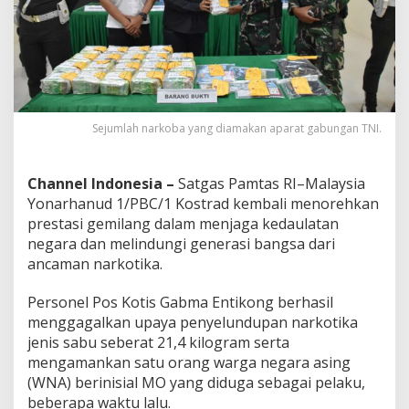
n
2
1
,
4
K
g
S
Sejumlah narkoba yang diamakan aparat gabungan TNI.
a
b
u
Channel Indonesia –
Satgas Pamtas RI–Malaysia
d
Yonarhanud 1/PBC/1 Kostrad kembali menorehkan
a
prestasi gemilang dalam menjaga kedaulatan
n
A
negara dan melindungi generasi bangsa dari
m
ancaman narkotika.
a
n
Personel Pos Kotis Gabma Entikong berhasil
k
menggagalkan upaya penyelundupan narkotika
a
n
jenis sabu seberat 21,4 kilogram serta
W
mengamankan satu orang warga negara asing
N
(WNA) berinisial MO yang diduga sebagai pelaku,
A
beberapa waktu lalu.
d