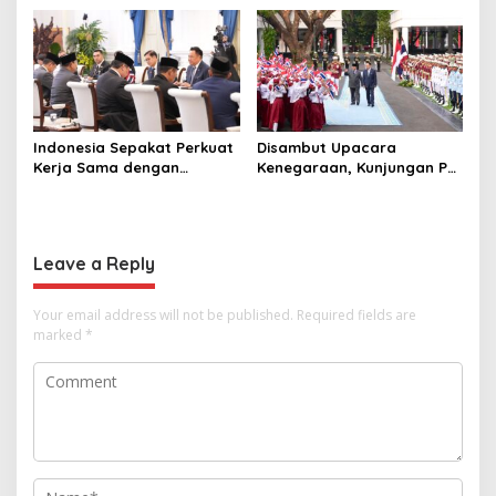
Perusahaan untuk Crypto
Selamat Ulang Tahun ke
Raja Thailand
Indonesia Sepakat Perkuat
Disambut Upacara
Kerja Sama dengan
Kenegaraan, Kunjungan PM
Thailand, dari Pangan
Anutin Charnvirakul Perkuat
hingga Ekonomi Digital
Hubungan Indonesia-
Thailand
Leave a Reply
Your email address will not be published.
Required fields are
marked
*