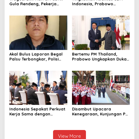
Gula Rendeng, Pekerja
Indonesia, Prabowo
Tewas Tertimpa Alat
Bangun Sekolah Unggulan
Pengangkat Tebu
hingga Undang Universitas
Terbaik Dunia
Akal Bulus Laporan Begal
Bertemu PM Thailand,
Palsu Terbongkar, Polisi
Prabowo Ungkapkan Duka
Ungkap Penggelapan Uang
Cita kepada Putri dan
Perusahaan untuk Crypto
Selamat Ulang Tahun ke
Raja Thailand
Indonesia Sepakat Perkuat
Disambut Upacara
Kerja Sama dengan
Kenegaraan, Kunjungan PM
Thailand, dari Pangan
Anutin Charnvirakul Perkuat
hingga Ekonomi Digital
Hubungan Indonesia-
Thailand
View More