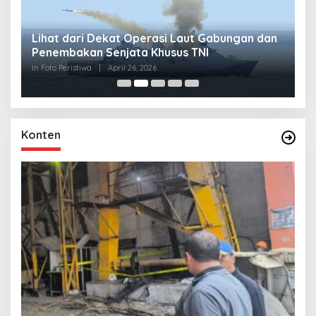
Lihat dari Dekat Operasi Laut Gabungan dan
L
Penembakan Senjata Khusus TNI
M
R
In Foto Peristiwa
|
April 26, 2026
In 
Konten