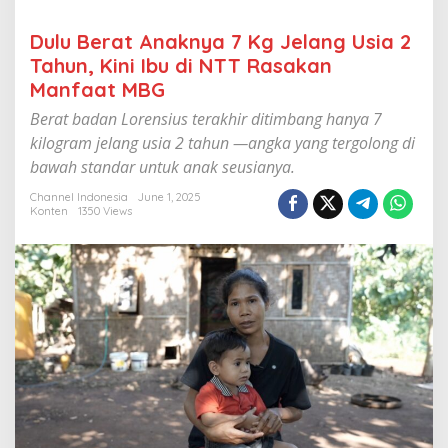
g
J
Dulu Berat Anaknya 7 Kg Jelang Usia 2
e
Tahun, Kini Ibu di NTT Rasakan
l
a
Manfaat MBG
n
g
Berat badan Lorensius terakhir ditimbang hanya 7
U
kilogram jelang usia 2 tahun —angka yang tergolong di
s
bawah standar untuk anak seusianya.
i
a
Channel Indonesia
June 1, 2025
2
Konten
1350 Views
T
a
h
u
n
,
K
i
n
i
I
b
u