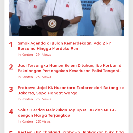
1
Simak Agenda di Bulan Kemerdekaan, Ada Zikir
Bersama Hingga Merdeka Run
In Konten
294 Views
2
Jadi Tersangka Namun Belum Ditahan, Ibu Korban di
Pekalongan Pertanyakan Keseriusan Polisi Tangani
Kasus Rudapksa Sampai Anaknya Hamil
In Konten
262 Views
3
Prabowo Jajal KA Nusantara Explorer dari Batang ke
Jakarta, Sapa Hangat Warga
In Konten
258 Views
4
Solusi Cerdas Melakukan Top Up MLBB dan MCGG
dengan Harga Terjangkau
In Konten
230 Views
Bertemu PM Thailand, Prabowo Ungkapkan Duka Cita