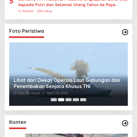
5
kepada Putri dan Selamat Ulang Tahun ke Raja
Thailand
In Konten
204 Views
Foto Peristiwa
Lihat dari Dekat Operasi Laut Gabungan dan
L
Penembakan Senjata Khusus TNI
M
R
In Foto Peristiwa
|
April 26, 2026
In 
Konten