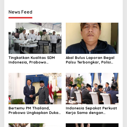
News Feed
Tingkatkan Kualitas SDM
Akal Bulus Laporan Begal
Indonesia, Prabowo
Palsu Terbongkar, Polisi
Bangun Sekolah Unggulan
Ungkap Penggelapan Uang
hingga Undang Universitas
Perusahaan untuk Crypto
Terbaik Dunia
Bertemu PM Thailand,
Indonesia Sepakat Perkuat
Prabowo Ungkapkan Duka
Kerja Sama dengan
Cita kepada Putri dan
Thailand, dari Pangan
Selamat Ulang Tahun ke
hingga Ekonomi Digital
Raja Thailand