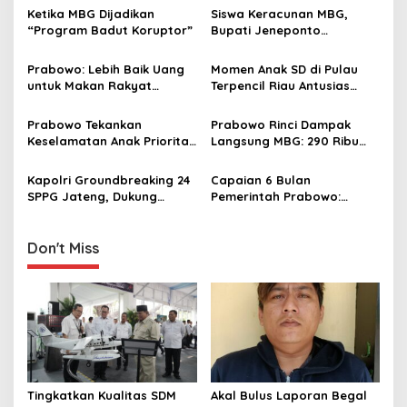
v
Ketika MBG Dijadikan
Siswa Keracunan MBG,
“Program Badut Koruptor”
Bupati Jeneponto
i
Kerahkan Tim KLB
g
Prabowo: Lebih Baik Uang
Momen Anak SD di Pulau
untuk Makan Rakyat
Terpencil Riau Antusias
a
Daripada Dikorupsi
Sambut Kedatangan
t
Perdana Makan Bergizi
Prabowo Tekankan
Prabowo Rinci Dampak
Gratis
i
Keselamatan Anak Prioritas
Langsung MBG: 290 Ribu
Utama MBG: Insiden Bukan
Lapangan Kerja, 1 Juta
o
Sekadar Angka
Petani, Nelayan, Peternak
Kapolri Groundbreaking 24
Capaian 6 Bulan
n
Terlibat
SPPG Jateng, Dukung
Pemerintah Prabowo:
Penuh Program MBG
Harga Stabil Hingga
Keberhasilan Makan Bergizi
Gratis
Don't Miss
Tingkatkan Kualitas SDM
Akal Bulus Laporan Begal