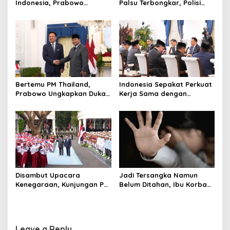
Indonesia, Prabowo
Palsu Terbongkar, Polisi
Bangun Sekolah Unggulan
Ungkap Penggelapan Uang
hingga Undang Universitas
Perusahaan untuk Crypto
Terbaik Dunia
Bertemu PM Thailand,
Indonesia Sepakat Perkuat
Prabowo Ungkapkan Duka
Kerja Sama dengan
Cita kepada Putri dan
Thailand, dari Pangan
Selamat Ulang Tahun ke
hingga Ekonomi Digital
Raja Thailand
Disambut Upacara
Jadi Tersangka Namun
Kenegaraan, Kunjungan PM
Belum Ditahan, Ibu Korban
Anutin Charnvirakul Perkuat
di Pekalongan Pertanyakan
Hubungan Indonesia-
Keseriusan Polisi Tangani
Thailand
Kasus Rudapksa Sampai
Anaknya Hamil
Leave a Reply