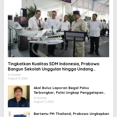
Tingkatkan Kualitas SDM Indonesia, Prabowo
Bangun Sekolah Unggulan hingga Undang
Universitas Terbaik Dunia
In Konten
August 6, 2026
Akal Bulus Laporan Begal Palsu
Terbongkar, Polisi Ungkap Penggelapan
Uang Perusahaan untuk Crypto
In Konten
August 5, 2026
Bertemu PM Thailand, Prabowo Ungkapkan