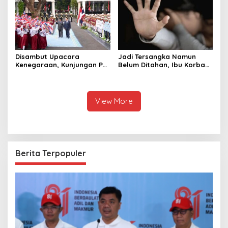
Disambut Upacara
Jadi Tersangka Namun
Kenegaraan, Kunjungan PM
Belum Ditahan, Ibu Korban
Anutin Charnvirakul Perkuat
di Pekalongan Pertanyakan
Hubungan Indonesia-
Keseriusan Polisi Tangani
Thailand
Kasus Rudapksa Sampai
Anaknya Hamil
View More
Berita Terpopuler