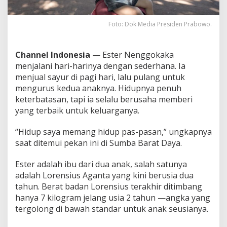
d
i
N
Foto: Dok Media Presiden Prabowo.
T
T
R
Channel Indonesia
— Ester Nenggokaka
a
menjalani hari-harinya dengan sederhana. Ia
s
menjual sayur di pagi hari, lalu pulang untuk
a
k
mengurus kedua anaknya. Hidupnya penuh
a
keterbatasan, tapi ia selalu berusaha memberi
n
yang terbaik untuk keluarganya.
M
a
“Hidup saya memang hidup pas-pasan,” ungkapnya
n
f
saat ditemui pekan ini di Sumba Barat Daya.
a
a
Ester adalah ibu dari dua anak, salah satunya
t
adalah Lorensius Aganta yang kini berusia dua
M
tahun. Berat badan Lorensius terakhir ditimbang
B
G
hanya 7 kilogram jelang usia 2 tahun —angka yang
tergolong di bawah standar untuk anak seusianya.