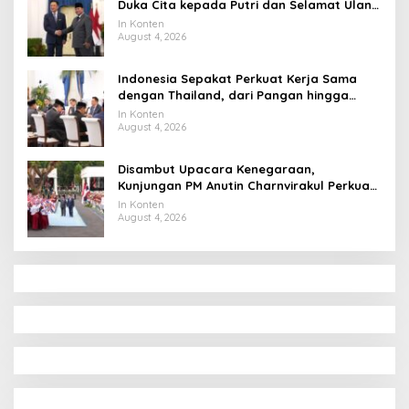
Duka Cita kepada Putri dan Selamat Ulang
Tahun ke Raja Thailand
In Konten
August 4, 2026
Indonesia Sepakat Perkuat Kerja Sama
dengan Thailand, dari Pangan hingga
Ekonomi Digital
In Konten
August 4, 2026
Disambut Upacara Kenegaraan,
Kunjungan PM Anutin Charnvirakul Perkuat
Hubungan Indonesia-Thailand
In Konten
August 4, 2026