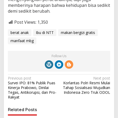
memberinya harapan bahwa kehidupan bisa sedikit
demi sedikit berubah.
Post Views:
1,350
berat anak
Ibu di NTT
makan bergizi gratis
manfaat mbg
Follow Us
P
Previous post
Next post
Survei IPO: 81% Publik Puas
Korlantas Polri Resmi Mulai
o
Kinerja Prabowo, Dinilai
Tahap Sosialisasi Wujudkan
s
Tegas, Antikorupsi, dan Pro-
Indonesia Zero Truk ODOL
Rakyat
t
n
Related Posts
a