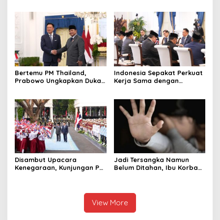
Bangun Sekolah Unggulan
Ungkap Penggelapan Uang
hingga Undang Universitas
Perusahaan untuk Crypto
Terbaik Dunia
Bertemu PM Thailand,
Indonesia Sepakat Perkuat
Prabowo Ungkapkan Duka
Kerja Sama dengan
Cita kepada Putri dan
Thailand, dari Pangan
Selamat Ulang Tahun ke
hingga Ekonomi Digital
Raja Thailand
Disambut Upacara
Jadi Tersangka Namun
Kenegaraan, Kunjungan PM
Belum Ditahan, Ibu Korban
Anutin Charnvirakul Perkuat
di Pekalongan Pertanyakan
Hubungan Indonesia-
Keseriusan Polisi Tangani
Thailand
Kasus Rudapksa Sampai
Anaknya Hamil
View More