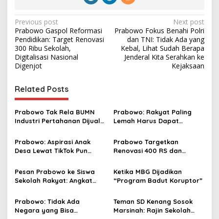
P
Previous post
Next post
Prabowo Gaspol Reformasi
Prabowo Fokus Benahi Polri
o
Pendidikan: Target Renovasi
dan TNI: Tidak Ada yang
s
300 Ribu Sekolah,
Kebal, Lihat Sudah Berapa
Digitalisasi Nasional
Jenderal Kita Serahkan ke
t
Digenjot
Kejaksaan
n
Related Posts
a
v
Prabowo Tak Rela BUMN
Prabowo: Rakyat Paling
i
Industri Pertahanan Dijual
Lemah Harus Dapat
g
ke Asing: Kita Bangkitkan!
Perlindungan Hukum, Tidak
Boleh Disalahgunakan
Prabowo: Aspirasi Anak
Prabowo Targetkan
a
Desa Lewat TikTok Pun
Renovasi 400 RS dan
t
Saya Tindaklanjuti
Modernisasi 10 Ribu
Puskesmas dalam 3 Tahun
i
Pesan Prabowo ke Siswa
Ketika MBG Dijadikan
Sekolah Rakyat: Angkat
“Program Badut Koruptor”
o
Derajat Orang Tuamu
n
Prabowo: Tidak Ada
Teman SD Kenang Sosok
Negara yang Bisa
Marsinah: Rajin Sekolah