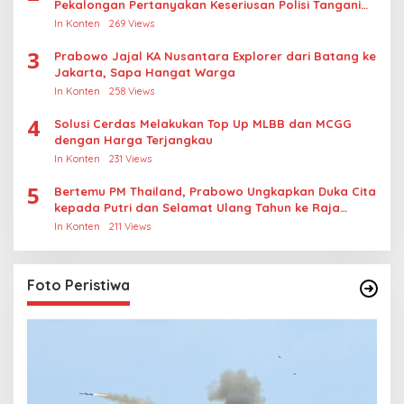
Pekalongan Pertanyakan Keseriusan Polisi Tangani
Kasus Rudapksa Sampai Anaknya Hamil
In Konten
269 Views
3
Prabowo Jajal KA Nusantara Explorer dari Batang ke
Jakarta, Sapa Hangat Warga
In Konten
258 Views
4
Solusi Cerdas Melakukan Top Up MLBB dan MCGG
dengan Harga Terjangkau
In Konten
231 Views
5
Bertemu PM Thailand, Prabowo Ungkapkan Duka Cita
kepada Putri dan Selamat Ulang Tahun ke Raja
Thailand
In Konten
211 Views
Foto Peristiwa