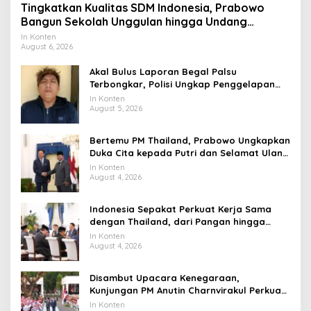
Tingkatkan Kualitas SDM Indonesia, Prabowo
Bangun Sekolah Unggulan hingga Undang
Universitas Terbaik Dunia
In Konten
August 6, 2026
Akal Bulus Laporan Begal Palsu
Terbongkar, Polisi Ungkap Penggelapan
Uang Perusahaan untuk Crypto
In Konten
August 5, 2026
Bertemu PM Thailand, Prabowo Ungkapkan
Duka Cita kepada Putri dan Selamat Ulang
Tahun ke Raja Thailand
In Konten
August 4, 2026
Indonesia Sepakat Perkuat Kerja Sama
dengan Thailand, dari Pangan hingga
Ekonomi Digital
In Konten
August 4, 2026
Disambut Upacara Kenegaraan,
Kunjungan PM Anutin Charnvirakul Perkuat
Hubungan Indonesia-Thailand
In Konten