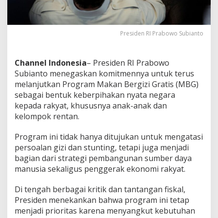
d
a
D
i
Presiden RI Prabowo Subianto
k
o
r
Channel Indonesia
– Presiden RI Prabowo
u
Subianto menegaskan komitmennya untuk terus
p
melanjutkan Program Makan Bergizi Gratis (MBG)
s
i
sebagai bentuk keberpihakan nyata negara
kepada rakyat, khususnya anak-anak dan
kelompok rentan.
Program ini tidak hanya ditujukan untuk mengatasi
persoalan gizi dan stunting, tetapi juga menjadi
bagian dari strategi pembangunan sumber daya
manusia sekaligus penggerak ekonomi rakyat.
Di tengah berbagai kritik dan tantangan fiskal,
Presiden menekankan bahwa program ini tetap
menjadi prioritas karena menyangkut kebutuhan