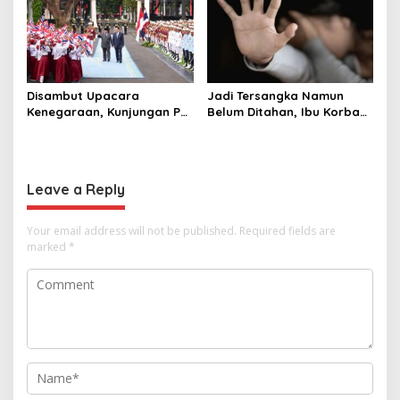
Raja Thailand
Disambut Upacara
Jadi Tersangka Namun
Kenegaraan, Kunjungan PM
Belum Ditahan, Ibu Korban
Anutin Charnvirakul Perkuat
di Pekalongan Pertanyakan
Hubungan Indonesia-
Keseriusan Polisi Tangani
Thailand
Kasus Rudapksa Sampai
Anaknya Hamil
Leave a Reply
Your email address will not be published.
Required fields are
marked
*