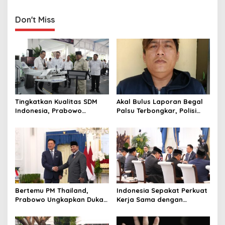
Bertahan Tanpa Produksi
dan Sering Bantu Nenek
Pangan yang
Berkesinambungan
Don't Miss
Tingkatkan Kualitas SDM
Akal Bulus Laporan Begal
Indonesia, Prabowo
Palsu Terbongkar, Polisi
Bangun Sekolah Unggulan
Ungkap Penggelapan Uang
hingga Undang Universitas
Perusahaan untuk Crypto
Terbaik Dunia
Bertemu PM Thailand,
Indonesia Sepakat Perkuat
Prabowo Ungkapkan Duka
Kerja Sama dengan
Cita kepada Putri dan
Thailand, dari Pangan
Selamat Ulang Tahun ke
hingga Ekonomi Digital