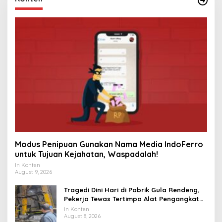
Modus Penipuan Gunakan Nama Media IndoFerro
untuk Tujuan Kejahatan, Waspadalah!
In Konten
August 9, 2026
Tragedi Dini Hari di Pabrik Gula Rendeng,
Pekerja Tewas Tertimpa Alat Pengangkat
Tebu
In Konten
August 8, 2026