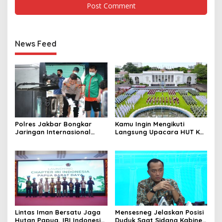
News Feed
Polres Jakbar Bongkar
Kamu Ingin Mengikuti
Jaringan Internasional
Langsung Upacara HUT Ke-
Pemasok Bahan Baku
81 Kemerdekaan RI di
Narkoba, 7 Tersangka
Istana? Ini Link
Diringkus dan Barang Bukti
Pendaftaran Resminya di
1,1 Ton Rp119 Miliar
Sini
Dimusnahkan
Lintas Iman Bersatu Jaga
Mensesneg Jelaskan Posisi
Hutan Papua, IRI Indonesia
Duduk Saat Sidang Kabinet: