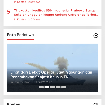
In Konten
270 Views
5
Tingkatkan Kualitas SDM Indonesia, Prabowo Bangun
Sekolah Unggulan hingga Undang Universitas Terbaik
Dunia
In Konten
242 Views
Foto Peristiwa
Lihat dari Dekat Operasi Laut Gabungan dan
L
Penembakan Senjata Khusus TNI
M
R
In Foto Peristiwa
|
April 26, 2026
In 
Konten