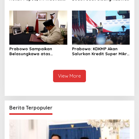
Resmikan Chapter Papua
Kebutuhan Teknis, Tak Ada
Barat Daya
yang Perlu Dikhawatirkan
Prabowo Sampaikan
Prabowo: KDKMP Akan
Belasungkawa atas
Salurkan Kredit Super Mikro
Wafatnya Sheikh Hamad
dengan Bunga 8 Persen
bin Khalifa Al Thani
View More
Berita Terpopuler