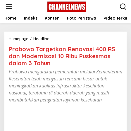
S
k
i
p
Home
Indeks
Konten
Foto Peristiwa
Video Terkini
t
o
c
Homepage
/
Headline
P
o
r
n
Prabowo Targetkan Renovasi 400 RS
a
t
b
e
dan Modernisasi 10 Ribu Puskesmas
o
n
dalam 3 Tahun
w
t
o
Prabowo mengatakan pemerintah melalui Kementerian
T
Kesehatan telah menyusun rencana besar untuk
a
meningkatkan kualitas infrastruktur kesehatan
r
g
nasional, terutama di daerah-daerah yang masih
e
membutuhkan penguatan layanan kesehatan.
t
k
a
n
R
e