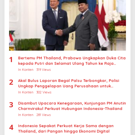
1
Bertemu PM Thailand, Prabowo Ungkapkan Duka Cita
kepada Putri dan Selamat Ulang Tahun ke Raja
Thailand
In Konten
319 Views
2
Akal Bulus Laporan Begal Palsu Terbongkar, Polisi
Ungkap Penggelapan Uang Perusahaan untuk
Crypto
In Konten
302 Views
3
Disambut Upacara Kenegaraan, Kunjungan PM Anutin
Charnvirakul Perkuat Hubungan Indonesia-Thailand
In Konten
281 Views
4
Indonesia Sepakat Perkuat Kerja Sama dengan
Thailand, dari Pangan hingga Ekonomi Digital