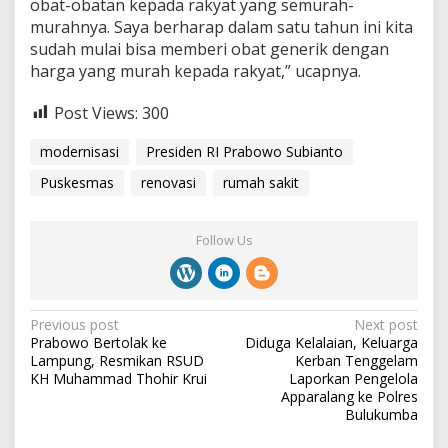
obat-obatan kepada rakyat yang semurah-
murahnya. Saya berharap dalam satu tahun ini kita
sudah mulai bisa memberi obat generik dengan
harga yang murah kepada rakyat,” ucapnya.
Post Views:
300
modernisasi
Presiden RI Prabowo Subianto
Puskesmas
renovasi
rumah sakit
Follow Us
P
Previous post
Next post
Prabowo Bertolak ke
Diduga Kelalaian, Keluarga
o
Lampung, Resmikan RSUD
Kerban Tenggelam
s
KH Muhammad Thohir Krui
Laporkan Pengelola
Apparalang ke Polres
t
Bulukumba
n