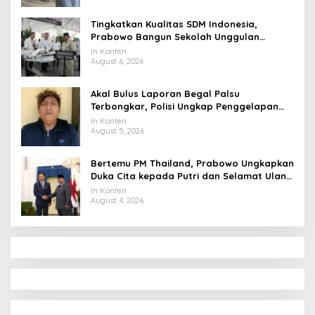
Tingkatkan Kualitas SDM Indonesia,
Prabowo Bangun Sekolah Unggulan
hingga Undang Universitas Terbaik Dunia
In Konten
August 6, 2026
Akal Bulus Laporan Begal Palsu
Terbongkar, Polisi Ungkap Penggelapan
Uang Perusahaan untuk Crypto
In Konten
August 5, 2026
Bertemu PM Thailand, Prabowo Ungkapkan
Duka Cita kepada Putri dan Selamat Ulang
Tahun ke Raja Thailand
In Konten
August 4, 2026