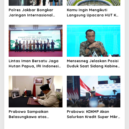
Polres Jakbar Bongkar
Kamu Ingin Mengikuti
Jaringan Internasional
Langsung Upacara HUT Ke-
Pemasok Bahan Baku
81 Kemerdekaan RI di
Narkoba, 7 Tersangka
Istana? Ini Link
Diringkus dan Barang Bukti
Pendaftaran Resminya di
1,1 Ton Rp119 Miliar
Sini
Dimusnahkan
Lintas Iman Bersatu Jaga
Mensesneg Jelaskan Posisi
Hutan Papua, IRI Indonesia
Duduk Saat Sidang Kabinet:
Resmikan Chapter Papua
Kebutuhan Teknis, Tak Ada
Barat Daya
yang Perlu Dikhawatirkan
Prabowo Sampaikan
Prabowo: KDKMP Akan
Belasungkawa atas
Salurkan Kredit Super Mikro
Wafatnya Sheikh Hamad
dengan Bunga 8 Persen
bin Khalifa Al Thani