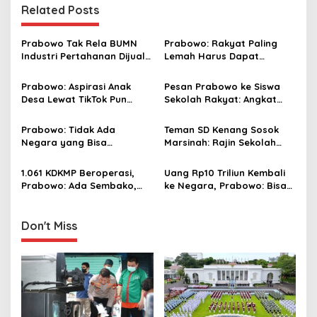
Related Posts
a
v
Prabowo Tak Rela BUMN
Prabowo: Rakyat Paling
i
Industri Pertahanan Dijual
Lemah Harus Dapat
g
ke Asing: Kita Bangkitkan!
Perlindungan Hukum, Tidak
Boleh Disalahgunakan
Prabowo: Aspirasi Anak
Pesan Prabowo ke Siswa
a
Desa Lewat TikTok Pun
Sekolah Rakyat: Angkat
t
Saya Tindaklanjuti
Derajat Orang Tuamu
i
Prabowo: Tidak Ada
Teman SD Kenang Sosok
Negara yang Bisa
Marsinah: Rajin Sekolah
o
Bertahan Tanpa Produksi
dan Sering Bantu Nenek
n
Pangan yang
1.061 KDKMP Beroperasi,
Uang Rp10 Triliun Kembali
Berkesinambungan
Prabowo: Ada Sembako,
ke Negara, Prabowo: Bisa
Elpiji, Pupuk, Obat hingga
Renovasi 5.000 Puskesmas
Kredit Murah
Don't Miss