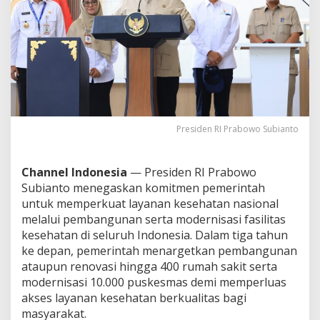
1
0
R
i
b
u
P
u
s
k
Presiden RI Prabowo Subianto
e
s
m
Channel Indonesia
— Presiden RI Prabowo
a
Subianto menegaskan komitmen pemerintah
s
d
untuk memperkuat layanan kesehatan nasional
a
melalui pembangunan serta modernisasi fasilitas
l
kesehatan di seluruh Indonesia. Dalam tiga tahun
a
ke depan, pemerintah menargetkan pembangunan
m
3
ataupun renovasi hingga 400 rumah sakit serta
T
modernisasi 10.000 puskesmas demi memperluas
a
akses layanan kesehatan berkualitas bagi
h
masyarakat.
u