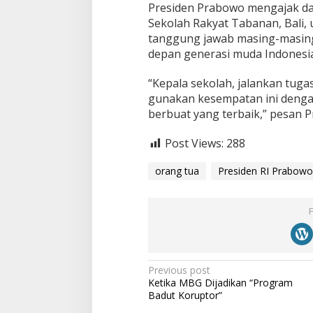
Presiden Prabowo mengajak d
Sekolah Rakyat Tabanan, Bali,
tanggung jawab masing-masing
depan generasi muda Indonesia
“Kepala sekolah, jalankan tuga
gunakan kesempatan ini dengan s
berbuat yang terbaik,” pesan 
Post Views:
288
orang tua
Presiden RI Prabowo
P
Previous post
Ketika MBG Dijadikan “Program
o
Badut Koruptor”
s