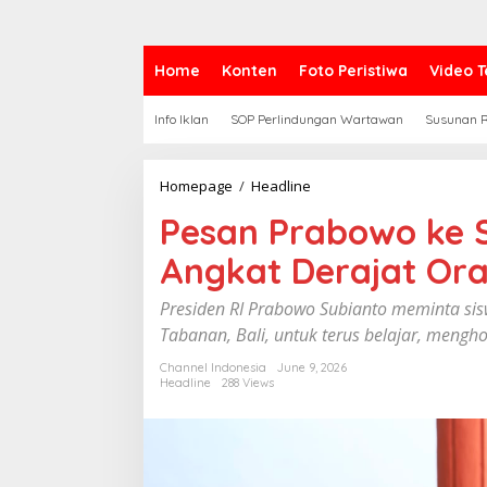
Home
Konten
Foto Peristiwa
Video T
Info Iklan
SOP Perlindungan Wartawan
Susunan R
Homepage
/
Headline
P
e
Pesan Prabowo ke S
s
a
Angkat Derajat Or
n
P
r
Presiden RI Prabowo Subianto meminta si
a
Tabanan, Bali, untuk terus belajar, mengh
b
o
Channel Indonesia
June 9, 2026
w
Headline
288 Views
o
k
e
S
i