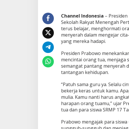
r
a
j
Channel Indonesia
– Presiden
a
Sekolah Rakyat Menengah Pert
t
terus belajar, menghormati ora
O
menyerah dalam mengejar cita-
r
a
yang mereka hadapi.
n
g
Presiden Prabowo menekankan
T
mencintai orang tua, menjaga s
u
semangat pantang menyerah d
a
m
tantangan kehidupan.
u
“Patuh sama guru ya. Selalu ci
bekerja keras untuk kamu. Ap
mulia. Kamu nanti harus angka
harapan orang tuamu,” ujar P
tua dan para siswa SRMP 17 Ta
Prabowo mengajak para siswa 
sungguh-sungguh dan menjaga