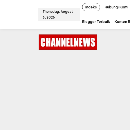
S
k
Indeks
Hubungi Kami
Thursday, August
i
6, 2026
p
Blogger Terbaik
Konten B
t
o
c
o
n
t
e
n
t