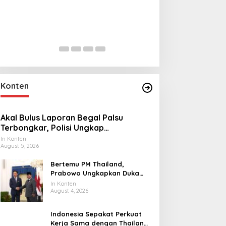
Lihat dari Dekat
Miraj Nabi Muh
Santunan Anak Y
In Foto Peristiwa
|
Janu
Rt001/Rw012 Pa
Konten
Akal Bulus Laporan Begal Palsu
Terbongkar, Polisi Ungkap
Penggelapan Uang Perusahaan untuk
In Konten
August 5, 2026
Crypto
Bertemu PM Thailand,
Prabowo Ungkapkan Duka
Cita kepada Putri dan
In Konten
Selamat Ulang Tahun ke Raja
August 4, 2026
Thailand
Indonesia Sepakat Perkuat
Kerja Sama dengan Thailand,