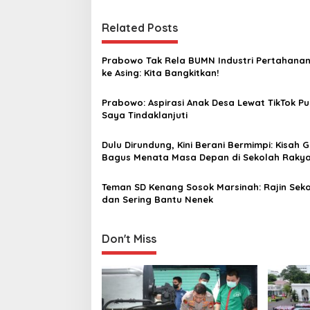
t
Related Posts
n
a
Prabowo Tak Rela BUMN Industri Pertahanan 
v
ke Asing: Kita Bangkitkan!
i
Prabowo: Aspirasi Anak Desa Lewat TikTok Pu
g
Saya Tindaklanjuti
a
Dulu Dirundung, Kini Berani Bermimpi: Kisah 
t
Bagus Menata Masa Depan di Sekolah Raky
i
Teman SD Kenang Sosok Marsinah: Rajin Sek
o
dan Sering Bantu Nenek
n
Don't Miss