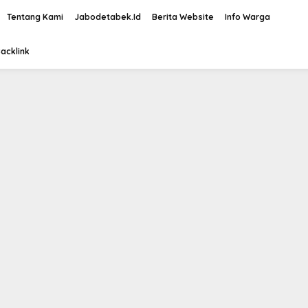
Tentang Kami
Jabodetabek.Id
Berita Website
Info Warga
acklink