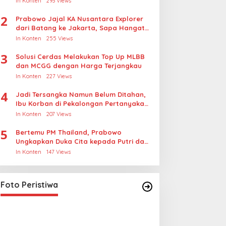
In Konten
293 Views
2
Prabowo Jajal KA Nusantara Explorer
dari Batang ke Jakarta, Sapa Hangat
Warga
In Konten
255 Views
3
Solusi Cerdas Melakukan Top Up MLBB
dan MCGG dengan Harga Terjangkau
In Konten
227 Views
4
Jadi Tersangka Namun Belum Ditahan,
Ibu Korban di Pekalongan Pertanyakan
Keseriusan Polisi Tangani Kasus
In Konten
207 Views
Rudapksa Sampai Anaknya Hamil
5
Bertemu PM Thailand, Prabowo
Ungkapkan Duka Cita kepada Putri dan
Selamat Ulang Tahun ke Raja Thailand
In Konten
147 Views
Lihat dari Dekat Operasi Laut
Gabungan dan Penembakan
Senjata Khusus TNI
In Foto Peristiwa
|
April 26, 2026
Foto Peristiwa