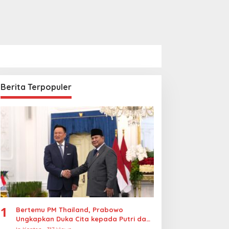
Berita Terpopuler
1
Bertemu PM Thailand, Prabowo
Ungkapkan Duka Cita kepada Putri dan
Selamat Ulang Tahun ke Raja Thailand