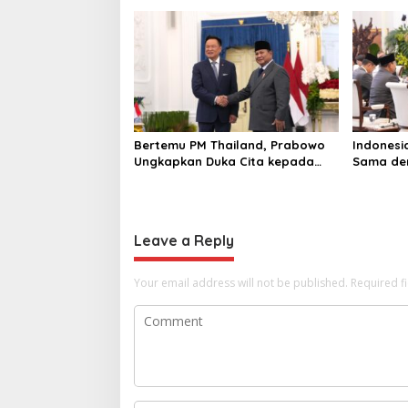
Undang U
Bertemu PM Thailand, Prabowo
Indonesi
Ungkapkan Duka Cita kepada
Sama den
Putri dan Selamat Ulang Tahun
Pangan h
ke Raja Thailand
Leave a Reply
Your email address will not be published.
Required f