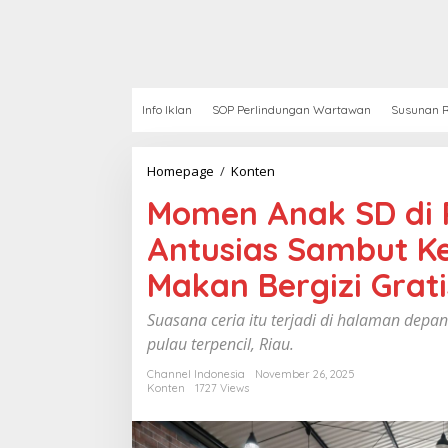
Info Iklan
SOP Perlindungan Wartawan
Susunan R
Homepage
/
Konten
M
o
Momen Anak SD di P
m
e
Antusias Sambut K
n
A
Makan Bergizi Grati
n
a
k
Suasana ceria itu terjadi di halaman depa
S
pulau terpencil, Riau.
D
d
Channel Indonesia
November 26, 2025
i
Konten
1727 Views
P
u
l