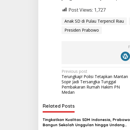
Post Views:
1,727
Anak SD di Pulau Terpencil Riau
Presiden Prabowo
P
Previous post
Terungkap! Polisi Tetapkan Mantan
o
Sopir Jadi Tersangka Tunggal
s
Pembakaran Rumah Hakim PN
Medan
t
n
Related Posts
a
v
Tingkatkan Kualitas SDM Indonesia, Prabowo
Bangun Sekolah Unggulan hingga Undang
i