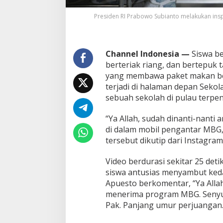
m
b
Presiden RI Prabowo Subianto melakukan ins
u
t
K
e
Channel Indonesia —
Siswa be
d
berteriak riang, dan bertepu
a
yang membawa paket makan berg
t
terjadi di halaman depan Sekol
a
n
sebuah sekolah di pulau terpenc
g
a
“Ya Allah, sudah dinanti-nanti 
n
di dalam mobil pengantar MB
P
tersebut dikutip dari Instagram
e
r
d
Video berdurasi sekitar 25 det
a
siswa antusias menyambut keda
n
Apuesto berkomentar, “Ya Alla
a
menerima program MBG. Senyum
M
a
Pak. Panjang umur perjuangan.
k
a