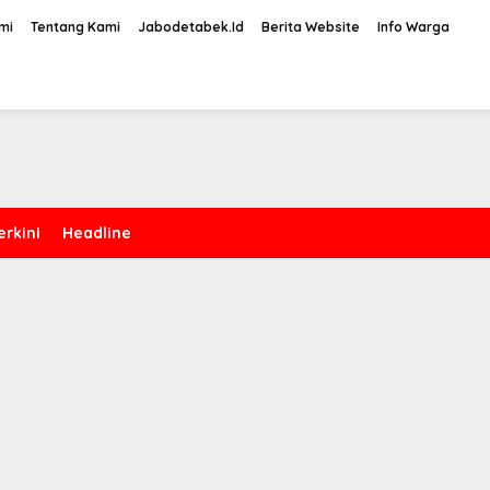
mi
Tentang Kami
Jabodetabek.Id
Berita Website
Info Warga
erkini
Headline