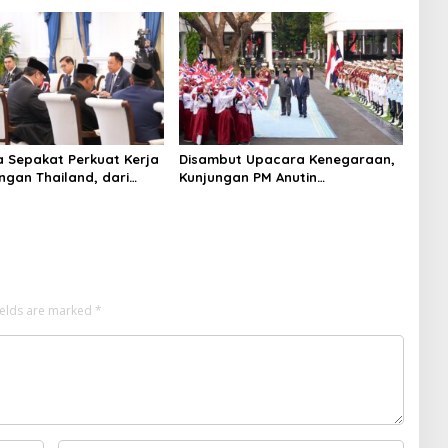
niversitas Terbaik Dunia
untuk Crypto
a Sepakat Perkuat Kerja
Disambut Upacara Kenegaraan,
gan Thailand, dari
Kunjungan PM Anutin
ingga Ekonomi Digital
Charnvirakul Perkuat Hubungan
Indonesia-Thailand
ields are marked
*