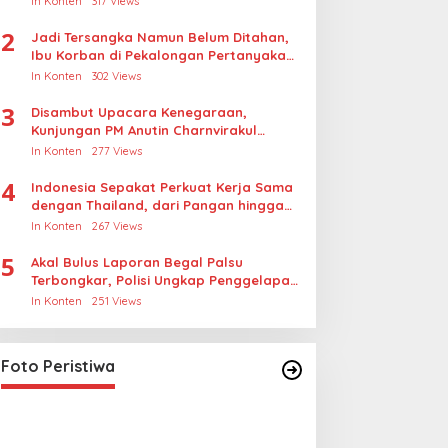
In Konten
317 Views
2
Jadi Tersangka Namun Belum Ditahan,
Ibu Korban di Pekalongan Pertanyakan
Keseriusan Polisi Tangani Kasus
In Konten
302 Views
Rudapksa Sampai Anaknya Hamil
3
Disambut Upacara Kenegaraan,
Kunjungan PM Anutin Charnvirakul
Perkuat Hubungan Indonesia-Thailand
In Konten
277 Views
4
Indonesia Sepakat Perkuat Kerja Sama
dengan Thailand, dari Pangan hingga
Ekonomi Digital
In Konten
267 Views
5
Akal Bulus Laporan Begal Palsu
Terbongkar, Polisi Ungkap Penggelapan
Uang Perusahaan untuk Crypto
In Konten
251 Views
Lihat dari Dekat Operasi Laut
Gabungan dan Penembakan
Senjata Khusus TNI
In Foto Peristiwa
|
April 26, 2026
Foto Peristiwa