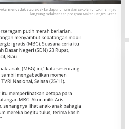
peksi mendadak atau sidak ke dapur umum dan sekolah untuk meninjau
langsung pelaksanaan program Makan Bergizi Gratis
rseragam putih merah berlarian,
k tangan menyambut kedatangan mobil
izi gratis (MBG). Suasana ceria itu
ah Dasar Negeri (SDN) 23 Rupat,
il, Riau.
anak-anak, (MBG) ini,” kata seseorang
G, sambil mengabadikan momen
 TVRI Nasional, Selasa (25/11).
ik itu memperlihatkan betapa para
tangan MBG. Akun milik Aris
h, senangnya lihat anak-anak bahagia
 mereka begitu tulus, terima kasih
”