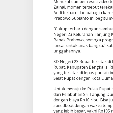
Menurut sumber resmi video ter
n
Zainal, momen tersebut terek
B
Andi terharu dan bahagia kare
e
r
Prabowo Subianto ini begitu m
g
i
“Cukup terharu dengan sambu
z
Negeri 23 Kelurahan Tanjung K
i
Bapak Prabowo, semoga progra
G
r
lancar untuk anak bangsa,” kat
a
unggahannya.
t
i
SD Negeri 23 Rupat terletak d
s
Rupat, Kabupaten Bengkalis, R
yang terletak di lepas pantai 
Selat Rupat dengan Kota Dumai
Untuk menuju ke Pulau Rupat, w
dari Pelabuhan Sri Tanjung Dum
dengan biaya Rp10 ribu. Bisa j
speedboat dengan waktu tempu
yang lebih besar, yakni Rp105 r