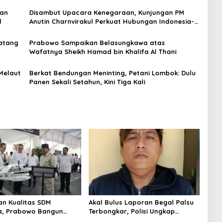
Raja Thailand
gan
Disambut Upacara Kenegaraan, Kunjungan PM
l
Anutin Charnvirakul Perkuat Hubungan Indonesia-
Thailand
Batang
Prabowo Sampaikan Belasungkawa atas
Wafatnya Sheikh Hamad bin Khalifa Al Thani
Melaut
Berkat Bendungan Meninting, Petani Lombok: Dulu
Panen Sekali Setahun, Kini Tiga Kali
an Kualitas SDM
Akal Bulus Laporan Begal Palsu
a, Prabowo Bangun
Terbongkar, Polisi Ungkap
Unggulan hingga
Penggelapan Uang Perusahaan