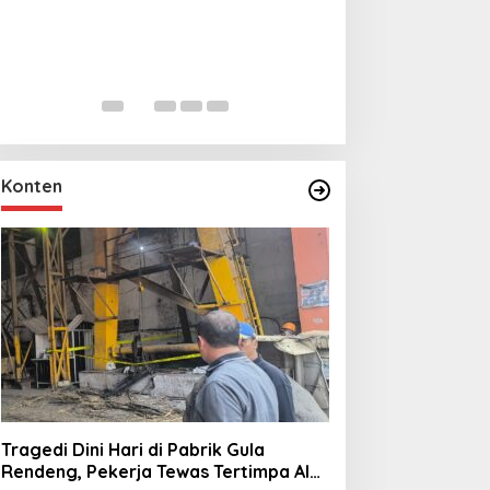
Lihat dari Dekat
Miraj Nabi Muh
Santunan Anak Y
In Foto Peristiwa
|
Janu
Rt001/Rw012 Pa
Konten
Tragedi Dini Hari di Pabrik Gula
Rendeng, Pekerja Tewas Tertimpa Alat