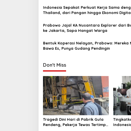
Universitas Terbaik Dunia
g
Indonesia Sepakat Perkuat Kerja Sama den
Thailand, dari Pangan hingga Ekonomi Digita
a
t
Prabowo Jajal KA Nusantara Explorer dari 
i
ke Jakarta, Sapa Hangat Warga
o
Bentuk Koperasi Nelayan, Prabowo: Mereka 
n
Bawa Es, Punya Gudang Pendingin
Don't Miss
Tragedi Dini Hari di Pabrik Gula
Tingkatk
Rendeng, Pekerja Tewas Tertimpa
Indonesi
Alat Pengangkat Tebu
Sekolah 