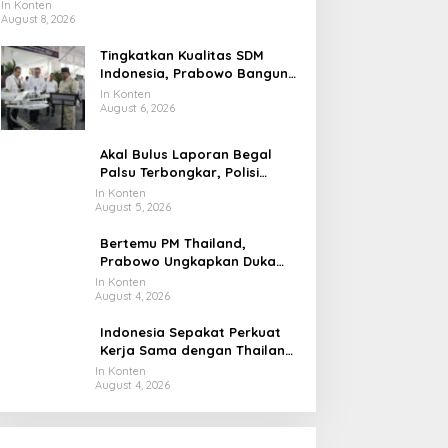
Pengangkat Tebu
In Konten
August 8, 2026
Tingkatkan Kualitas SDM
Indonesia, Prabowo Bangun
Sekolah Unggulan hingga
In Konten
Undang Universitas Terbaik
August 6, 2026
Dunia
Akal Bulus Laporan Begal
Palsu Terbongkar, Polisi
Ungkap Penggelapan Uang
In Konten
August 5, 2026
Perusahaan untuk Crypto
Bertemu PM Thailand,
Prabowo Ungkapkan Duka
Cita kepada Putri dan
In Konten
August 4, 2026
Selamat Ulang Tahun ke Raja
Thailand
Indonesia Sepakat Perkuat
Kerja Sama dengan Thailand,
dari Pangan hingga Ekonomi
In Konten
August 4, 2026
Digital