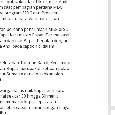
sebut, yakni dari Tiktok milik Andi
am saat pembagian perdana MBG.
na program MBG dari Presiden
embuat diharapkan para siswa.
tan perdana penerimaan MBG di SD
apal Kecamatan Rupat. Terima kasih
m dan niat Bapak berjalan dengan
a Andi pada caption di dalam
i Kelurahan Tanjung Kapal, Kecamatan
iau. Rupat merupakan sebuah pulau
timur Sumatra dan dipisahkan oleh
.
arga harus naik kapal jenis roro
ai sekitar 30 hingga 50 menit
uga memakai kapal cepat atau
h lebih cepat, namun dengan biaya
ibu.