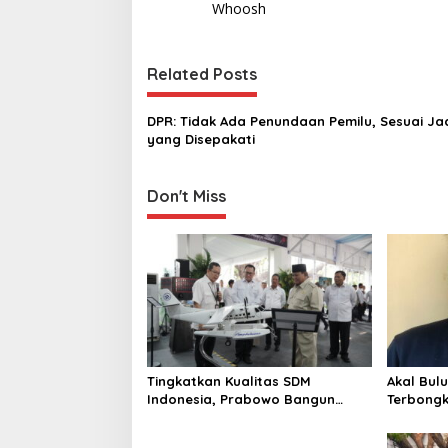
s
Whoosh
t
n
Related Posts
a
v
DPR: Tidak Ada Penundaan Pemilu, Sesuai Ja
yang Disepakati
i
g
Don't Miss
a
t
i
o
n
Tingkatkan Kualitas SDM
Akal Bul
Indonesia, Prabowo Bangun
Terbongk
Sekolah Unggulan hingga
Penggel
Undang Universitas Terbaik Dunia
untuk Cr