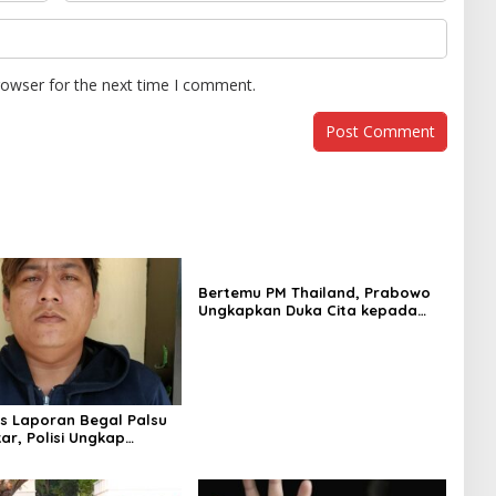
rowser for the next time I comment.
Bertemu PM Thailand, Prabowo
Ungkapkan Duka Cita kepada
Putri dan Selamat Ulang Tahun
ke Raja Thailand
us Laporan Begal Palsu
ar, Polisi Ungkap
apan Uang Perusahaan
ypto