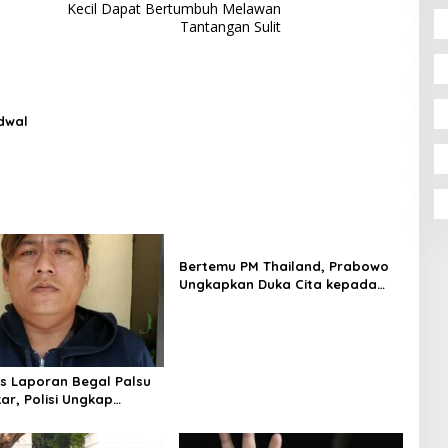
Kecil Dapat Bertumbuh Melawan
Tantangan Sulit
dwal
Bertemu PM Thailand, Prabowo
Ungkapkan Duka Cita kepada
Putri dan Selamat Ulang Tahun
ke Raja Thailand
us Laporan Begal Palsu
ar, Polisi Ungkap
apan Uang Perusahaan
ypto