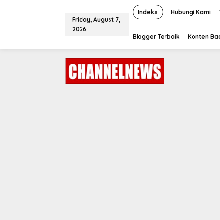
S
k
Indeks
Hubungi Kami
Friday, August 7,
i
2026
p
Blogger Terbaik
Konten Bac
t
o
c
o
n
t
e
n
t