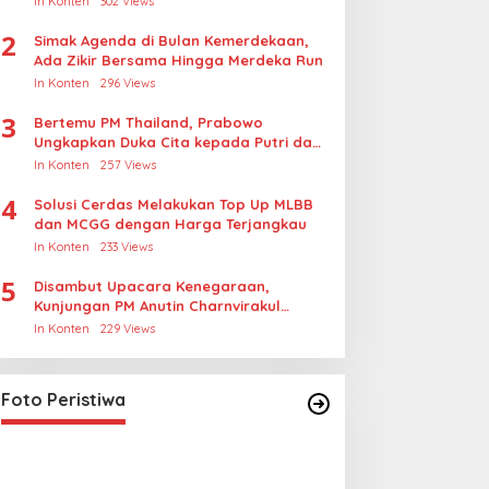
In Konten
302 Views
Rudapksa Sampai Anaknya Hamil
2
Simak Agenda di Bulan Kemerdekaan,
Ada Zikir Bersama Hingga Merdeka Run
In Konten
296 Views
3
Bertemu PM Thailand, Prabowo
Ungkapkan Duka Cita kepada Putri dan
Selamat Ulang Tahun ke Raja Thailand
In Konten
257 Views
4
Solusi Cerdas Melakukan Top Up MLBB
dan MCGG dengan Harga Terjangkau
In Konten
233 Views
5
Disambut Upacara Kenegaraan,
Kunjungan PM Anutin Charnvirakul
Perkuat Hubungan Indonesia-Thailand
In Konten
229 Views
Foto Peristiwa