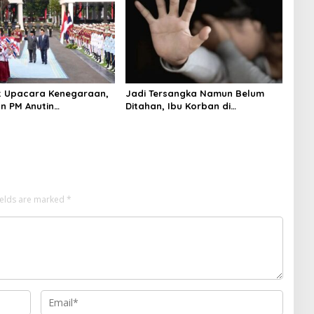
t Upacara Kenegaraan,
Jadi Tersangka Namun Belum
n PM Anutin
Ditahan, Ibu Korban di
akul Perkuat Hubungan
Pekalongan Pertanyakan
a-Thailand
Keseriusan Polisi Tangani Kasus
Rudapksa Sampai Anaknya Hamil
ields are marked
*