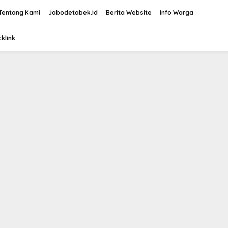
Tentang Kami
Jabodetabek.Id
Berita Website
Info Warga
klink