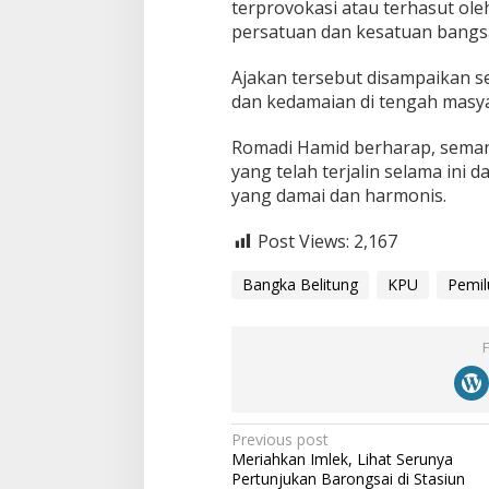
terprovokasi atau terhasut ol
k
persatuan dan kesatuan bangsa
a
s
i
Ajakan tersebut disampaikan s
P
dan kedamaian di tengah masy
a
s
Romadi Hamid berharap, sema
c
yang telah terjalin selama ini 
a
P
yang damai dan harmonis.
e
m
Post Views:
2,167
i
l
Bangka Belitung
KPU
Pemil
u
P
Previous post
Meriahkan Imlek, Lihat Serunya
o
Pertunjukan Barongsai di Stasiun