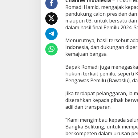
Channel Indonesia –
Tokoh Ma
a
Romadi Hamid, mengajak kepad
l
pendukung calon presiden dan w
o
maupun 03, untuk bersatu dan
n
T
dalam hasil final Pemilu 2024. S
e
r
Menurutnya, hasil tersebut ada
p
Indonesia, dan dukungan diper
i
kemajuan bangsa.
l
i
h
Bapak Romadi juga menegaska
,
hukum terkait pemilu, seperti
H
Pengawas Pemilu (Bawaslu), da
i
n
d
Jika terdapat pelanggaran, ia 
a
diserahkan kepada pihak berwe
r
adil dan transparan.
i
P
“Kami mengimbau kepada selu
r
o
Bangka Belitung, untuk mempe
v
berkompeten dalam urusan pem
o