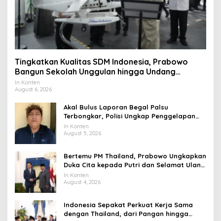
Tingkatkan Kualitas SDM Indonesia, Prabowo
Bangun Sekolah Unggulan hingga Undang
Universitas Terbaik Dunia
In Konten
August 6, 2026
Akal Bulus Laporan Begal Palsu
Terbongkar, Polisi Ungkap Penggelapan
Uang Perusahaan untuk Crypto
In Konten
August 5, 2026
Bertemu PM Thailand, Prabowo Ungkapkan
Duka Cita kepada Putri dan Selamat Ulang
Tahun ke Raja Thailand
In Konten
August 4, 2026
Indonesia Sepakat Perkuat Kerja Sama
dengan Thailand, dari Pangan hingga