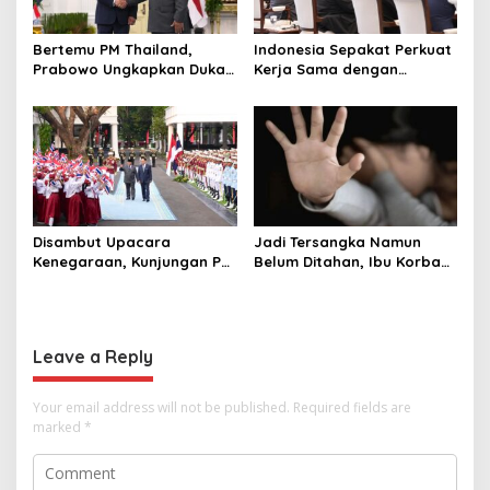
Bertemu PM Thailand,
Indonesia Sepakat Perkuat
Prabowo Ungkapkan Duka
Kerja Sama dengan
Cita kepada Putri dan
Thailand, dari Pangan
Selamat Ulang Tahun ke
hingga Ekonomi Digital
Raja Thailand
Disambut Upacara
Jadi Tersangka Namun
Kenegaraan, Kunjungan PM
Belum Ditahan, Ibu Korban
Anutin Charnvirakul Perkuat
di Pekalongan Pertanyakan
Hubungan Indonesia-
Keseriusan Polisi Tangani
Thailand
Kasus Rudapksa Sampai
Anaknya Hamil
Leave a Reply
Your email address will not be published.
Required fields are
marked
*