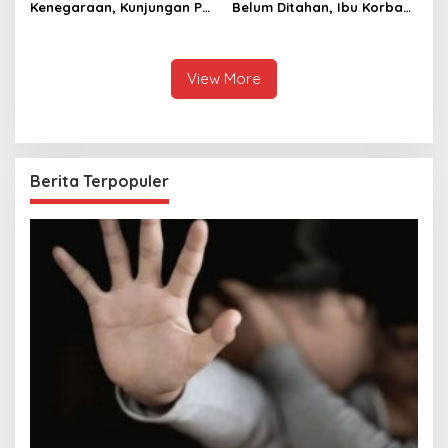
Kenegaraan, Kunjungan PM
Belum Ditahan, Ibu Korban
Anutin Charnvirakul Perkuat
di Pekalongan Pertanyakan
Hubungan Indonesia-
Keseriusan Polisi Tangani
Thailand
Kasus Rudapksa Sampai
Anaknya Hamil
View More
Berita Terpopuler