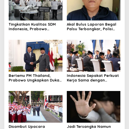
Tingkatkan Kualitas SDM
Akal Bulus Laporan Begal
Indonesia, Prabowo
Palsu Terbongkar, Polisi
Bangun Sekolah Unggulan
Ungkap Penggelapan Uang
hingga Undang Universitas
Perusahaan untuk Crypto
Terbaik Dunia
Bertemu PM Thailand,
Indonesia Sepakat Perkuat
Prabowo Ungkapkan Duka
Kerja Sama dengan
Cita kepada Putri dan
Thailand, dari Pangan
Selamat Ulang Tahun ke
hingga Ekonomi Digital
Raja Thailand
Disambut Upacara
Jadi Tersangka Namun