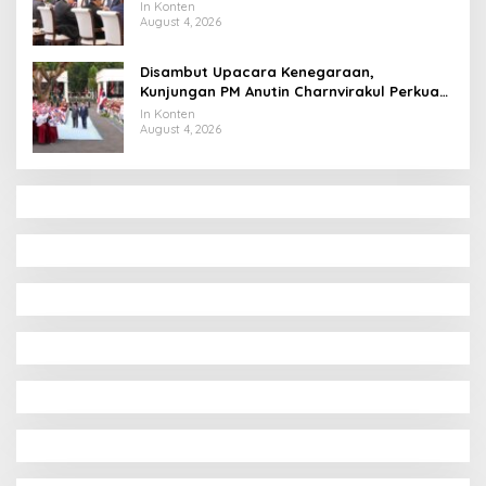
Ekonomi Digital
In Konten
August 4, 2026
Disambut Upacara Kenegaraan,
Kunjungan PM Anutin Charnvirakul Perkuat
Hubungan Indonesia-Thailand
In Konten
August 4, 2026