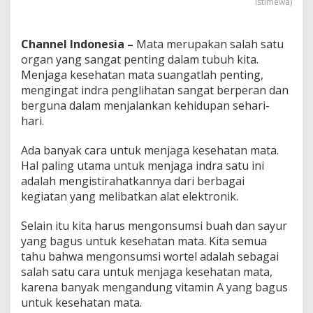
Istimewa)
s
e
h
Channel Indonesia –
Mata merupakan salah satu
a
organ yang sangat penting dalam tubuh kita.
t
a
Menjaga kesehatan mata suangatlah penting,
n
mengingat indra penglihatan sangat berperan dan
M
berguna dalam menjalankan kehidupan sehari-
a
hari.
t
a
Ada banyak cara untuk menjaga kesehatan mata.
Hal paling utama untuk menjaga indra satu ini
adalah mengistirahatkannya dari berbagai
kegiatan yang melibatkan alat elektronik.
Selain itu kita harus mengonsumsi buah dan sayur
yang bagus untuk kesehatan mata. Kita semua
tahu bahwa mengonsumsi wortel adalah sebagai
salah satu cara untuk menjaga kesehatan mata,
karena banyak mengandung vitamin A yang bagus
untuk kesehatan mata.