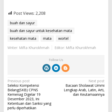
Post Views:
2,208
buah dan sayur
buah dan sayur untuk kesehatan mata
kesehatan mata
mata
wortel
Writer: Mifta Khurokhmah
Editor: Mifta Khurokhmah
Follow Us
P
Previous post
Next post
Seleksi Kompetensi
Bacaan Sholawat Ummi
o
Bidang(SKB) CPNS
Lengkap ‎Arab, Latin, Arti,
s
Kemenag Digelar 19
dan ‎Keutamaannya
Desember 2023, Ini
t
Ketentuan dan ‎Sanksi yang
perlu diperhatikan
n