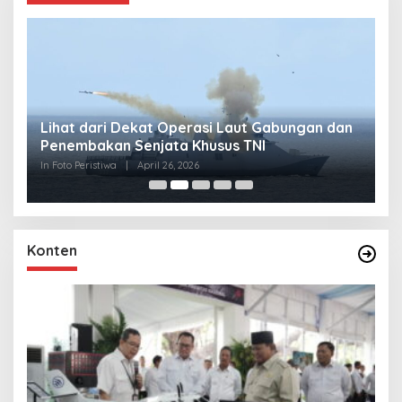
Lihat dari Dekat Operasi Laut Gabungan dan
L
Penembakan Senjata Khusus TNI
M
R
In Foto Peristiwa
|
April 26, 2026
In 
Konten