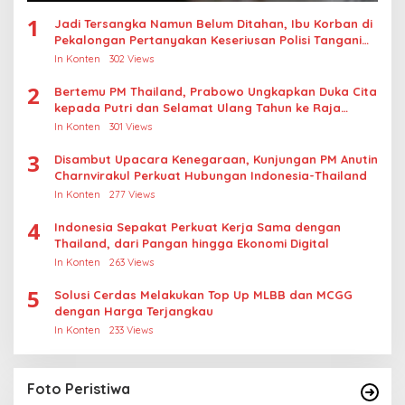
1
Jadi Tersangka Namun Belum Ditahan, Ibu Korban di
Pekalongan Pertanyakan Keseriusan Polisi Tangani
Kasus Rudapksa Sampai Anaknya Hamil
In Konten
302 Views
2
Bertemu PM Thailand, Prabowo Ungkapkan Duka Cita
kepada Putri dan Selamat Ulang Tahun ke Raja
Thailand
In Konten
301 Views
3
Disambut Upacara Kenegaraan, Kunjungan PM Anutin
Charnvirakul Perkuat Hubungan Indonesia-Thailand
In Konten
277 Views
4
Indonesia Sepakat Perkuat Kerja Sama dengan
Thailand, dari Pangan hingga Ekonomi Digital
In Konten
263 Views
5
Solusi Cerdas Melakukan Top Up MLBB dan MCGG
dengan Harga Terjangkau
In Konten
233 Views
Foto Peristiwa