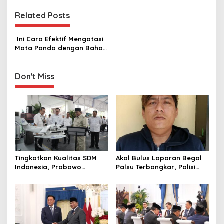
a
Related Posts
v
i
‎ Ini Cara Efektif Mengatasi
g
Mata Panda dengan Bahan
Alami
a
Don't Miss
t
i
o
n
Tingkatkan Kualitas SDM
Akal Bulus Laporan Begal
Indonesia, Prabowo
Palsu Terbongkar, Polisi
Bangun Sekolah Unggulan
Ungkap Penggelapan Uang
hingga Undang Universitas
Perusahaan untuk Crypto
Terbaik Dunia