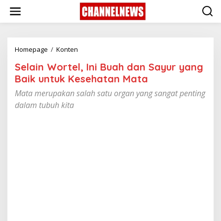
S
k
i
p
t
o
Homepage
/
Konten
S
c
e
Selain Wortel, Ini Buah dan ‎Sayur yang
o
l
n
a
Baik untuk ‎Kesehatan Mata
t
i
Mata merupakan salah satu organ yang sangat penting
e
n
n
W
dalam tubuh kita
t
o
r
t
e
l
,
I
n
i
B
u
a
h