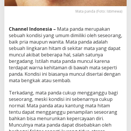
n
A
Mata panda (Foto: Istimewa)
l
a
m
Channel Indonesia –
Mata panda merupakan
i
sebuah kondisi yang umum dimiliki oleh seseorang,
baik pria maupun wanita. Mata panda adalah
sebuah lingkaran hitam di sekitar mata yang dapat
muncul akibat beberapa hal, salah satunya
bergadang. Istilah mata panda muncul karena
terdapat warna kehitaman di bawah mata seperti
panda. Kondisi ini biasanya muncul disertai dengan
mata bengkak atau sembab.
Terkadang, mata panda cukup mengganggu bagi
seseorang, meski kondisi ini sebenarnya cukup
normal. Mata panda atau kantung mata hitam
tentu dapat mengganggu penampilan seseorang
bahkan bisa menurunkan kepercayaan diri.
Munculnya mata panda dapat disebabkan oleh