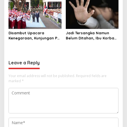
Raja Thailand
Disambut Upacara
Jadi Tersangka Namun
Kenegaraan, Kunjungan PM
Belum Ditahan, Ibu Korban
Anutin Charnvirakul Perkuat
di Pekalongan Pertanyakan
Hubungan Indonesia-
Keseriusan Polisi Tangani
Thailand
Kasus Rudapksa Sampai
Anaknya Hamil
Leave a Reply
Your email address will not be published.
Required fields are
marked
*