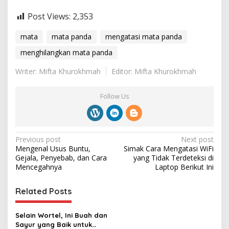
Post Views:
2,353
mata
mata panda
mengatasi mata panda
menghilangkan mata panda
Writer: Mifta Khurokhmah
Editor: Mifta Khurokhmah
Follow Us
P
Previous post
Next post
Mengenal Usus Buntu,
Simak Cara Mengatasi WiFi
o
Gejala, ‎Penyebab, dan Cara
yang Tidak Terdeteksi di
s
Mencegahnya
Laptop Berikut Ini
t
Related Posts
n
a
Selain Wortel, Ini Buah dan
v
‎Sayur yang Baik untuk