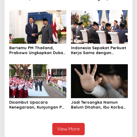
Bangun Sekolah Unggulan
Ungkap Penggelapan Uang
hingga Undang Universitas
Perusahaan untuk Crypto
Terbaik Dunia
Bertemu PM Thailand,
Indonesia Sepakat Perkuat
Prabowo Ungkapkan Duka
Kerja Sama dengan
Cita kepada Putri dan
Thailand, dari Pangan
Selamat Ulang Tahun ke
hingga Ekonomi Digital
Raja Thailand
Disambut Upacara
Jadi Tersangka Namun
Kenegaraan, Kunjungan PM
Belum Ditahan, Ibu Korban
Anutin Charnvirakul Perkuat
di Pekalongan Pertanyakan
Hubungan Indonesia-
Keseriusan Polisi Tangani
Thailand
Kasus Rudapksa Sampai
Anaknya Hamil
View More