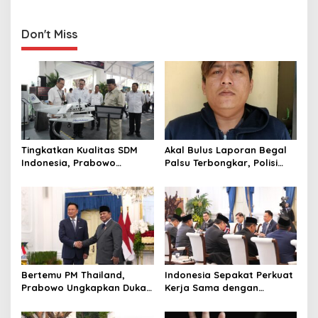
‎Kesehatan Mata
i
g
Don't Miss
a
t
i
o
n
Tingkatkan Kualitas SDM
Akal Bulus Laporan Begal
Indonesia, Prabowo
Palsu Terbongkar, Polisi
Bangun Sekolah Unggulan
Ungkap Penggelapan Uang
hingga Undang Universitas
Perusahaan untuk Crypto
Terbaik Dunia
Bertemu PM Thailand,
Indonesia Sepakat Perkuat
Prabowo Ungkapkan Duka
Kerja Sama dengan
Cita kepada Putri dan
Thailand, dari Pangan
Selamat Ulang Tahun ke
hingga Ekonomi Digital