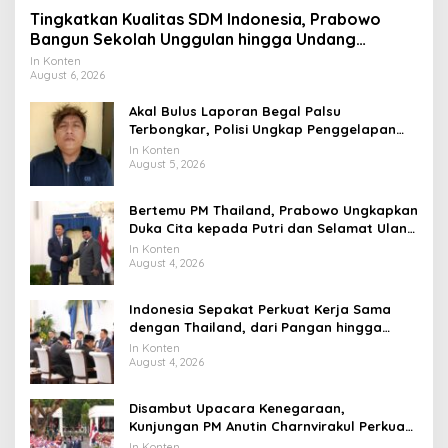
Tingkatkan Kualitas SDM Indonesia, Prabowo
Bangun Sekolah Unggulan hingga Undang
Universitas Terbaik Dunia
In Konten
August 6, 2026
Akal Bulus Laporan Begal Palsu
Terbongkar, Polisi Ungkap Penggelapan
Uang Perusahaan untuk Crypto
In Konten
August 5, 2026
Bertemu PM Thailand, Prabowo Ungkapkan
Duka Cita kepada Putri dan Selamat Ulang
Tahun ke Raja Thailand
In Konten
August 4, 2026
Indonesia Sepakat Perkuat Kerja Sama
dengan Thailand, dari Pangan hingga
Ekonomi Digital
In Konten
August 4, 2026
Disambut Upacara Kenegaraan,
Kunjungan PM Anutin Charnvirakul Perkuat
Hubungan Indonesia-Thailand
In Konten