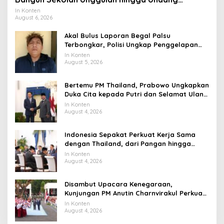
Universitas Terbaik Dunia
In Konten
August 6, 2026
Akal Bulus Laporan Begal Palsu
Terbongkar, Polisi Ungkap Penggelapan
Uang Perusahaan untuk Crypto
In Konten
August 5, 2026
Bertemu PM Thailand, Prabowo Ungkapkan
Duka Cita kepada Putri dan Selamat Ulang
Tahun ke Raja Thailand
In Konten
August 4, 2026
Indonesia Sepakat Perkuat Kerja Sama
dengan Thailand, dari Pangan hingga
Ekonomi Digital
In Konten
August 4, 2026
Disambut Upacara Kenegaraan,
Kunjungan PM Anutin Charnvirakul Perkuat
Hubungan Indonesia-Thailand
In Konten
August 4, 2026