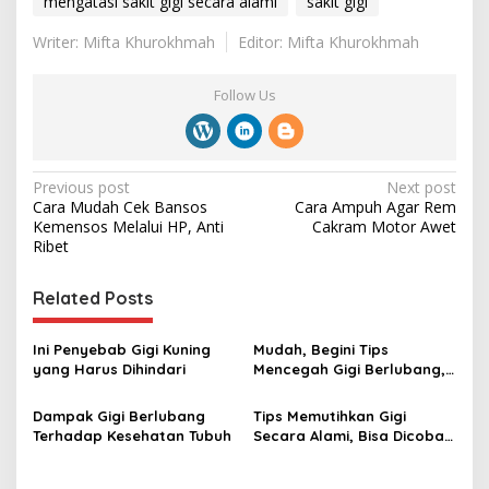
mengatasi sakit gigi secara alami
sakit gigi
Writer: Mifta Khurokhmah
Editor: Mifta Khurokhmah
Follow Us
P
Previous post
Next post
Cara Mudah Cek Bansos
Cara Ampuh Agar Rem
o
Kemensos Melalui HP, Anti
Cakram Motor ‎Awet
s
Ribet ‎
t
Related Posts
n
a
Ini Penyebab Gigi Kuning
Mudah, Begini Tips
v
yang Harus Dihindari ‎
Mencegah Gigi Berlubang,
Perbanyak Minum Air Putih‎
i
Dampak Gigi Berlubang
Tips Memutihkan Gigi
g
Terhadap Kesehatan Tubuh
Secara Alami, Bisa Dicoba
di Rumah
a