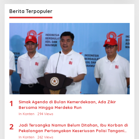
Berita Terpopuler
1
Simak Agenda di Bulan Kemerdekaan, Ada Zikir
Bersama Hingga Merdeka Run
In Konten
294 Views
2
Jadi Tersangka Namun Belum Ditahan, Ibu Korban di
Pekalongan Pertanyakan Keseriusan Polisi Tangani
Kasus Rudapksa Sampai Anaknya Hamil
In Konten
262 Views