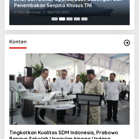
Penembakan Senjata Khusus TNI
M
R
In Foto Peristiwa
|
April 26, 2026
In 
Konten
Tingkatkan Kualitas SDM Indonesia, Prabowo
Bangun Sekolah Unggulan hingga Undang