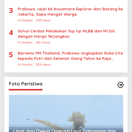
3
Prabowo Jajal KA Nusantara Explorer dari Batang ke
Jakarta, Sapa Hangat Warga
In Konten
258 Views
4
Solusi Cerdas Melakukan Top Up MLBB dan MCGG
dengan Harga Terjangkau
In Konten
230 Views
5
Bertemu PM Thailand, Prabowo Ungkapkan Duka Cita
kepada Putri dan Selamat Ulang Tahun ke Raja
Thailand
In Konten
204 Views
Foto Peristiwa
Lihat dari Dekat Operasi Laut Gabungan dan
L