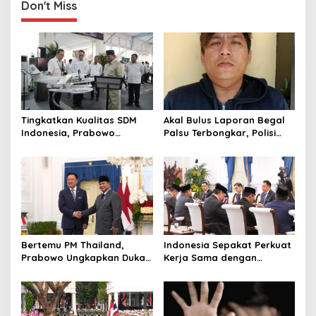
t
Don't Miss
i
o
n
Tingkatkan Kualitas SDM
Akal Bulus Laporan Begal
Indonesia, Prabowo
Palsu Terbongkar, Polisi
Bangun Sekolah Unggulan
Ungkap Penggelapan Uang
hingga Undang Universitas
Perusahaan untuk Crypto
Terbaik Dunia
Bertemu PM Thailand,
Indonesia Sepakat Perkuat
Prabowo Ungkapkan Duka
Kerja Sama dengan
Cita kepada Putri dan
Thailand, dari Pangan
Selamat Ulang Tahun ke
hingga Ekonomi Digital
Raja Thailand