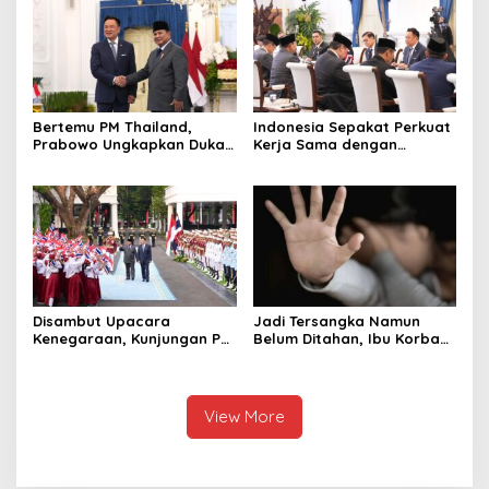
Terbaik Dunia
Bertemu PM Thailand,
Indonesia Sepakat Perkuat
Prabowo Ungkapkan Duka
Kerja Sama dengan
Cita kepada Putri dan
Thailand, dari Pangan
Selamat Ulang Tahun ke
hingga Ekonomi Digital
Raja Thailand
Disambut Upacara
Jadi Tersangka Namun
Kenegaraan, Kunjungan PM
Belum Ditahan, Ibu Korban
Anutin Charnvirakul Perkuat
di Pekalongan Pertanyakan
Hubungan Indonesia-
Keseriusan Polisi Tangani
Thailand
Kasus Rudapksa Sampai
Anaknya Hamil
View More