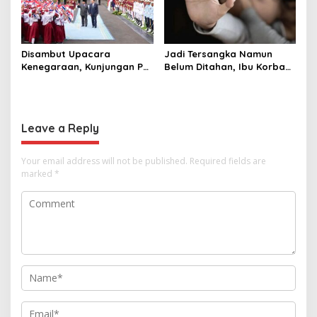
Disambut Upacara
Jadi Tersangka Namun
Kenegaraan, Kunjungan PM
Belum Ditahan, Ibu Korban
Anutin Charnvirakul Perkuat
di Pekalongan Pertanyakan
Hubungan Indonesia-
Keseriusan Polisi Tangani
Thailand
Kasus Rudapksa Sampai
Anaknya Hamil
Leave a Reply
Your email address will not be published.
Required fields are
marked
*