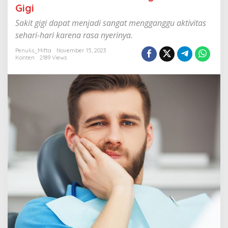
M
Gigi ‎
e
Sakit gigi dapat menjadi sangat mengganggu aktivitas
n
g
sehari-hari karena rasa nyerinya.
a
t
Penulis_Mifta
November 15, 2023
Konten
2189 Views
a
s
i
S
a
k
i
t
G
i
g
i