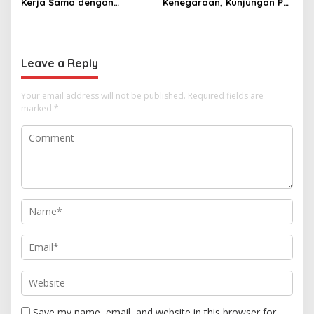
Kerja Sama dengan
Kenegaraan, Kunjungan PM
Thailand, dari Pangan
Anutin Charnvirakul Perkuat
hingga Ekonomi Digital
Hubungan Indonesia-
Thailand
Leave a Reply
Your email address will not be published.
Required fields are
marked
*
Save my name, email, and website in this browser for