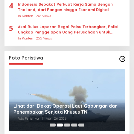
4
Indonesia Sepakat Perkuat Kerja Sama dengan
Thailand, dari Pangan hingga Ekonomi Digital
In Konten
268 Views
5
Akal Bulus Laporan Begal Palsu Terbongkar, Polisi
Ungkap Penggelapan Uang Perusahaan untuk
Crypto
In Konten
255 Views
Foto Peristiwa
Lihat dari Dekat Operasi Laut Gabungan dan
L
Penembakan Senjata Khusus TNI
M
R
In Foto Peristiwa
|
April 26, 2026
In 