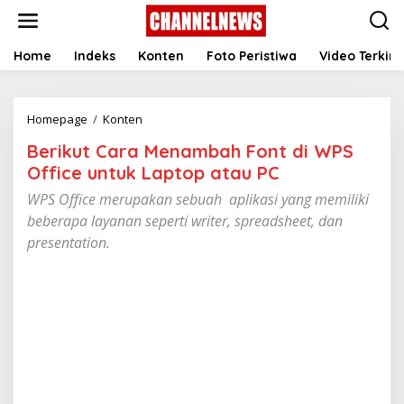
S
k
i
p
Home
Indeks
Konten
Foto Peristiwa
Video Terkini
t
o
c
Homepage
/
Konten
B
o
e
n
Berikut Cara Menambah Font di WPS
r
t
i
e
Office untuk Laptop atau PC ‎
k
n
WPS Office merupakan sebuah aplikasi yang memiliki
u
t
t
beberapa layanan seperti writer, spreadsheet, dan
C
presentation.
a
r
a
M
e
n
a
m
b
a