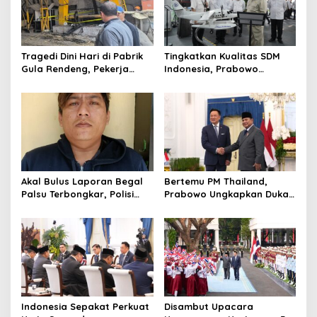
i
g
a
Tragedi Dini Hari di Pabrik
Tingkatkan Kualitas SDM
t
Gula Rendeng, Pekerja
Indonesia, Prabowo
Tewas Tertimpa Alat
Bangun Sekolah Unggulan
i
Pengangkat Tebu
hingga Undang Universitas
o
Terbaik Dunia
n
Akal Bulus Laporan Begal
Bertemu PM Thailand,
Palsu Terbongkar, Polisi
Prabowo Ungkapkan Duka
Ungkap Penggelapan Uang
Cita kepada Putri dan
Perusahaan untuk Crypto
Selamat Ulang Tahun ke
Raja Thailand
Indonesia Sepakat Perkuat
Disambut Upacara