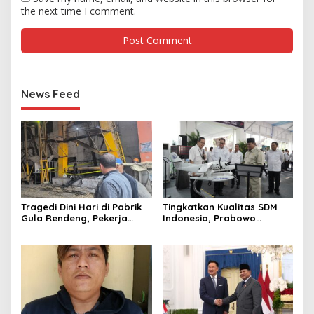
the next time I comment.
News Feed
Tragedi Dini Hari di Pabrik
Tingkatkan Kualitas SDM
Gula Rendeng, Pekerja
Indonesia, Prabowo
Tewas Tertimpa Alat
Bangun Sekolah Unggulan
Pengangkat Tebu
hingga Undang Universitas
Terbaik Dunia