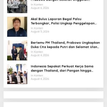
hingga Undang Universitas Terbaik Dunia
In Konten
August 6, 2026
Akal Bulus Laporan Begal Palsu
Terbongkar, Polisi Ungkap Penggelapan
Uang Perusahaan untuk Crypto
In Konten
August 5, 2026
Bertemu PM Thailand, Prabowo Ungkapkan
Duka Cita kepada Putri dan Selamat Ulang
Tahun ke Raja Thailand
In Konten
August 4, 2026
Indonesia Sepakat Perkuat Kerja Sama
dengan Thailand, dari Pangan hingga
Ekonomi Digital
In Konten
August 4, 2026