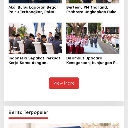
Akal Bulus Laporan Begal
Bertemu PM Thailand,
Palsu Terbongkar, Polisi
Prabowo Ungkapkan Duka
Ungkap Penggelapan Uang
Cita kepada Putri dan
Perusahaan untuk Crypto
Selamat Ulang Tahun ke
Raja Thailand
Indonesia Sepakat Perkuat
Disambut Upacara
Kerja Sama dengan
Kenegaraan, Kunjungan PM
Thailand, dari Pangan
Anutin Charnvirakul Perkuat
hingga Ekonomi Digital
Hubungan Indonesia-
Thailand
View More
Berita Terpopuler