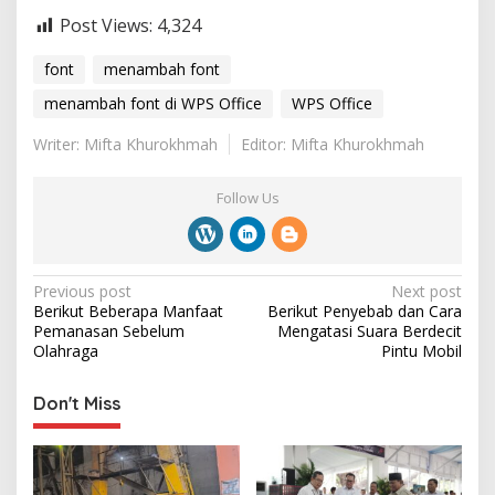
Post Views:
4,324
font
menambah font
menambah font di WPS Office
WPS Office
Writer: Mifta Khurokhmah
Editor: Mifta Khurokhmah
Follow Us
P
Previous post
Next post
Berikut Beberapa Manfaat
Berikut Penyebab dan Cara
o
Pemanasan Sebelum
Mengatasi Suara Berdecit
s
Olahraga
Pintu Mobil
t
Don't Miss
n
a
v