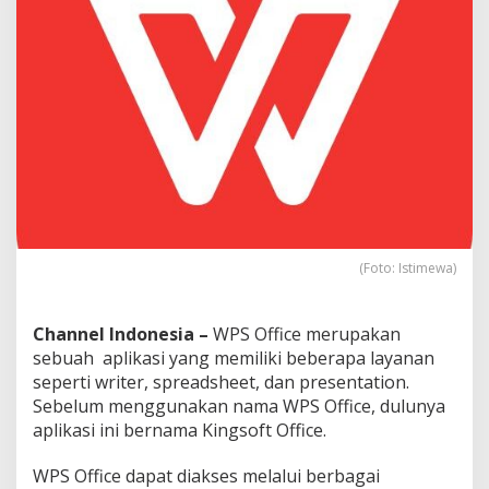
p
a
t
a
u
P
C
(Foto: Istimewa)
Channel Indonesia –
WPS Office merupakan
sebuah aplikasi yang memiliki beberapa layanan
seperti writer, spreadsheet, dan presentation.
Sebelum menggunakan nama WPS Office, dulunya
aplikasi ini bernama Kingsoft Office.
WPS Office dapat diakses melalui berbagai