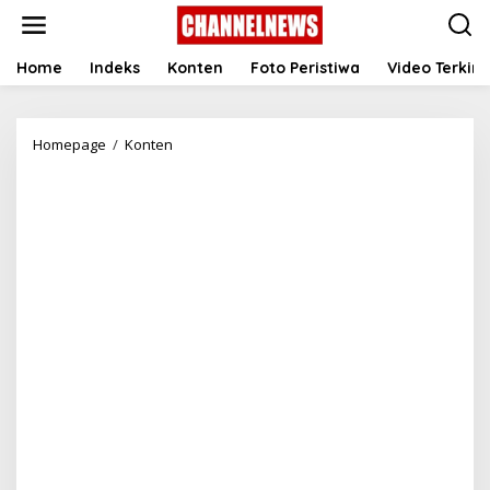
S
k
i
p
Home
Indeks
Konten
Foto Peristiwa
Video Terkini
t
o
c
Homepage
/
Konten
B
o
e
n
g
t
i
e
n
n
i
t
C
a
r
a
M
e
n
g
a
t
a
s