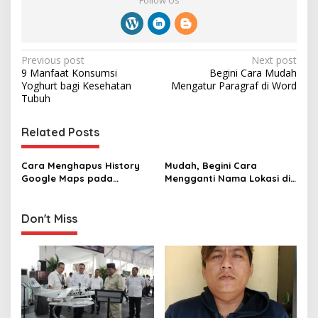
P
Previous post
Next post
‎9 Manfaat Konsumsi
Begini Cara Mudah
o
Yoghurt bagi Kesehatan
Mengatur Paragraf di Word
s
Tubuh ‎
t
Related Posts
n
a
Cara Menghapus History
Mudah, Begini Cara
v
Google Maps pada
Mengganti Nama Lokasi di
Perangkat iOS
Google Maps
i
g
Don't Miss
a
t
i
o