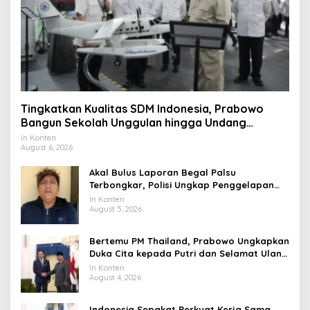
Tingkatkan Kualitas SDM Indonesia, Prabowo
Bangun Sekolah Unggulan hingga Undang
Universitas Terbaik Dunia
In Konten
August 6, 2026
Akal Bulus Laporan Begal Palsu
Terbongkar, Polisi Ungkap Penggelapan
Uang Perusahaan untuk Crypto
In Konten
August 5, 2026
Bertemu PM Thailand, Prabowo Ungkapkan
Duka Cita kepada Putri dan Selamat Ulang
Tahun ke Raja Thailand
In Konten
August 4, 2026
Indonesia Sepakat Perkuat Kerja Sama