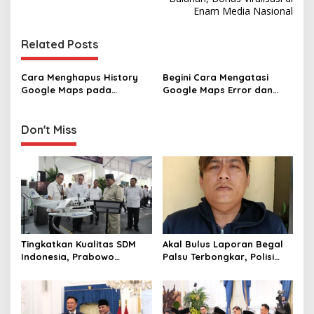
s
Enam Media Nasional
t
n
Related Posts
a
v
Cara Menghapus History
Begini Cara Mengatasi
Google Maps pada
Google Maps Error dan
i
Perangkat iOS
Tidak Berfungsi
g
Don't Miss
a
t
i
o
n
Tingkatkan Kualitas SDM
Akal Bulus Laporan Begal
Indonesia, Prabowo
Palsu Terbongkar, Polisi
Bangun Sekolah Unggulan
Ungkap Penggelapan Uang
hingga Undang Universitas
Perusahaan untuk Crypto
Terbaik Dunia