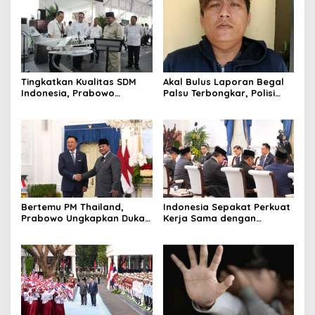
Tingkatkan Kualitas SDM
Akal Bulus Laporan Begal
Indonesia, Prabowo
Palsu Terbongkar, Polisi
Bangun Sekolah Unggulan
Ungkap Penggelapan Uang
hingga Undang Universitas
Perusahaan untuk Crypto
Terbaik Dunia
Bertemu PM Thailand,
Indonesia Sepakat Perkuat
Prabowo Ungkapkan Duka
Kerja Sama dengan
Cita kepada Putri dan
Thailand, dari Pangan
Selamat Ulang Tahun ke
hingga Ekonomi Digital
Raja Thailand