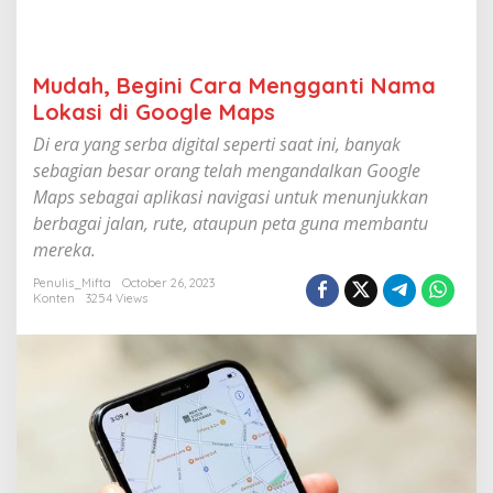
n
g
g
a
Mudah, Begini Cara Mengganti Nama
n
Lokasi di Google Maps
t
i
Di era yang serba digital seperti saat ini, banyak
N
a
sebagian besar orang telah mengandalkan Google
m
Maps sebagai aplikasi navigasi untuk menunjukkan
a
berbagai jalan, rute, ataupun peta guna membantu
L
o
mereka.
k
Penulis_Mifta
October 26, 2023
a
Konten
3254 Views
s
i
d
i
G
o
o
g
l
e