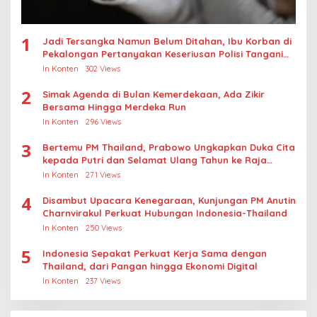
1
Jadi Tersangka Namun Belum Ditahan, Ibu Korban di
Pekalongan Pertanyakan Keseriusan Polisi Tangani
Kasus Rudapksa Sampai Anaknya Hamil
In Konten
302 Views
2
Simak Agenda di Bulan Kemerdekaan, Ada Zikir
Bersama Hingga Merdeka Run
In Konten
296 Views
3
Bertemu PM Thailand, Prabowo Ungkapkan Duka Cita
kepada Putri dan Selamat Ulang Tahun ke Raja
Thailand
In Konten
271 Views
4
Disambut Upacara Kenegaraan, Kunjungan PM Anutin
Charnvirakul Perkuat Hubungan Indonesia-Thailand
In Konten
250 Views
5
Indonesia Sepakat Perkuat Kerja Sama dengan
Thailand, dari Pangan hingga Ekonomi Digital
In Konten
237 Views