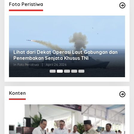
Foto Peristiwa
Lihat dari Dekat Operasi Laut Gabungan dan
L
Penembakan Senjata Khusus TNI
M
R
In Foto Peristiwa
|
April 26, 2026
In 
Konten