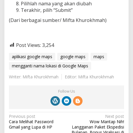
Pilihlah nama yang akan diubah
Terakhir, pilih “Submit”
(Dari berbagai sumber/ Mifta Khurokhmah)
Post Views:
3,254
aplikasi google maps
google maps
maps
mengganti nama lokasi di Google Maps
Writer: Mifta Khurokhmah
Editor: Mifta Khurokhmah
Follow Us
P
Previous post
Next post
Cara Melihat Password
Wow Mantap Nih!
o
Gmail yang Lupa di HP
Langganan Paket Ekspedisi
Bulanan, Bonus Viralisasi di