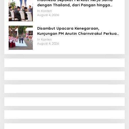
dengan Thailand, dari Pangan hingga
Ekonomi Digital
In Konten
August 4, 2026
Disambut Upacara Kenegaraan,
Kunjungan PM Anutin Charnvirakul Perkuat
Hubungan Indonesia-Thailand
In Konten
August 4, 2026