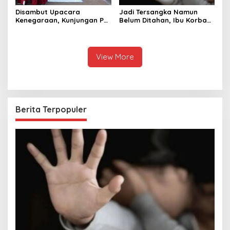
Disambut Upacara
Jadi Tersangka Namun
Kenegaraan, Kunjungan PM
Belum Ditahan, Ibu Korban
Anutin Charnvirakul Perkuat
di Pekalongan Pertanyakan
Hubungan Indonesia-
Keseriusan Polisi Tangani
Thailand
Kasus Rudapksa Sampai
Anaknya Hamil
View More
Berita Terpopuler