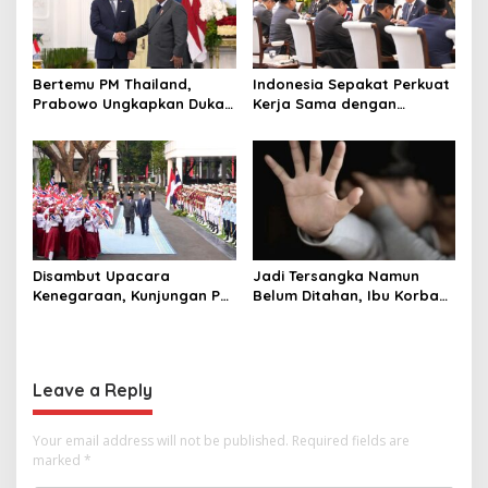
Bertemu PM Thailand,
Indonesia Sepakat Perkuat
Prabowo Ungkapkan Duka
Kerja Sama dengan
Cita kepada Putri dan
Thailand, dari Pangan
Selamat Ulang Tahun ke
hingga Ekonomi Digital
Raja Thailand
Disambut Upacara
Jadi Tersangka Namun
Kenegaraan, Kunjungan PM
Belum Ditahan, Ibu Korban
Anutin Charnvirakul Perkuat
di Pekalongan Pertanyakan
Hubungan Indonesia-
Keseriusan Polisi Tangani
Thailand
Kasus Rudapksa Sampai
Anaknya Hamil
Leave a Reply
Your email address will not be published.
Required fields are
marked
*