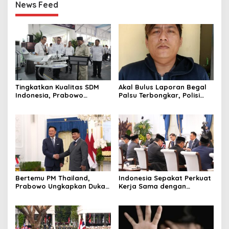
News Feed
Tingkatkan Kualitas SDM
Akal Bulus Laporan Begal
Indonesia, Prabowo
Palsu Terbongkar, Polisi
Bangun Sekolah Unggulan
Ungkap Penggelapan Uang
hingga Undang Universitas
Perusahaan untuk Crypto
Terbaik Dunia
Bertemu PM Thailand,
Indonesia Sepakat Perkuat
Prabowo Ungkapkan Duka
Kerja Sama dengan
Cita kepada Putri dan
Thailand, dari Pangan
Selamat Ulang Tahun ke
hingga Ekonomi Digital
Raja Thailand