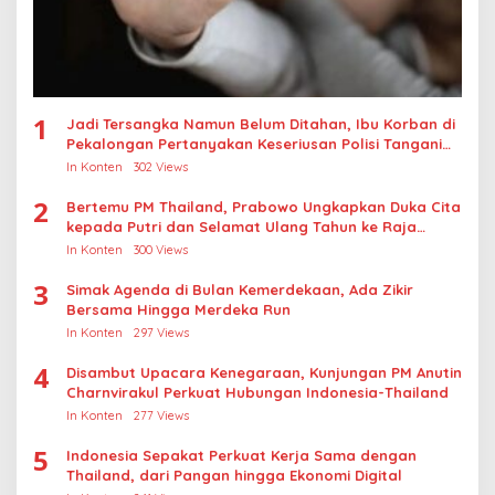
1
Jadi Tersangka Namun Belum Ditahan, Ibu Korban di
Pekalongan Pertanyakan Keseriusan Polisi Tangani
Kasus Rudapksa Sampai Anaknya Hamil
In Konten
302 Views
2
Bertemu PM Thailand, Prabowo Ungkapkan Duka Cita
kepada Putri dan Selamat Ulang Tahun ke Raja
Thailand
In Konten
300 Views
3
Simak Agenda di Bulan Kemerdekaan, Ada Zikir
Bersama Hingga Merdeka Run
In Konten
297 Views
4
Disambut Upacara Kenegaraan, Kunjungan PM Anutin
Charnvirakul Perkuat Hubungan Indonesia-Thailand
In Konten
277 Views
5
Indonesia Sepakat Perkuat Kerja Sama dengan
Thailand, dari Pangan hingga Ekonomi Digital