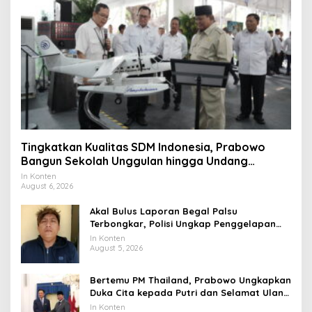
Tingkatkan Kualitas SDM Indonesia, Prabowo
Bangun Sekolah Unggulan hingga Undang
Universitas Terbaik Dunia
In Konten
August 6, 2026
Akal Bulus Laporan Begal Palsu
Terbongkar, Polisi Ungkap Penggelapan
Uang Perusahaan untuk Crypto
In Konten
August 5, 2026
Bertemu PM Thailand, Prabowo Ungkapkan
Duka Cita kepada Putri dan Selamat Ulang
Tahun ke Raja Thailand
In Konten