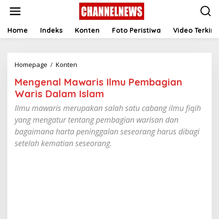
S
k
i
p
Home
Indeks
Konten
Foto Peristiwa
Video Terkini
t
o
c
Homepage
/
Konten
M
o
e
n
Mengenal Mawaris Ilmu Pembagian
n
t
g
e
Waris Dalam Islam
e
n
Ilmu mawaris merupakan salah satu cabang ilmu fiqih
n
t
a
yang mengatur tentang pembagian warisan dan
l
bagaimana harta peninggalan seseorang harus dibagi
M
setelah kematian seseorang.
a
w
a
r
i
s
I
l
m