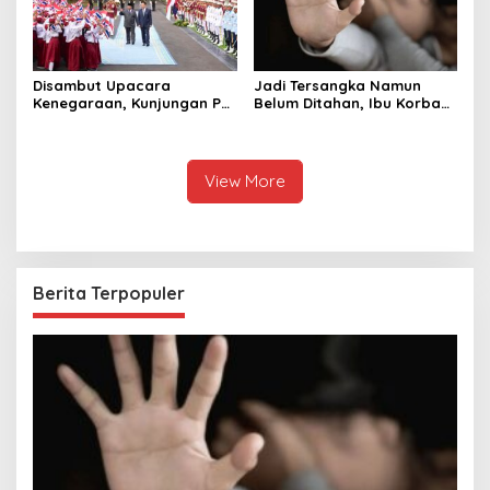
Disambut Upacara
Jadi Tersangka Namun
Kenegaraan, Kunjungan PM
Belum Ditahan, Ibu Korban
Anutin Charnvirakul Perkuat
di Pekalongan Pertanyakan
Hubungan Indonesia-
Keseriusan Polisi Tangani
Thailand
Kasus Rudapksa Sampai
Anaknya Hamil
View More
Berita Terpopuler