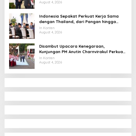
August 4, 2026
Indonesia Sepakat Perkuat Kerja Sama
dengan Thailand, dari Pangan hingga
Ekonomi Digital
In Konten
August 4, 2026
Disambut Upacara Kenegaraan,
Kunjungan PM Anutin Charnvirakul Perkuat
Hubungan Indonesia-Thailand
In Konten
August 4, 2026