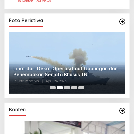
In Konten
261 Views
Foto Peristiwa
Lihat dari Dekat Operasi Laut Gabungan dan
L
Penembakan Senjata Khusus TNI
M
R
In Foto Peristiwa
|
April 26, 2026
In 
Konten