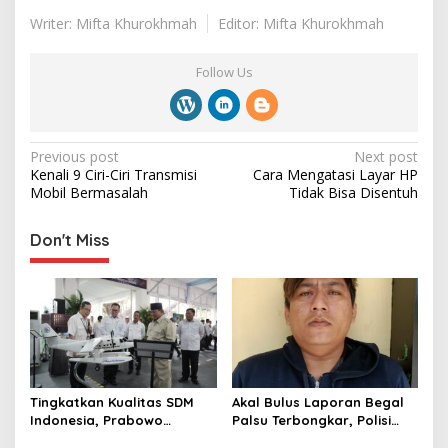
Writer: Mifta Khurokhmah
Editor: Mifta Khurokhmah
Follow Us
P
Previous post
Next post
Kenali 9 Ciri-Ciri Transmisi
Cara Mengatasi Layar HP
o
Mobil ‎Bermasalah
Tidak ‎Bisa Disentuh
s
t
Don't Miss
n
a
v
i
g
Tingkatkan Kualitas SDM
Akal Bulus Laporan Begal
a
Indonesia, Prabowo
Palsu Terbongkar, Polisi
t
Bangun Sekolah Unggulan
Ungkap Penggelapan Uang