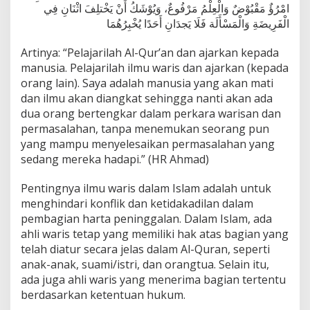
امْرُؤٌ مَقْبُوْضٌ وَالْعِلْمُ مَرْفُوعٌ، وَيُوْشَكُ أَنْ يَخْتلِفَ اثْنَانِ فِي
الْفَرِيضَةِ وَالْمَسْأَلَة فَلَا يَجدَانِ أَحَدًا يُخْبِرُهُمَا
Artinya: “Pelajarilah Al-Qur’an dan ajarkan kepada
manusia. Pelajarilah ilmu waris dan ajarkan (kepada
orang lain). Saya adalah manusia yang akan mati
dan ilmu akan diangkat sehingga nanti akan ada
dua orang bertengkar dalam perkara warisan dan
permasalahan, tanpa menemukan seorang pun
yang mampu menyelesaikan permasalahan yang
sedang mereka hadapi.” (HR Ahmad)
Pentingnya ilmu waris dalam Islam adalah untuk
menghindari konflik dan ketidakadilan dalam
pembagian harta peninggalan. Dalam Islam, ada
ahli waris tetap yang memiliki hak atas bagian yang
telah diatur secara jelas dalam Al-Quran, seperti
anak-anak, suami/istri, dan orangtua. Selain itu,
ada juga ahli waris yang menerima bagian tertentu
berdasarkan ketentuan hukum.