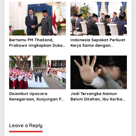
hingga Undang Universitas
Perusahaan untuk Crypto
i
Terbaik Dunia
o
n
Bertemu PM Thailand,
Indonesia Sepakat Perkuat
Prabowo Ungkapkan Duka
Kerja Sama dengan
Cita kepada Putri dan
Thailand, dari Pangan
Selamat Ulang Tahun ke
hingga Ekonomi Digital
Raja Thailand
Disambut Upacara
Jadi Tersangka Namun
Kenegaraan, Kunjungan PM
Belum Ditahan, Ibu Korban
Anutin Charnvirakul Perkuat
di Pekalongan Pertanyakan
Hubungan Indonesia-
Keseriusan Polisi Tangani
Thailand
Kasus Rudapksa Sampai
Anaknya Hamil
Leave a Reply