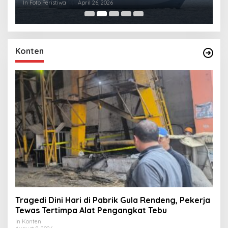
R
In Foto Peristiwa
|
April 26, 2026
In 
Konten
Tragedi Dini Hari di Pabrik Gula Rendeng, Pekerja
Tewas Tertimpa Alat Pengangkat Tebu
In Konten