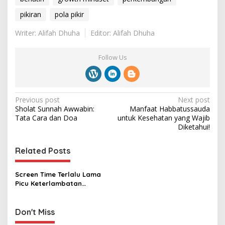
pikiran
pola pikir
Writer: Alifah Dhuha
Editor: Alifah Dhuha
Follow Us
P
Previous post
Next post
Sholat Sunnah Awwabin:
Manfaat Habbatussauda
o
Tata Cara dan Doa
untuk Kesehatan yang Wajib
s
Diketahui!
t
Related Posts
n
a
Screen Time Terlalu Lama
v
Picu Keterlambatan
Perkembangan Pada Anak
i
g
Don't Miss