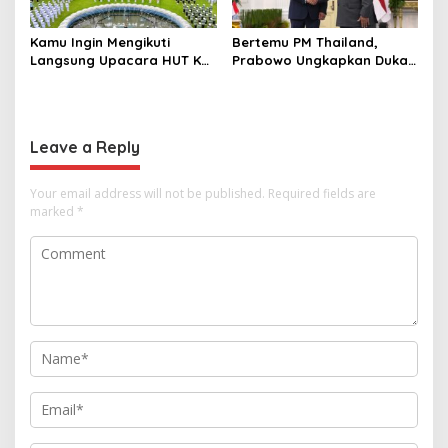
Kamu Ingin Mengikuti
Bertemu PM Thailand,
Langsung Upacara HUT Ke-
Prabowo Ungkapkan Duka
81 Kemerdekaan RI di
Cita kepada Putri dan
Istana? Ini Link
Selamat Ulang Tahun ke
Pendaftaran Resminya di
Raja Thailand
Sini
Leave a Reply
Your email address will not be published.
Required fields are
marked
*