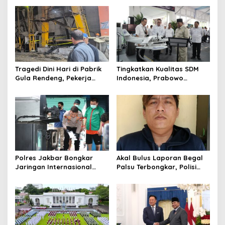
a
t
i
o
n
Tragedi Dini Hari di Pabrik
Tingkatkan Kualitas SDM
Gula Rendeng, Pekerja
Indonesia, Prabowo
Tewas Tertimpa Alat
Bangun Sekolah Unggulan
Pengangkat Tebu
hingga Undang Universitas
Terbaik Dunia
Polres Jakbar Bongkar
Akal Bulus Laporan Begal
Jaringan Internasional
Palsu Terbongkar, Polisi
Pemasok Bahan Baku
Ungkap Penggelapan Uang
Narkoba, 7 Tersangka
Perusahaan untuk Crypto
Diringkus dan Barang Bukti
1,1 Ton Rp119 Miliar
Dimusnahkan