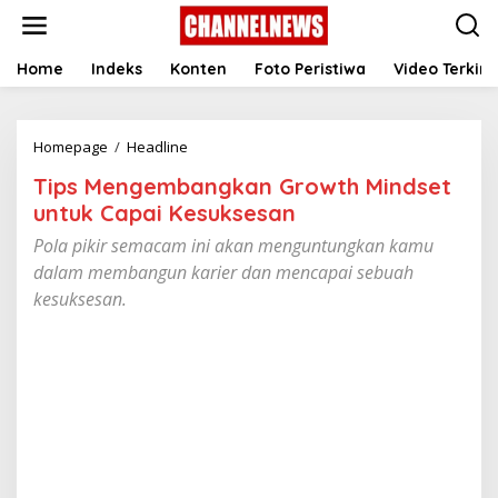
S
k
i
p
Home
Indeks
Konten
Foto Peristiwa
Video Terkini
t
o
c
Homepage
/
Headline
T
o
i
n
Tips Mengembangkan Growth Mindset
p
t
s
e
untuk Capai Kesuksesan
M
n
Pola pikir semacam ini akan menguntungkan kamu
e
t
n
dalam membangun karier dan mencapai sebuah
g
kesuksesan.
e
m
b
a
n
g
k
a
n
G