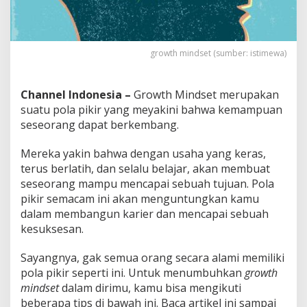
u
k
s
e
growth mindset (sumber: istimewa)
s
a
n
Channel Indonesia –
Growth Mindset merupakan
suatu pola pikir yang meyakini bahwa kemampuan
seseorang dapat berkembang.
Mereka yakin bahwa dengan usaha yang keras,
terus berlatih, dan selalu belajar, akan membuat
seseorang mampu mencapai sebuah tujuan. Pola
pikir semacam ini akan menguntungkan kamu
dalam membangun karier dan mencapai sebuah
kesuksesan.
Sayangnya, gak semua orang secara alami memiliki
pola pikir seperti ini. Untuk menumbuhkan
growth
mindset
dalam dirimu, kamu bisa mengikuti
beberapa tips di bawah ini. Baca artikel ini sampai