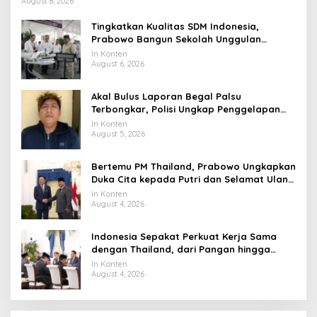
August 8, 2026
Tingkatkan Kualitas SDM Indonesia,
Prabowo Bangun Sekolah Unggulan
hingga Undang Universitas Terbaik Dunia
In Konten
August 6, 2026
Akal Bulus Laporan Begal Palsu
Terbongkar, Polisi Ungkap Penggelapan
Uang Perusahaan untuk Crypto
In Konten
August 5, 2026
Bertemu PM Thailand, Prabowo Ungkapkan
Duka Cita kepada Putri dan Selamat Ulang
Tahun ke Raja Thailand
In Konten
August 4, 2026
Indonesia Sepakat Perkuat Kerja Sama
dengan Thailand, dari Pangan hingga
Ekonomi Digital
In Konten
August 4, 2026