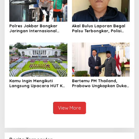
Polres Jakbar Bongkar
Akal Bulus Laporan Begal
Jaringan Internasional
Palsu Terbongkar, Polisi
Pemasok Bahan Baku
Ungkap Penggelapan Uang
Narkoba, 7 Tersangka
Perusahaan untuk Crypto
Diringkus dan Barang Bukti
1,1 Ton Rp119 Miliar
Dimusnahkan
Kamu Ingin Mengikuti
Bertemu PM Thailand,
Langsung Upacara HUT Ke-
Prabowo Ungkapkan Duka
81 Kemerdekaan RI di
Cita kepada Putri dan
Istana? Ini Link
Selamat Ulang Tahun ke
Pendaftaran Resminya di
Raja Thailand
Sini
View More