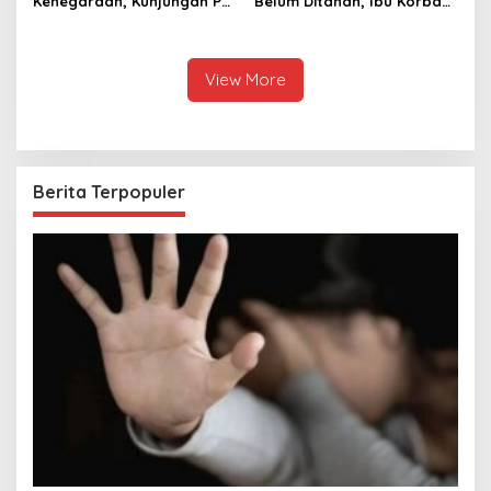
Kenegaraan, Kunjungan PM
Belum Ditahan, Ibu Korban
Anutin Charnvirakul Perkuat
di Pekalongan Pertanyakan
Hubungan Indonesia-
Keseriusan Polisi Tangani
Thailand
Kasus Rudapksa Sampai
Anaknya Hamil
View More
Berita Terpopuler