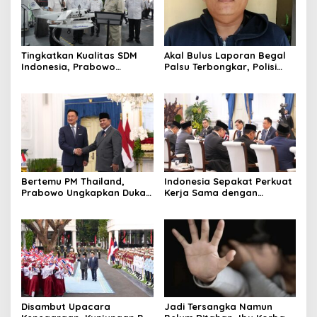
Tingkatkan Kualitas SDM
Akal Bulus Laporan Begal
Indonesia, Prabowo
Palsu Terbongkar, Polisi
Bangun Sekolah Unggulan
Ungkap Penggelapan Uang
hingga Undang Universitas
Perusahaan untuk Crypto
Terbaik Dunia
Bertemu PM Thailand,
Indonesia Sepakat Perkuat
Prabowo Ungkapkan Duka
Kerja Sama dengan
Cita kepada Putri dan
Thailand, dari Pangan
Selamat Ulang Tahun ke
hingga Ekonomi Digital
Raja Thailand
Disambut Upacara
Jadi Tersangka Namun