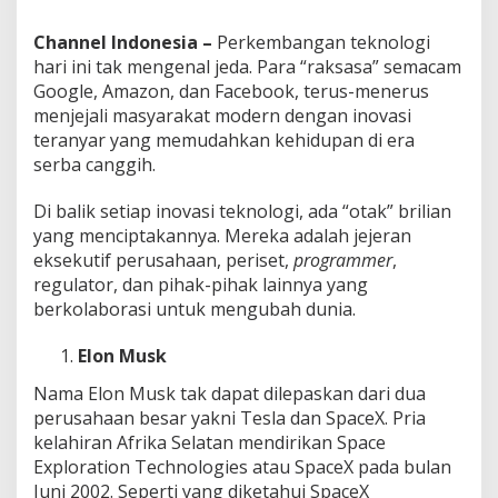
n
i
Channel Indonesia –
Perkembangan teknologi
a
hari ini tak mengenal jeda. Para “raksasa” semacam
S
Google, Amazon, dan Facebook, terus-menerus
a
a
menjejali masyarakat modern dengan inovasi
t
teranyar yang memudahkan kehidupan di era
I
serba canggih.
n
i
Di balik setiap inovasi teknologi, ada “otak” brilian
yang menciptakannya. Mereka adalah jejeran
eksekutif perusahaan, periset,
programmer
,
regulator, dan pihak-pihak lainnya yang
berkolaborasi untuk mengubah dunia.
Elon Musk
Nama Elon Musk tak dapat dilepaskan dari dua
perusahaan besar yakni Tesla dan SpaceX. Pria
kelahiran Afrika Selatan mendirikan Space
Exploration Technologies atau SpaceX pada bulan
Juni 2002. Seperti yang diketahui SpaceX