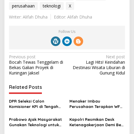
perusahaan
teknologi
X
Writer: Alifah Dhuha
Editor: Alifah Dhuha
Follow Us
P
Previous post
Next post
Bocah Tewas Tenggelam di
Lagi Hits! Keindahan
o
Bekas Galian Proyek di
Destinasi Wisata Liburan di
s
Kuningan Jaksel
Gunung Kidul
t
Related Posts
n
a
DPR Seleksi Calon
Menaker Imbau
v
Komisioner KPI di Tengah
Perusahaan Terapkan WFH
Dominasi Media Sosial
1 Hari dalam Sepekan
i
Prabowo Ajak Masyarakat
Kapolri Resmikan Desk
g
Gunakan Teknologi untuk
Ketenagakerjaan Demi Beri
Awasi Pejabat yang
Jaminan Perlindungan
a