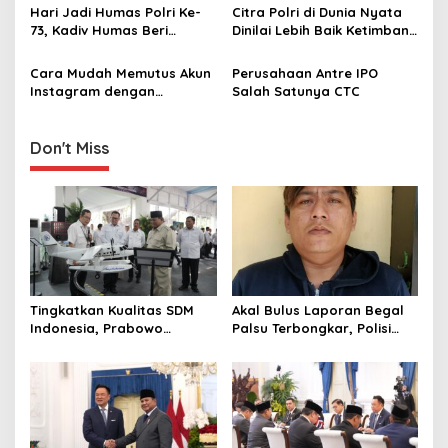
Menyimpang!
Kaum Buruh
Hari Jadi Humas Polri Ke-
Citra Polri di Dunia Nyata
t
73, Kadiv Humas Beri
Dinilai Lebih Baik Ketimbang
i
Apresiasi Berangkatkan
Media Sosial
Personel dan Media Ibadah
Cara Mudah Memutus Akun
Perusahaan Antre IPO
o
Umroh
Instagram dengan
Salah Satunya CTC
n
Facebook
Don't Miss
Tingkatkan Kualitas SDM
Akal Bulus Laporan Begal
Indonesia, Prabowo
Palsu Terbongkar, Polisi
Bangun Sekolah Unggulan
Ungkap Penggelapan Uang
hingga Undang Universitas
Perusahaan untuk Crypto
Terbaik Dunia