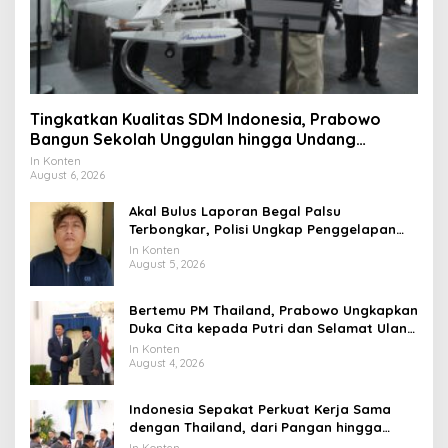
Tingkatkan Kualitas SDM Indonesia, Prabowo
Bangun Sekolah Unggulan hingga Undang
Universitas Terbaik Dunia
In Konten
August 6, 2026
Akal Bulus Laporan Begal Palsu
Terbongkar, Polisi Ungkap Penggelapan
Uang Perusahaan untuk Crypto
In Konten
August 5, 2026
Bertemu PM Thailand, Prabowo Ungkapkan
Duka Cita kepada Putri dan Selamat Ulang
Tahun ke Raja Thailand
In Konten
August 4, 2026
Indonesia Sepakat Perkuat Kerja Sama
dengan Thailand, dari Pangan hingga
Ekonomi Digital
In Konten