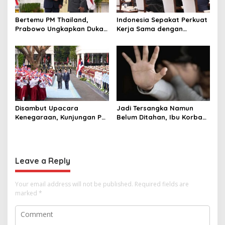
Bertemu PM Thailand,
Indonesia Sepakat Perkuat
Prabowo Ungkapkan Duka
Kerja Sama dengan
Cita kepada Putri dan
Thailand, dari Pangan
Selamat Ulang Tahun ke
hingga Ekonomi Digital
Raja Thailand
Disambut Upacara
Jadi Tersangka Namun
Kenegaraan, Kunjungan PM
Belum Ditahan, Ibu Korban
Anutin Charnvirakul Perkuat
di Pekalongan Pertanyakan
Hubungan Indonesia-
Keseriusan Polisi Tangani
Thailand
Kasus Rudapksa Sampai
Anaknya Hamil
Leave a Reply
Your email address will not be published.
Required fields are
marked
*