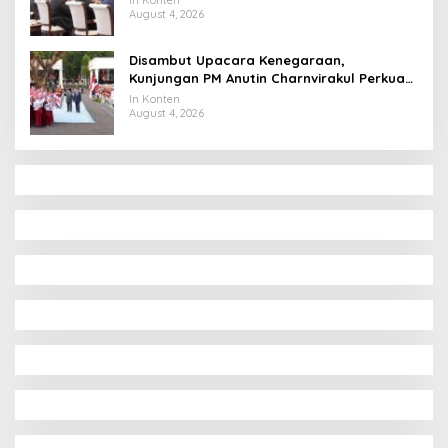
August 4, 2026
Disambut Upacara Kenegaraan,
Kunjungan PM Anutin Charnvirakul Perkuat
Hubungan Indonesia-Thailand
In Konten
August 4, 2026