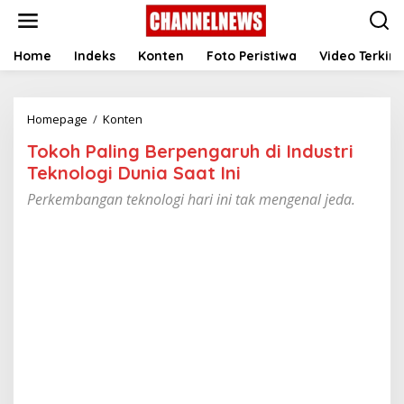
S
k
i
p
Home
Indeks
Konten
Foto Peristiwa
Video Terkini
t
o
c
Homepage
/
Konten
T
o
o
n
Tokoh Paling Berpengaruh di Industri
k
t
o
e
Teknologi Dunia Saat Ini
h
n
Perkembangan teknologi hari ini tak mengenal jeda.
P
t
a
l
i
n
g
B
e
r
p
e
n
g