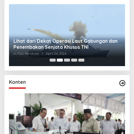
Lihat dari Dekat Operasi Laut Gabungan dan
L
Penembakan Senjata Khusus TNI
M
R
In Foto Peristiwa
|
April 26, 2026
In 
Konten