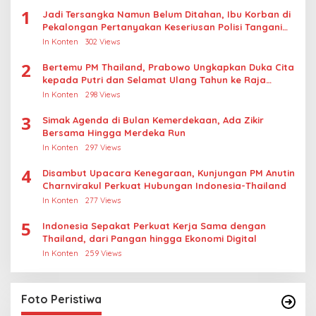
1
Jadi Tersangka Namun Belum Ditahan, Ibu Korban di
Pekalongan Pertanyakan Keseriusan Polisi Tangani
Kasus Rudapksa Sampai Anaknya Hamil
In Konten
302 Views
2
Bertemu PM Thailand, Prabowo Ungkapkan Duka Cita
kepada Putri dan Selamat Ulang Tahun ke Raja
Thailand
In Konten
298 Views
3
Simak Agenda di Bulan Kemerdekaan, Ada Zikir
Bersama Hingga Merdeka Run
In Konten
297 Views
4
Disambut Upacara Kenegaraan, Kunjungan PM Anutin
Charnvirakul Perkuat Hubungan Indonesia-Thailand
In Konten
277 Views
5
Indonesia Sepakat Perkuat Kerja Sama dengan
Thailand, dari Pangan hingga Ekonomi Digital
In Konten
259 Views
Foto Peristiwa