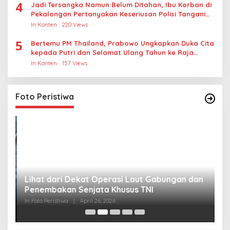
4
Jadi Tersangka Namun Belum Ditahan, Ibu Korban di
Pekalongan Pertanyakan Keseriusan Polisi Tangani
Kasus Rudapksa Sampai Anaknya Hamil
In Konten
220 Views
5
Bertemu PM Thailand, Prabowo Ungkapkan Duka Cita
kepada Putri dan Selamat Ulang Tahun ke Raja
Thailand
In Konten
157 Views
Foto Peristiwa
Lihat dari Dekat Operasi Laut Gabungan dan
L
Penembakan Senjata Khusus TNI
M
R
In Foto Peristiwa
|
April 26, 2026
In 