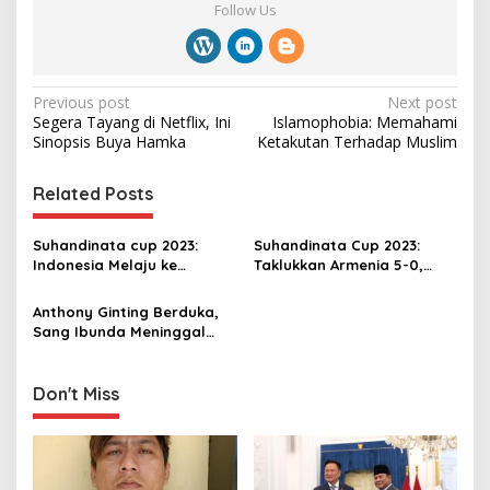
Follow Us
P
Previous post
Next post
Segera Tayang di Netflix, Ini
Islamophobia: Memahami
o
Sinopsis Buya Hamka
Ketakutan Terhadap Muslim
s
t
Related Posts
n
Suhandinata cup 2023:
Suhandinata Cup 2023:
a
Indonesia Melaju ke
Taklukkan Armenia 5-0,
v
Semifinal
Indonesia Memimpin
Klasemen Grup E
Anthony Ginting Berduka,
i
Sang Ibunda Meninggal
g
Dunia
a
Don't Miss
t
i
o