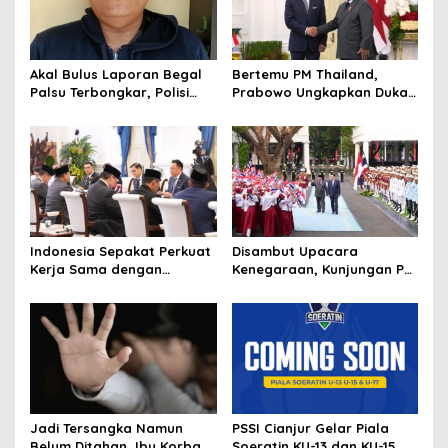
n
Akal Bulus Laporan Begal
Bertemu PM Thailand,
Palsu Terbongkar, Polisi
Prabowo Ungkapkan Duka
Ungkap Penggelapan Uang
Cita kepada Putri dan
Perusahaan untuk Crypto
Selamat Ulang Tahun ke
Raja Thailand
Indonesia Sepakat Perkuat
Disambut Upacara
Kerja Sama dengan
Kenegaraan, Kunjungan PM
Thailand, dari Pangan
Anutin Charnvirakul Perkuat
hingga Ekonomi Digital
Hubungan Indonesia-
Thailand
Jadi Tersangka Namun
PSSI Cianjur Gelar Piala
Belum Ditahan, Ibu Korban
Soeratin KU-13 dan KU-15,