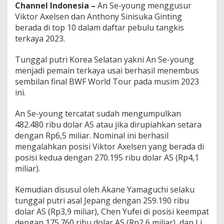
Channel Indonesia –
An Se-young menggusur
Viktor Axelsen dan Anthony Sinisuka Ginting
berada di top 10 dalam daftar pebulu tangkis
terkaya 2023.
Tunggal putri Korea Selatan yakni An Se-young
menjadi pemain terkaya usai berhasil menembus
sembilan final BWF World Tour pada musim 2023
ini.
An Se-young tercatat sudah mengumpulkan
482.480 ribu dolar AS atau jika dirupiahkan setara
dengan Rp6,5 miliar. Nominal ini berhasil
mengalahkan posisi Viktor Axelsen yang berada di
posisi kedua dengan 270.195 ribu dolar AS (Rp4,1
miliar).
Kemudian disusul oleh Akane Yamaguchi selaku
tunggal putri asal Jepang dengan 259.190 ribu
dolar AS (Rp3,9 miliar), Chen Yufei di posisi keempat
dengan 175.760 ribu dolar AS (Rp2,6 miliar), dan Li