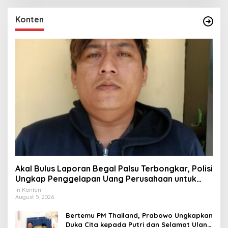
Konten
Akal Bulus Laporan Begal Palsu Terbongkar, Polisi
Ungkap Penggelapan Uang Perusahaan untuk
Crypto
In Konten
August 5, 2026
Bertemu PM Thailand, Prabowo Ungkapkan
Duka Cita kepada Putri dan Selamat Ulang