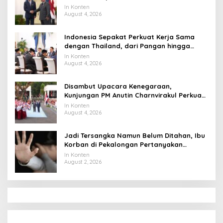
Tahun ke Raja Thailand
In Konten
August 4, 2026
Indonesia Sepakat Perkuat Kerja Sama
dengan Thailand, dari Pangan hingga
Ekonomi Digital
In Konten
August 4, 2026
Disambut Upacara Kenegaraan,
Kunjungan PM Anutin Charnvirakul Perkuat
Hubungan Indonesia-Thailand
In Konten
August 4, 2026
Jadi Tersangka Namun Belum Ditahan, Ibu
Korban di Pekalongan Pertanyakan
Keseriusan Polisi Tangani Kasus Rudapksa
In Konten
Sampai Anaknya Hamil
August 2, 2026