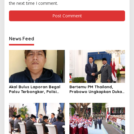
the next time I comment.
News Feed
Akal Bulus Laporan Begal
Bertemu PM Thailand,
Palsu Terbongkar, Polisi
Prabowo Ungkapkan Duka
Ungkap Penggelapan Uang
Cita kepada Putri dan
Perusahaan untuk Crypto
Selamat Ulang Tahun ke
Raja Thailand