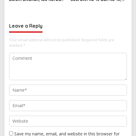
di Pekalongan Pertanyakan
KONI Apresiasi Pembinaan
Keseriusan Polisi Tangani
Atlet Muda
Kasus Rudapksa Sampai
Anaknya Hamil
Leave a Reply
Your email address will not be published.
Required fields are
marked
*
Save my name, email, and website in this browser for