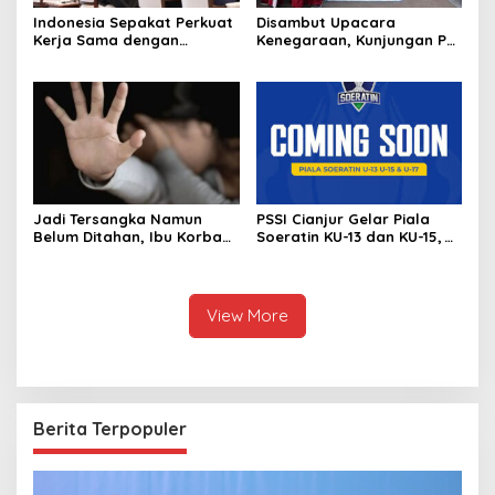
Indonesia Sepakat Perkuat
Disambut Upacara
Kerja Sama dengan
Kenegaraan, Kunjungan PM
Thailand, dari Pangan
Anutin Charnvirakul Perkuat
hingga Ekonomi Digital
Hubungan Indonesia-
Thailand
Jadi Tersangka Namun
PSSI Cianjur Gelar Piala
Belum Ditahan, Ibu Korban
Soeratin KU-13 dan KU-15,
di Pekalongan Pertanyakan
KONI Apresiasi Pembinaan
Keseriusan Polisi Tangani
Atlet Muda
Kasus Rudapksa Sampai
Anaknya Hamil
View More
Berita Terpopuler