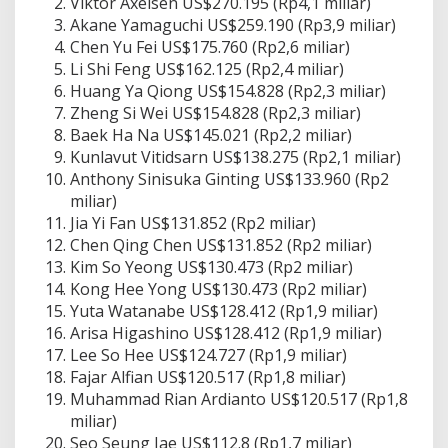
Viktor Axelsen US$270.195 (Rp4,1 miliar)
Akane Yamaguchi US$259.190 (Rp3,9 miliar)
Chen Yu Fei US$175.760 (Rp2,6 miliar)
Li Shi Feng US$162.125 (Rp2,4 miliar)
Huang Ya Qiong US$154.828 (Rp2,3 miliar)
Zheng Si Wei US$154.828 (Rp2,3 miliar)
Baek Ha Na US$145.021 (Rp2,2 miliar)
Kunlavut Vitidsarn US$138.275 (Rp2,1 miliar)
Anthony Sinisuka Ginting US$133.960 (Rp2
miliar)
Jia Yi Fan US$131.852 (Rp2 miliar)
Chen Qing Chen US$131.852 (Rp2 miliar)
Kim So Yeong US$130.473 (Rp2 miliar)
Kong Hee Yong US$130.473 (Rp2 miliar)
Yuta Watanabe US$128.412 (Rp1,9 miliar)
Arisa Higashino US$128.412 (Rp1,9 miliar)
Lee So Hee US$124.727 (Rp1,9 miliar)
Fajar Alfian US$120.517 (Rp1,8 miliar)
Muhammad Rian Ardianto US$120.517 (Rp1,8
miliar)
Seo Seung Jae US$112.8 (Rp1,7 miliar)