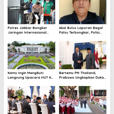
Polres Jakbar Bongkar
Akal Bulus Laporan Begal
Jaringan Internasional
Palsu Terbongkar, Polisi
Pemasok Bahan Baku
Ungkap Penggelapan Uang
Narkoba, 7 Tersangka
Perusahaan untuk Crypto
Diringkus dan Barang Bukti
1,1 Ton Rp119 Miliar
Dimusnahkan
Kamu Ingin Mengikuti
Bertemu PM Thailand,
Langsung Upacara HUT Ke-
Prabowo Ungkapkan Duka
81 Kemerdekaan RI di
Cita kepada Putri dan
Istana? Ini Link
Selamat Ulang Tahun ke
Pendaftaran Resminya di
Raja Thailand
Sini