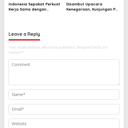
Indonesia Sepakat Perkuat
Disambut Upacara
Kerja Sama dengan
Kenegaraan, Kunjungan PM
Thailand, dari Pangan
Anutin Charnvirakul Perkuat
hingga Ekonomi Digital
Hubungan Indonesia-
Thailand
Leave a Reply
Your email address will not be published.
Required fields are
marked
*