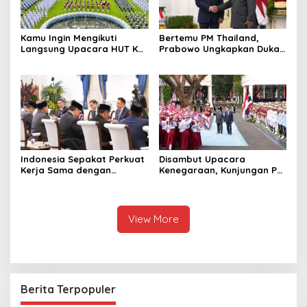
Kamu Ingin Mengikuti
Bertemu PM Thailand,
Langsung Upacara HUT Ke-
Prabowo Ungkapkan Duka
81 Kemerdekaan RI di
Cita kepada Putri dan
Istana? Ini Link
Selamat Ulang Tahun ke
Pendaftaran Resminya di
Raja Thailand
Sini
Indonesia Sepakat Perkuat
Disambut Upacara
Kerja Sama dengan
Kenegaraan, Kunjungan PM
Thailand, dari Pangan
Anutin Charnvirakul Perkuat
hingga Ekonomi Digital
Hubungan Indonesia-
Thailand
View More
Berita Terpopuler