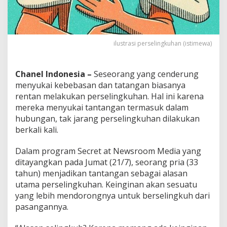
a
n
S
e
l
ilustrasi perselingkuhan (istimewa)
i
n
g
Chanel Indonesia –
Seseorang yang cenderung
k
menyukai kebebasan dan tatangan biasanya
u
rentan melakukan perselingkuhan. Hal ini karena
h
L
mereka menyukai tantangan termasuk dalam
a
hubungan, tak jarang perselingkuhan dilakukan
g
berkali kali.
i
?
Dalam program Secret at Newsroom Media yang
I
n
ditayangkan pada Jumat (21/7), seorang pria (33
i
tahun) menjadikan tantangan sebagai alasan
P
utama perselingkuhan. Keinginan akan sesuatu
e
yang lebih mendorongnya untuk berselingkuh dari
n
pasangannya.
j
e
l