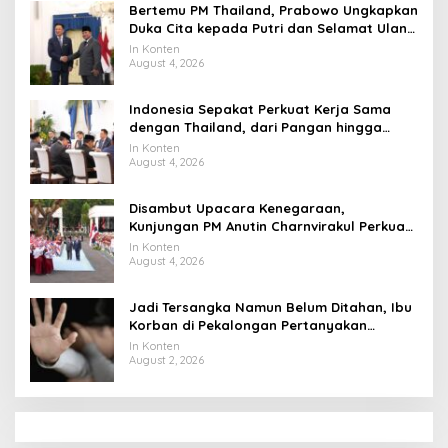
Bertemu PM Thailand, Prabowo Ungkapkan
Duka Cita kepada Putri dan Selamat Ulang
Tahun ke Raja Thailand
In Konten
August 4, 2026
Indonesia Sepakat Perkuat Kerja Sama
dengan Thailand, dari Pangan hingga
Ekonomi Digital
In Konten
August 4, 2026
Disambut Upacara Kenegaraan,
Kunjungan PM Anutin Charnvirakul Perkuat
Hubungan Indonesia-Thailand
In Konten
August 4, 2026
Jadi Tersangka Namun Belum Ditahan, Ibu
Korban di Pekalongan Pertanyakan
Keseriusan Polisi Tangani Kasus Rudapksa
In Konten
Sampai Anaknya Hamil
August 2, 2026