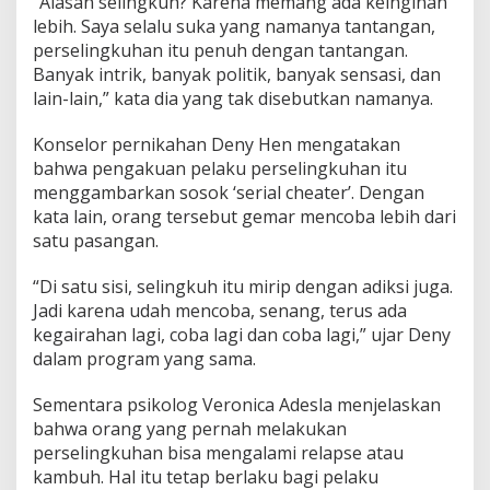
“Alasan selingkuh? Karena memang ada keinginan
a
lebih. Saya selalu suka yang namanya tantangan,
s
perselingkuhan itu penuh dengan tantangan.
a
Banyak intrik, banyak politik, banyak sensasi, dan
n
I
lain-lain,” kata dia yang tak disebutkan namanya.
l
m
Konselor pernikahan Deny Hen mengatakan
i
bahwa pengakuan pelaku perselingkuhan itu
a
menggambarkan sosok ‘serial cheater’. Dengan
h
n
kata lain, orang tersebut gemar mencoba lebih dari
y
satu pasangan.
a
“Di satu sisi, selingkuh itu mirip dengan adiksi juga.
Jadi karena udah mencoba, senang, terus ada
kegairahan lagi, coba lagi dan coba lagi,” ujar Deny
dalam program yang sama.
Sementara psikolog Veronica Adesla menjelaskan
bahwa orang yang pernah melakukan
perselingkuhan bisa mengalami relapse atau
kambuh. Hal itu tetap berlaku bagi pelaku