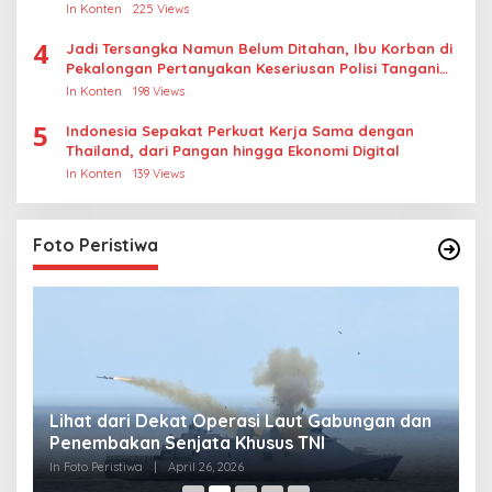
In Konten
225 Views
4
Jadi Tersangka Namun Belum Ditahan, Ibu Korban di
Pekalongan Pertanyakan Keseriusan Polisi Tangani
Kasus Rudapksa Sampai Anaknya Hamil
In Konten
198 Views
5
Indonesia Sepakat Perkuat Kerja Sama dengan
Thailand, dari Pangan hingga Ekonomi Digital
In Konten
139 Views
Foto Peristiwa
Lihat dari Dekat Operasi Laut Gabungan dan
L
Penembakan Senjata Khusus TNI
M
R
In Foto Peristiwa
|
April 26, 2026
In 