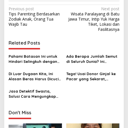
P
Previous post
Next post
Tips Parenting Berdasarkan
Wisata Paralayang di Batu
o
Zodiak Anak, Orang Tua
Jawa Timur, Intip Yuk Harga
s
Wajib Tau
Tiket, Lokasi dan
Fasilitasnya
t
n
Related Posts
a
v
Pahami Batasan Ini untuk
Ada Berapa Jumlah Semut
Hindari Selingkuh dengan
di Seluruh Dunia? Ini
i
Mantan
Jawabannya
g
Di Luar Dugaan Kita, Ini
Tega! Usai Donor Ginjal ke
Alasan Beras Harus Dicuci
Pacar yang Sekarat,
a
Sebelum Dimasak
Wanita Ini Diselingkuhi
t
Jasa Detektif Swasta,
i
Solusi Cara Mengungkap
Perselingkuhan
o
n
Don't Miss