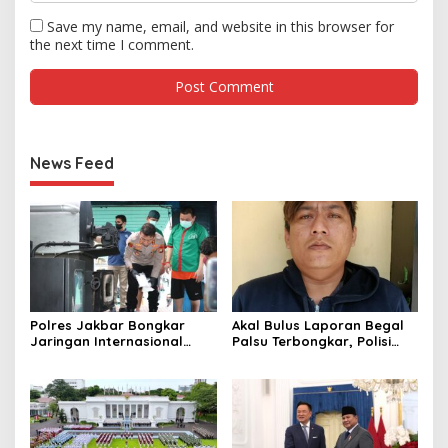
Save my name, email, and website in this browser for
the next time I comment.
News Feed
Polres Jakbar Bongkar
Akal Bulus Laporan Begal
Jaringan Internasional
Palsu Terbongkar, Polisi
Pemasok Bahan Baku
Ungkap Penggelapan Uang
Narkoba, 7 Tersangka
Perusahaan untuk Crypto
Diringkus dan Barang Bukti
1,1 Ton Rp119 Miliar
Dimusnahkan